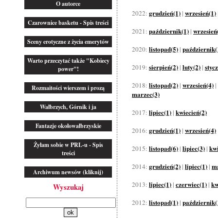
O autorce
grudzień(1)
wrzesień(1)
2022:
|
Czarownice basketu - Spis treści
październik(1)
wrzesień
2021:
|
Sceny erotyczne z życia emerytów
listopad(5)
październik(
2020:
|
Warto przeczytać także "Kobiecy
sierpień(2)
luty(2)
styc
2019:
|
|
power"!
listopad(2)
wrzesień(4)
2018:
|
|
Rozmaitości wierszem i prozą
marzec(3)
Wałbrzych, Górnik i ja
lipiec(1)
kwiecień(2)
2017:
|
Fantazje okołowałbrzyskie
grudzień(1)
wrzesień(4)
2016:
|
Żyłam sobie w PRL-u - Spis
listopad(6)
lipiec(3)
kwi
2015:
|
|
treści
grudzień(2)
lipiec(1)
ma
2014:
|
|
Archiwum newsów (kliknij)
lipiec(1)
czerwiec(1)
kw
2013:
|
|
Wyszukaj
listopad(1)
październik(
2012:
|