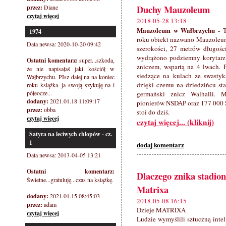
Duchy Mauzoleum
przez:
Diane
czytaj więcej
2018-05-28 13:18
Mauzoleum w Wałbrzychu
- T
1974
roku obiekt nazwano Mauzoleum 
Data newsa: 2020-10-20 09:42
szerokości, 27 metrów długośc
wydrążono podziemny korytarz
Ostatni komentarz:
super...szkoda,
zniczem, wspartą na 4 lwach. 
że nie napisałaś jaki kościół w
siedzące na kulach ze swasty
Wałbrzychu. PIsz dalej na na koniec
dzięki czemu na dziedzińcu sta
roku książka. ja swoją szykuję na i
półeocze...
germański znicz Walhalli. 
dodany:
2021.01.18 11:09:17
pionierów NSDAP oraz 177 000 Ś
przez:
obba
stoi do dziś.
czytaj więcej
czytaj więcej... (kliknij)
Satyra na leciwych chłopów - cz.
1
dodaj komentarz
Data newsa: 2013-04-05 13:21
Ostatni komentarz:
Dlaczego znika stadio
Świetne...gratuluję...czas na książkę.
Matrixa
dodany:
2021.01.15 08:45:03
2018-05-08 16:15
przez:
adam
Dzieje MATRIXA
czytaj więcej
Ludzie wymyślili sztuczną inte