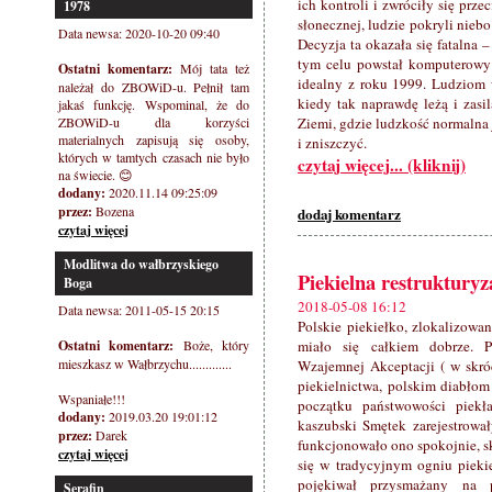
ich kontroli i zwróciły się prz
1978
słonecznej, ludzie pokryli nie
Data newsa: 2020-10-20 09:40
Decyzja ta okazała się fatalna 
tym celu powstał komputerowy
Ostatni komentarz:
Mój tata też
idealny z roku 1999. Ludziom w
należał do ZBOWiD-u. Pełnił tam
kiedy tak naprawdę leżą i zasi
jakaś funkcję. Wspominal, że do
ZBOWiD-u dla korzyści
Ziemi, gdzie ludzkość normalna 
materialnych zapisują się osoby,
i zniszczyć.
których w tamtych czasach nie było
czytaj więcej... (kliknij)
na świecie. 😊
dodany:
2020.11.14 09:25:09
przez:
Bozena
dodaj komentarz
czytaj więcej
Modlitwa do wałbrzyskiego
Piekielna restrukturyza
Boga
2018-05-08 16:12
Data newsa: 2011-05-15 20:15
Polskie piekiełko, zlokalizowa
Ostatni komentarz:
Boże, który
miało się całkiem dobrze. P
mieszkasz w Wałbrzychu.............
Wzajemnej Akceptacji ( w skr
piekielnictwa, polskim diabłom
Wspaniałe!!!
początku państwowości piekła
dodany:
2019.03.20 19:01:12
kaszubski Smętek zarejestrował
przez:
Darek
funkcjonowało ono spokojnie, sk
czytaj więcej
się w tradycyjnym ogniu piekie
pojękiwał przysmażany na 
Serafin