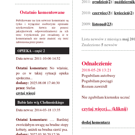
grudzień(2)
październik
2011:
|
Ostatnio komentowane
czerwiec(3)
kwiecień(2)
2010:
|
Publikowane na tym serwisie komentarze są
listopad(23)
2009:
tylko i wyłącznie osobistymi opiniami
użytkowników. Serwis nie ponosi
jakiejkolwiek odpowiedzialności za ich
treść. Użytkownik jest świadomy, iż w
maj 20
Lista newsów z miesiąca
komentarzach nie może znaleźć się treść
zabroniona przez prawo.
5
Znaleziono
newsów
OPIEKA - część 2
Data newsa: 2011-10-06 14:52
Odnalezienie
Ostatni komentarz:
No właśnie,
2018-05-28 13:21
po co w takiej sytuacji opieka
Pogubiłam autobusy
społeczna...
Pogubiłam pociągi
dodany:
2025.08.08 17:46:30
Rozum zawiódł
przez:
Stefan
czytaj więcej
Nie zgubiłam kierunku uczuć
Babie lato w/g Chełmońskiego
czytaj więcej... (kliknij)
Data newsa: 2014-03-18 13:35
Ostatni komentarz:
…. Bardziej
dodaj komentarz
zwróciłabym uwagę na brudne stopy
kobiety, aniżeli na brudna sierść psa.
dodany:
2022.03.30 20:12:36