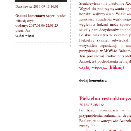
Sienkiewicza), na przełomie XX
Data newsa: 2016-09-13 16:01
Węgiel do podtrzymywania ogni
kopalni wałbrzyskich. Właściwie
Ostatni komentarz:
Super! Bardzo
zamknięcia zagłębia węglowego n
miło się czyta
węglem z ludźmi może spowod
dodany:
2017.01.06 22:01:25
skusiły paru decydentów do pod
przez:
Jan
Polskie piekiełko w systemie p
czytaj więcej
Piekielny skansen odwiedzali
wszystkich organizacji. I w
prezydencja w MOW-ie Balaama 
Ten postanowił zrobić porząde
Azazel, też pochodzenia hebrajs
czytaj więcej... (kliknij)
dodaj komentarz
Piekielna restrukturyza
2018-05-08 16:11
Po trzech miesiącach w biu
przygnębienia, załamania, depr
Baalam, w towarzystwie Azazela
zwany PP.