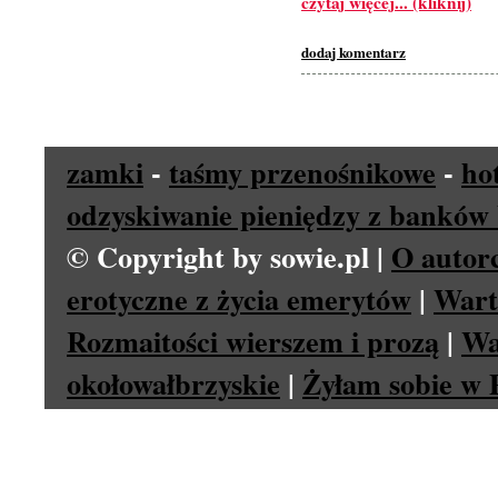
czytaj więcej... (kliknij)
dodaj komentarz
zamki
-
taśmy przenośnikowe
-
ho
odzyskiwanie pieniędzy z banków 
© Copyright by sowie.pl |
O autor
erotyczne z życia emerytów
|
Wart
Rozmaitości wierszem i prozą
|
Wa
okołowałbrzyskie
|
Żyłam sobie w P