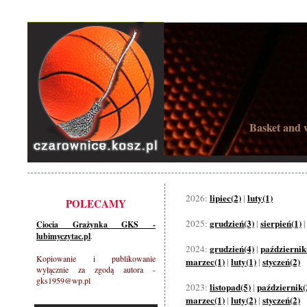
Basket and w
lipiec(2)
luty(1)
2026:
|
POLECAMY
grudzień(3)
sierpień(1)
2025:
|
Ciocia Grażynka GKS -
lubimyczytac.pl
.
grudzień(4)
październik
2024:
|
Kopiowanie i publikowanie
marzec(1)
luty(1)
styczeń(2)
|
|
wyłącznie za zgodą autora -
gks1959@wp.pl
listopad(5)
październik(
2023:
|
marzec(1)
luty(2)
styczeń(2)
|
|