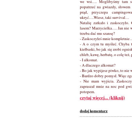
we wsi…. Moglibyśmy tam sobi
popatrzeć na gwiazdy, słowem 
prąd, przyczepa campingow
ukryć….Wiesz, taki survival…
Natalię zatkało i zaskoczyło.
lasem? Marzycielka…. Jan nie 
trzeba dać mu szansę?
- Zaskoczyłeś mnie kompletni
- A o czym tu myśleć. Chyba 
kiełbaski, bo jak się zrobi ognis
chleb, kawę, herbatę, o colę też
- I alkomat.
- A dlaczego alkomat?
- Bo jak wypijesz piwko, to nie 
- Bardzo dobry pomysł. Więc zg
- Nie mam wyjścia. Zaskoczył
zapraszał mnie na noc pod gwia
potopem.
czytaj więcej... (kliknij)
dodaj komentarz