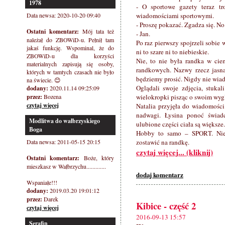
1978
- O sportowe gazety teraz 
Data newsa: 2020-10-20 09:40
wiadomościami sportowymi.
- Proszę pokazać. Zgadza się. No
Ostatni komentarz:
Mój tata też
- Jan.
należał do ZBOWiD-u. Pełnił tam
Po raz pierwszy spojrzeli sobie 
jakaś funkcję. Wspominal, że do
ni to szare ni to niebieskie.
ZBOWiD-u dla korzyści
Nie, to nie była randka w ciem
materialnych zapisują się osoby,
randkowych. Nazwy rzecz jasna
których w tamtych czasach nie było
będziemy prosić. Nigdy nie wiad
na świecie. 😊
Oglądali swoje zdjęcia, stukal
dodany:
2020.11.14 09:25:09
przez:
Bozena
wielokropki pisząc o swoim wygl
czytaj więcej
Natalia przyjęła do wiadomości
nadwagi. Łysina ponoć świadc
Modlitwa do wałbrzyskiego
ulubione części ciała są większe.
Boga
Hobby to samo – SPORT. Nie w
Data newsa: 2011-05-15 20:15
zostawić na randkę.
czytaj więcej... (kliknij)
Ostatni komentarz:
Boże, który
mieszkasz w Wałbrzychu.............
dodaj komentarz
Wspaniałe!!!
dodany:
2019.03.20 19:01:12
przez:
Darek
Kibice - część 2
czytaj więcej
2016-09-13 15:57
Serafin