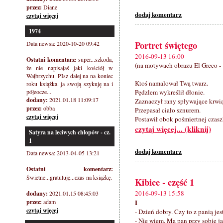
przez:
Diane
dodaj komentarz
czytaj więcej
1974
Portret świętego
Data newsa: 2020-10-20 09:42
2016-09-13 16:00
Ostatni komentarz:
super...szkoda,
(na motywach obrazu El Greco - 
że nie napisałaś jaki kościół w
Wałbrzychu. PIsz dalej na na koniec
Ktoś namalował Twą twarz.
roku książka. ja swoją szykuję na i
półeocze...
Pędzlem wykreślił dłonie.
dodany:
2021.01.18 11:09:17
Zaznaczył rany spływające krwią
przez:
obba
Przepasał ciało sznurem.
czytaj więcej
Postawił obok pośmiertnej czasz
czytaj więcej... (kliknij)
Satyra na leciwych chłopów - cz.
1
dodaj komentarz
Data newsa: 2013-04-05 13:21
Ostatni komentarz:
Świetne...gratuluję...czas na książkę.
Kibice - część 1
2016-09-13 15:58
dodany:
2021.01.15 08:45:03
przez:
adam
I
czytaj więcej
- Dzień dobry. Czy to z panią j
- Nie wiem. Ma pan przy sobie j