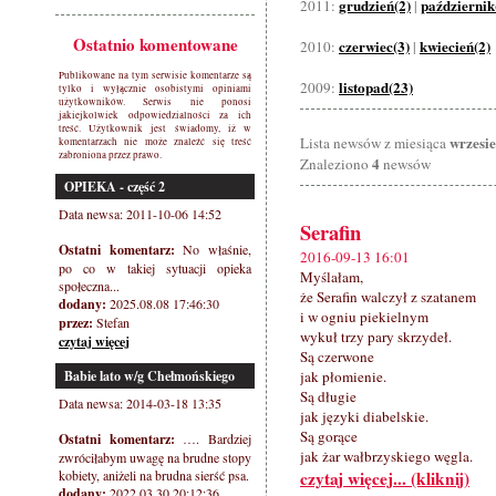
grudzień(2)
październik
2011:
|
Ostatnio komentowane
czerwiec(3)
kwiecień(2)
2010:
|
Publikowane na tym serwisie komentarze są
listopad(23)
2009:
tylko i wyłącznie osobistymi opiniami
użytkowników. Serwis nie ponosi
jakiejkolwiek odpowiedzialności za ich
treść. Użytkownik jest świadomy, iż w
wrzesi
Lista newsów z miesiąca
komentarzach nie może znaleźć się treść
zabroniona przez prawo.
4
Znaleziono
newsów
OPIEKA - część 2
Data newsa: 2011-10-06 14:52
Serafin
Ostatni komentarz:
No właśnie,
2016-09-13 16:01
po co w takiej sytuacji opieka
Myślałam,
społeczna...
że Serafin walczył z szatanem
dodany:
2025.08.08 17:46:30
i w ogniu piekielnym
przez:
Stefan
wykuł trzy pary skrzydeł.
czytaj więcej
Są czerwone
Babie lato w/g Chełmońskiego
jak płomienie.
Są długie
Data newsa: 2014-03-18 13:35
jak języki diabelskie.
Są gorące
Ostatni komentarz:
…. Bardziej
jak żar wałbrzyskiego węgla.
zwróciłabym uwagę na brudne stopy
kobiety, aniżeli na brudna sierść psa.
czytaj więcej... (kliknij)
dodany:
2022.03.30 20:12:36