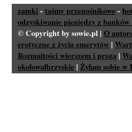
zamki
-
taśmy przenośnikowe
-
ho
odzyskiwanie pieniędzy z banków 
© Copyright by sowie.pl |
O autor
erotyczne z życia emerytów
|
Wart
Rozmaitości wierszem i prozą
|
Wa
okołowałbrzyskie
|
Żyłam sobie w P