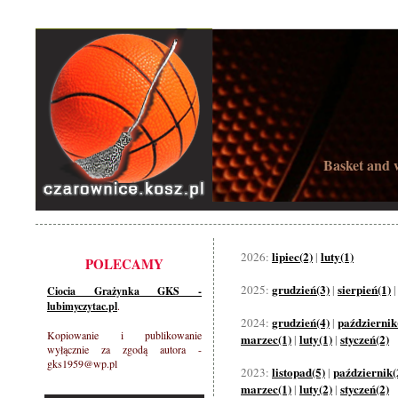
Basket and w
lipiec(2)
luty(1)
2026:
|
POLECAMY
grudzień(3)
sierpień(1)
2025:
|
Ciocia Grażynka GKS -
lubimyczytac.pl
.
grudzień(4)
październik
2024:
|
Kopiowanie i publikowanie
marzec(1)
luty(1)
styczeń(2)
|
|
wyłącznie za zgodą autora -
gks1959@wp.pl
listopad(5)
październik(
2023:
|
marzec(1)
luty(2)
styczeń(2)
|
|