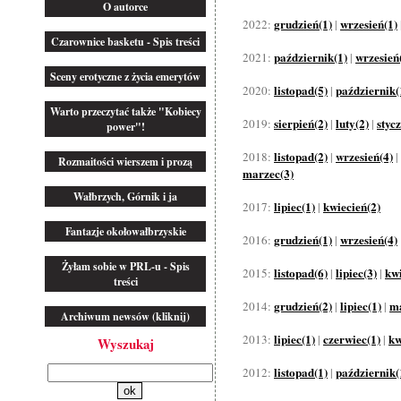
O autorce
grudzień(1)
wrzesień(1)
2022:
|
Czarownice basketu - Spis treści
październik(1)
wrzesień
2021:
|
Sceny erotyczne z życia emerytów
listopad(5)
październik(
2020:
|
Warto przeczytać także "Kobiecy
sierpień(2)
luty(2)
styc
2019:
|
|
power"!
listopad(2)
wrzesień(4)
2018:
|
|
Rozmaitości wierszem i prozą
marzec(3)
Wałbrzych, Górnik i ja
lipiec(1)
kwiecień(2)
2017:
|
Fantazje okołowałbrzyskie
grudzień(1)
wrzesień(4)
2016:
|
Żyłam sobie w PRL-u - Spis
listopad(6)
lipiec(3)
kwi
2015:
|
|
treści
grudzień(2)
lipiec(1)
ma
2014:
|
|
Archiwum newsów (kliknij)
lipiec(1)
czerwiec(1)
kw
2013:
|
|
Wyszukaj
listopad(1)
październik(
2012:
|