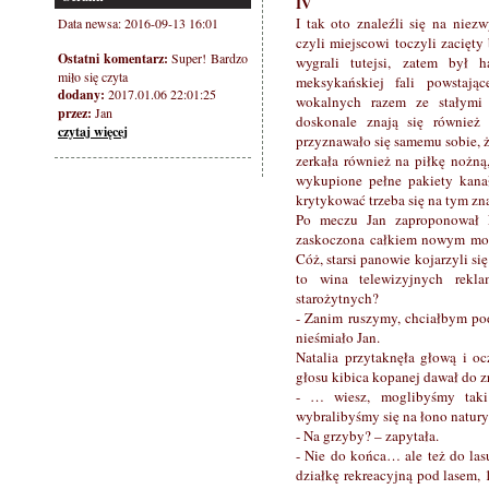
IV
I tak oto znaleźli się na nie
Data newsa: 2016-09-13 16:01
czyli miejscowi toczyli zacięty
Ostatni komentarz:
Super! Bardzo
wygrali tutejsi, zatem był 
miło się czyta
meksykańskiej fali powstaj
dodany:
2017.01.06 22:01:25
wokalnych razem ze stałymi 
przez:
Jan
doskonale znają się również 
czytaj więcej
przyznawało się samemu sobie, ż
zerkała również na piłkę nożną
wykupione pełne pakiety kana
krytykować trzeba się na tym zn
Po meczu Jan zaproponował N
zaskoczona całkiem nowym mode
Cóż, starsi panowie kojarzyli s
to wina telewizyjnych rekl
starożytnych?
- Zanim ruszymy, chciałbym pod
nieśmiało Jan.
Natalia przytaknęła głową i oc
głosu kibica kopanej dawał do zr
- … wiesz, moglibyśmy taki
wybralibyśmy się na łono natur
- Na grzyby? – zapytała.
- Nie do końca… ale też do las
działkę rekreacyjną pod lasem,