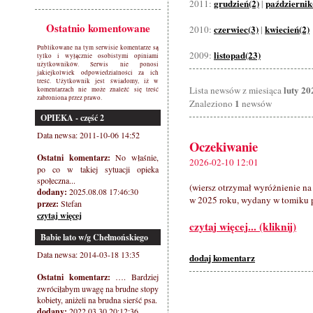
grudzień(2)
październik
2011:
|
Ostatnio komentowane
czerwiec(3)
kwiecień(2)
2010:
|
Publikowane na tym serwisie komentarze są
listopad(23)
2009:
tylko i wyłącznie osobistymi opiniami
użytkowników. Serwis nie ponosi
jakiejkolwiek odpowiedzialności za ich
treść. Użytkownik jest świadomy, iż w
luty 20
Lista newsów z miesiąca
komentarzach nie może znaleźć się treść
zabroniona przez prawo.
1
Znaleziono
newsów
OPIEKA - część 2
Data newsa: 2011-10-06 14:52
Oczekiwanie
Ostatni komentarz:
No właśnie,
2026-02-10 12:01
po co w takiej sytuacji opieka
społeczna...
(wiersz otrzymał wyróżnienie na
dodany:
2025.08.08 17:46:30
w 2025 roku, wydany w tomiku p
przez:
Stefan
czytaj więcej
czytaj więcej... (kliknij)
Babie lato w/g Chełmońskiego
Data newsa: 2014-03-18 13:35
dodaj komentarz
Ostatni komentarz:
…. Bardziej
zwróciłabym uwagę na brudne stopy
kobiety, aniżeli na brudna sierść psa.
dodany:
2022.03.30 20:12:36