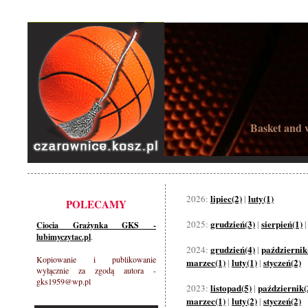
Basket and w
lipiec(2)
luty(1)
2026:
|
POLECAMY
grudzień(3)
sierpień(1)
2025:
|
Ciocia Grażynka GKS -
lubimyczytac.pl
.
grudzień(4)
październik
2024:
|
Kopiowanie i publikowanie
marzec(1)
luty(1)
styczeń(2)
|
|
wyłącznie za zgodą autora -
gks1959@wp.pl
listopad(5)
październik(
2023:
|
marzec(1)
luty(2)
styczeń(2)
|
|