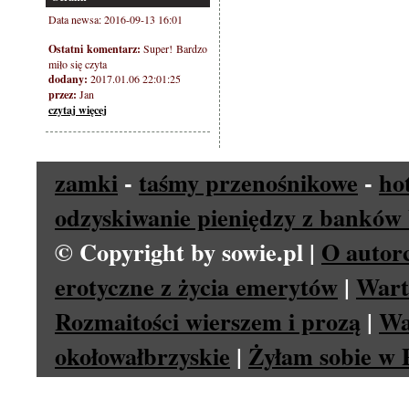
Data newsa: 2016-09-13 16:01
Ostatni komentarz:
Super! Bardzo
miło się czyta
dodany:
2017.01.06 22:01:25
przez:
Jan
czytaj więcej
zamki
-
taśmy przenośnikowe
-
ho
odzyskiwanie pieniędzy z banków 
© Copyright by sowie.pl |
O autor
erotyczne z życia emerytów
|
Wart
Rozmaitości wierszem i prozą
|
Wa
okołowałbrzyskie
|
Żyłam sobie w P