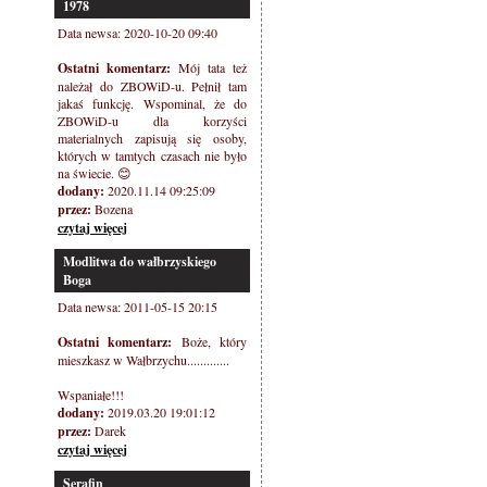
1978
Data newsa: 2020-10-20 09:40
Ostatni komentarz:
Mój tata też
należał do ZBOWiD-u. Pełnił tam
jakaś funkcję. Wspominal, że do
ZBOWiD-u dla korzyści
materialnych zapisują się osoby,
których w tamtych czasach nie było
na świecie. 😊
dodany:
2020.11.14 09:25:09
przez:
Bozena
czytaj więcej
Modlitwa do wałbrzyskiego
Boga
Data newsa: 2011-05-15 20:15
Ostatni komentarz:
Boże, który
mieszkasz w Wałbrzychu.............
Wspaniałe!!!
dodany:
2019.03.20 19:01:12
przez:
Darek
czytaj więcej
Serafin