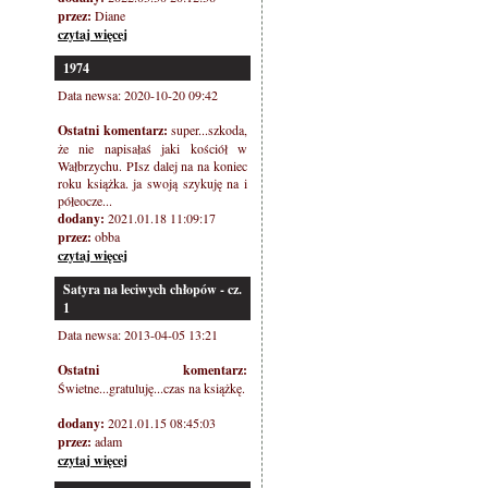
przez:
Diane
czytaj więcej
1974
Data newsa: 2020-10-20 09:42
Ostatni komentarz:
super...szkoda,
że nie napisałaś jaki kościół w
Wałbrzychu. PIsz dalej na na koniec
roku książka. ja swoją szykuję na i
półeocze...
dodany:
2021.01.18 11:09:17
przez:
obba
czytaj więcej
Satyra na leciwych chłopów - cz.
1
Data newsa: 2013-04-05 13:21
Ostatni komentarz:
Świetne...gratuluję...czas na książkę.
dodany:
2021.01.15 08:45:03
przez:
adam
czytaj więcej