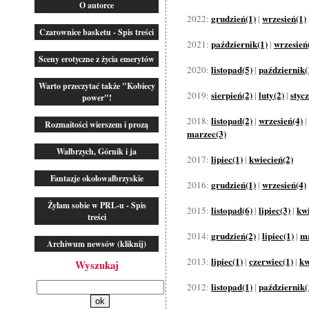
O autorce
grudzień(1)
wrzesień(1)
2022:
|
Czarownice basketu - Spis treści
październik(1)
wrzesień
2021:
|
Sceny erotyczne z życia emerytów
listopad(5)
październik(
2020:
|
Warto przeczytać także "Kobiecy
sierpień(2)
luty(2)
styc
2019:
|
|
power"!
listopad(2)
wrzesień(4)
2018:
|
|
Rozmaitości wierszem i prozą
marzec(3)
Wałbrzych, Górnik i ja
lipiec(1)
kwiecień(2)
2017:
|
Fantazje okołowałbrzyskie
grudzień(1)
wrzesień(4)
2016:
|
Żyłam sobie w PRL-u - Spis
listopad(6)
lipiec(3)
kwi
2015:
|
|
treści
grudzień(2)
lipiec(1)
ma
2014:
|
|
Archiwum newsów (kliknij)
lipiec(1)
czerwiec(1)
kw
2013:
|
|
Wyszukaj
listopad(1)
październik(
2012:
|