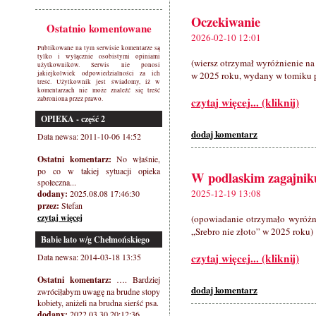
Oczekiwanie
Ostatnio komentowane
2026-02-10 12:01
Publikowane na tym serwisie komentarze są
tylko i wyłącznie osobistymi opiniami
(wiersz otrzymał wyróżnienie na
użytkowników. Serwis nie ponosi
jakiejkolwiek odpowiedzialności za ich
w 2025 roku, wydany w tomiku p
treść. Użytkownik jest świadomy, iż w
komentarzach nie może znaleźć się treść
zabroniona przez prawo.
czytaj więcej... (kliknij)
OPIEKA - część 2
dodaj komentarz
Data newsa: 2011-10-06 14:52
Ostatni komentarz:
No właśnie,
po co w takiej sytuacji opieka
W podlaskim zagajniku
społeczna...
2025-12-19 13:08
dodany:
2025.08.08 17:46:30
przez:
Stefan
czytaj więcej
(opowiadanie otrzymało wyróżni
„Srebro nie złoto” w 2025 roku)
Babie lato w/g Chełmońskiego
czytaj więcej... (kliknij)
Data newsa: 2014-03-18 13:35
Ostatni komentarz:
…. Bardziej
dodaj komentarz
zwróciłabym uwagę na brudne stopy
kobiety, aniżeli na brudna sierść psa.
dodany:
2022.03.30 20:12:36