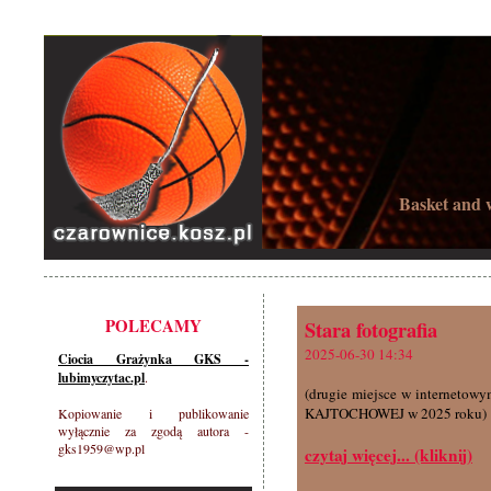
Basket and w
POLECAMY
Stara fotografia
2025-06-30 14:34
Ciocia Grażynka GKS -
lubimyczytac.pl
.
(drugie miejsce w interne
KAJTOCHOWEJ w 2025 roku)
Kopiowanie i publikowanie
wyłącznie za zgodą autora -
gks1959@wp.pl
czytaj więcej... (kliknij)