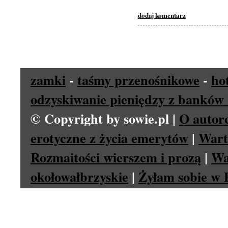
dodaj komentarz
zamki
-
taśmy przenośnikowe
-
ho
odzyskiwanie pieniędzy z banków 
© Copyright by sowie.pl |
O autor
erotyczne z życia emerytów
|
Wart
Rozmaitości wierszem i prozą
|
Wa
okołowałbrzyskie
|
Żyłam sobie w P