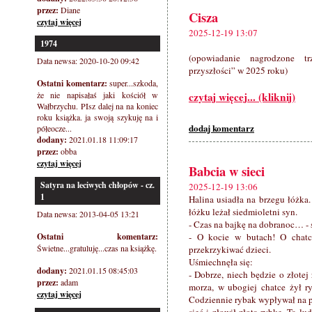
przez:
Diane
Cisza
czytaj więcej
2025-12-19 13:07
1974
(opowiadanie nagrodzone t
Data newsa: 2020-10-20 09:42
przyszłości” w 2025 roku)
Ostatni komentarz:
super...szkoda,
że nie napisałaś jaki kościół w
czytaj więcej... (kliknij)
Wałbrzychu. PIsz dalej na na koniec
roku książka. ja swoją szykuję na i
dodaj komentarz
półeocze...
dodany:
2021.01.18 11:09:17
przez:
obba
czytaj więcej
Babcia w sieci
Satyra na leciwych chłopów - cz.
2025-12-19 13:06
1
Halina usiadła na brzegu łóżka.
łóżku leżał siedmioletni syn.
Data newsa: 2013-04-05 13:21
- Czas na bajkę na dobranoc… -
Ostatni komentarz:
- O kocie w butach! O chatce
Świetne...gratuluję...czas na książkę.
przekrzykiwać dzieci.
Uśmiechnęła się:
dodany:
2021.01.15 08:45:03
- Dobrze, niech będzie o złot
przez:
adam
morza, w ubogiej chatce żył ry
czytaj więcej
Codziennie rybak wypływał na po