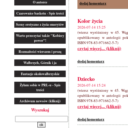
O autorce
dodaj komentarz
Czarownice basketu - Spis treści
Kolor życia
Sceny erotyczne z życia emerytów
2026-07-14 15:25
(wiersz wyróżniony w 45. Wąg
Warto przeczytać także "Kobiecy
opublikowany w antologii pok
power"!
ISBN 978-83-971662-5-7)
czytaj więcej... (kliknij)
Rozmaitości wierszem i prozą
dodaj komentarz
Wałbrzych, Górnik i ja
Fantazje okołowałbrzyskie
Dziecko
Żyłam sobie w PRL-u - Spis
2026-07-14 15:24
treści
(wiersz wyróżniony w 45. Wąg
opublikowany w antologii pok
ISBN 978-83-971662-5-7)
Archiwum newsów (kliknij)
czytaj więcej... (kliknij)
Wyszukaj
dodaj komentarz