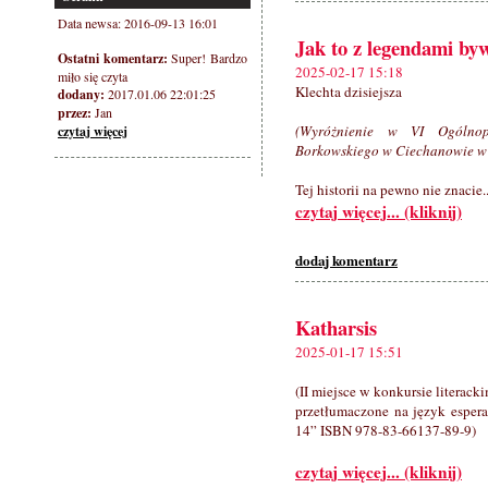
Data newsa: 2016-09-13 16:01
Jak to z legendami byw
Ostatni komentarz:
Super! Bardzo
2025-02-17 15:18
miło się czyta
Klechta dzisiejsza
dodany:
2017.01.06 22:01:25
przez:
Jan
(Wyróżnienie w VI Ogólnop
czytaj więcej
Borkowskiego w Ciechanowie w
Tej historii na pewno nie znacie..
czytaj więcej... (kliknij)
dodaj komentarz
Katharsis
2025-01-17 15:51
(II miejsce w konkursie literac
przetłumaczone na język espera
14” ISBN 978-83-66137-89-9)
czytaj więcej... (kliknij)