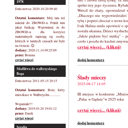
sieć i złowił złotą rybkę. Ta l
1978
spełni trzy jego życzenia. Rybak
Data newsa: 2020-10-20 09:40
Wrócił do chaty, opowiedział w
„Dlaczego nie wypowiedziałeś 
Ostatni komentarz:
Mój tata też
rybę i poproś chociaż o nowe kor
należał do ZBOWiD-u. Pełnił tam
I tak Halina snuła opowieść o sp
jakaś funkcję. Wspominal, że do
została ukarana. Dzieci wysłucha
ZBOWiD-u dla korzyści
„Jakże pięknie być matką” – p
materialnych zapisują się osoby,
których w tamtych czasach nie było
czoło i poszła do kuchni zmywa
na świecie. 😊
czytaj więcej... (kliknij)
dodany:
2020.11.14 09:25:09
przez:
Bozena
dodaj komentarz
czytaj więcej
Modlitwa do wałbrzyskiego
Boga
Ślady mieczy
Data newsa: 2011-05-15 20:15
2025-08-17 14:05
Ostatni komentarz:
Boże, który
III miejsce w konkursie „Mini
mieszkasz w Wałbrzychu.............
„Pałac w Gądnie”w 2025 roku
Wspaniałe!!!
dodany:
2019.03.20 19:01:12
czytaj więcej... (kliknij)
przez:
Darek
czytaj więcej
dodaj komentarz
Serafin