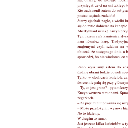
stacjonarny, do którego rodzi
przysięgał, że ci na wsi takiego t
Kto zadzwonił zatem do sołtys
postaci sąsiada zadziałał.
Starzy zjechali nagle, z wielki
się do mnie dobierać na kanapi
Absztyfikant uciekł. Kuzyn przy
Tym razem cała kamienica słysz
nam również karę. Tradycyj
znajomymi czyli szlaban na 
obiecać, że następnego dnia, a 
spowiedzi, bo nie wiadomo, co s
Rano wyszliśmy zatem do kośc
Ładnie ubrani ludzie powoli spa
Tylko w okolicach kościoła za
świece nie palą się przy głównym
– Ty, co jest grane? - pytam ku
Kuzyn wzrusza ramionami. Spra
zegarkach.
– Za pięć minut powinna się rozp
– Może przełożyli.... wysuwa hi
No to idziemy.
W drugim to samo.
Jest jeszcze kilka kościołów w t