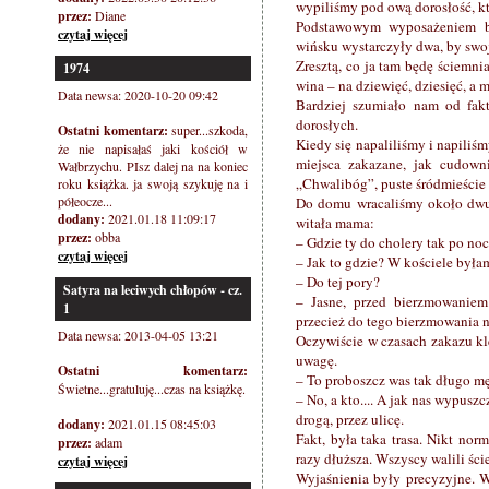
wypiliśmy pod ową dorosłość, kt
przez:
Diane
Podstawowym wyposażeniem by
czytaj więcej
wińsku wystarczyły dwa, by swoj
Zresztą, co ja tam będę ściemnia
1974
wina – na dziewięć, dziesięć, a 
Data newsa: 2020-10-20 09:42
Bardziej szumiało nam od fakt
dorosłych.
Ostatni komentarz:
super...szkoda,
Kiedy się napaliliśmy i napiliśm
że nie napisałaś jaki kościół w
miejsca zakazane, jak cudown
Wałbrzychu. PIsz dalej na na koniec
„Chwalibóg”, puste śródmieście 
roku książka. ja swoją szykuję na i
półeocze...
Do domu wracaliśmy około dwud
dodany:
2021.01.18 11:09:17
witała mama:
przez:
obba
– Gdzie ty do cholery tak po noc
czytaj więcej
– Jak to gdzie? W kościele była
– Do tej pory?
Satyra na leciwych chłopów - cz.
– Jasne, przed bierzmowaniem
1
przecież do tego bierzmowania n
Data newsa: 2013-04-05 13:21
Oczywiście w czasach zakazu kle
uwagę.
Ostatni komentarz:
– To proboszcz was tak długo m
Świetne...gratuluję...czas na książkę.
– No, a kto.... A jak nas wypuszc
drogą, przez ulicę.
dodany:
2021.01.15 08:45:03
Fakt, była taka trasa. Nikt nor
przez:
adam
razy dłuższa. Wszyscy walili ści
czytaj więcej
Wyjaśnienia były precyzyjne. W