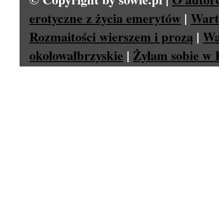
erotyczne z życia emerytów
|
Wart
Rozmaitości wierszem i prozą
|
Wa
okołowałbrzyskie
|
Żyłam sobie w P