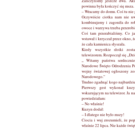
Zaliczyliśmy jeszcze dwa. Ak
powinna była kończyć się msza.
– Wracamy do domu. Coś tu nie 
Oczywiście ciotka nam nie uw
kombinujemy i zagoniła do rob
owoce i warzywa trzeba przerobi
Coś tam przerabialiśmy. Co j
wstawał i krzyczał przez okno, 
że cała kamienica słyszała.
Kiedy wszystkie słoiki zost
telewizorem. Rozpoczął się „Dz
„ Witamy państwa serdecznie
Narodowe Święto Odrodzenia Pol
wojny światowej ogłoszony zo
Narodowego.”
Trudno zgadnąć kogo najbardziej
Pierwszy gest wykonał kuz
wskazującym na telewizor. Ja n
powiedziałam:
– No właśnie!
Kuzyn dodał:
– I dlatego nie było mszy!
Ciocia i wuj zrozumieli, że po
właśnie 22 lipca. Nie każde świ