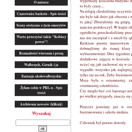
wypełniały kościelne budynki w
O autorce
to były czasy....
Na religię chodziliśmy oczywiśc
Czarownice basketu - Spis treści
nie było tak dużo jak obecnie i 
to jaką! Zbieraliśmy się grupą,
Sceny erotyczne z życia emerytów
nam nie podskoczył. W kupie siła
ogródków, przechodziliśmy przez 
Warto przeczytać także "Kobiecy
nas nie zaczepiał ( a niech by 
power"!
Krokiem prawie marszowym d
dobrnęliśmy do ósmej klasy 
Rozmaitości wierszem i prozą
wybierzmowani. Dwa tygodnie p
dodatkowe zajęcia w kościele
uczyć się, jak zachować się w cz
Wałbrzych, Górnik i ja
wypadło wszystko jak najlepiej
tylko raz na rok. Żeby bierzmow
Fantazje okołowałbrzyskie
Msza była o osiemnastej, za
osiemnastej czterdzieści.
Żyłam sobie w PRL-u - Spis
Czy mogło być coś lepszego niż
treści
po wielkie przygody, znaczy si
Archiwum newsów (kliknij)
Przecież jesteśmy już w ósme
bierzmowanie i szkoła średnia.
Wyszukaj
Człowiek był prawie dorosły.