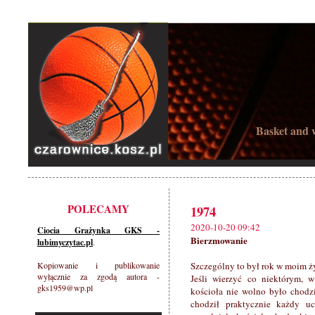
Basket and w
POLECAMY
1974
2020-10-20 09:42
Ciocia Grażynka GKS -
Bierzmowanie
lubimyczytac.pl
.
Kopiowanie i publikowanie
Szczególny to był rok w moim życ
wyłącznie za zgodą autora -
Jeśli wierzyć co niektórym, 
gks1959@wp.pl
kościoła nie wolno było chodzi
chodził praktycznie każdy u