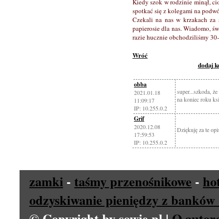
Kiedy szok w rodzinie minął, ci
spotkać się z kolegami na podwór
Czekali na nas w krzakach za 
papierosie dla nas. Wiadomo, św
razie hucznie obchodziliśmy 30-
Wróć
dodaj 
obba
super...szkoda, że
2021.01.18
na koniec roku ksi
11:09:17
IP: 10.255.0.2
Grif
2020.12.08
Dziękuję za te opi
17:59:53
IP: 10.255.0.2
zamki
-
taśmy przenośnikowe
-
ho
odzyskiwanie pieniędzy z banków 
© Copyright by sowie.pl |
O autor