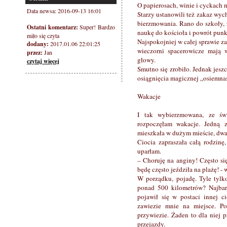
O papierosach, winie i cyckach 
Data newsa: 2016-09-13 16:01
Starzy ustanowili też zakaz wyc
bierzmowania. Rano do szkoły, 
Ostatni komentarz:
Super! Bardzo
naukę do kościoła i powrót punk
miło się czyta
Najspokojniej w całej sprawie za
dodany:
2017.01.06 22:01:25
wieczorni spacerowicze mają 
przez:
Jan
głowy.
czytaj więcej
Smutno się zrobiło. Jednak jeszc
osiągnięcia magicznej „osiemnas
Wakacje
I tak wybierzmowana, ze św
rozpoczęłam wakacje. Jedną z
mieszkała w dużym mieście, dwa
Ciocia zapraszała całą rodzinę,
uparłam.
– Choruję na anginy! Często się
będę często jeździła na plażę! 
W porządku, pojadę. Tyle tylk
ponad 500 kilometrów? Najbard
pojawił się w postaci innej ci
zawiezie mnie na miejsce. P
przywiezie. Żaden to dla niej 
przejazdy.