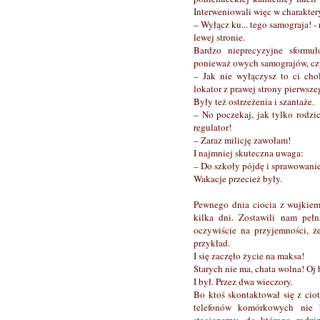
Interweniowali więc w charakter
– Wyłącz ku... tego samograja! -
lewej stronie.
Bardzo nieprecyzyjne sformu
ponieważ owych samograjów, czy
– Jak nie wyłączysz to ci cho
lokator z prawej strony pierwszeg
Były też ostrzeżenia i szantaże.
– No poczekaj, jak tylko rodzic
regulator!
– Zaraz milicję zawołam!
I najmniej skuteczna uwaga:
– Do szkoły pójdę i sprawowanie
Wakacje przecież były.
Pewnego dnia ciocia z wujkiem
kilka dni. Zostawili nam peł
oczywiście na przyjemności, ż
przykład.
I się zaczęło życie na maksa!
Starych nie ma, chata wolna! Oj 
I był. Przez dwa wieczory.
Bo ktoś skontaktował się z cio
telefonów komórkowych nie 