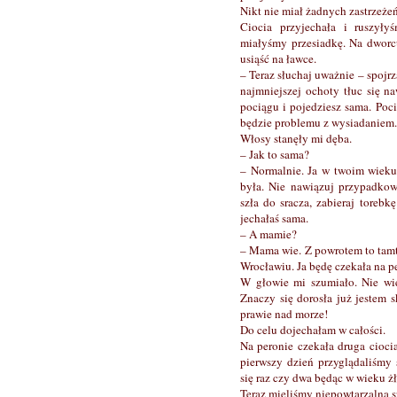
Nikt nie miał żadnych zastrzeżeń
Ciocia przyjechała i ruszył
miałyśmy przesiadkę. Na dwor
usiąść na ławce.
– Teraz słuchaj uważnie – spojrz
najmniejszej ochoty tłuc się n
pociągu i pojedziesz sama. Poci
będzie problemu z wysiadaniem.
Włosy stanęły mi dęba.
– Jak to sama?
– Normalnie. Ja w twoim wieku
była. Nie nawiązuj przypadkow
szła do sracza, zabieraj torebk
jechałaś sama.
– A mamie?
– Mama wie. Z powrotem to tamt
Wrocławiu. Ja będę czekała na p
W głowie mi szumiało. Nie wi
Znaczy się dorosła już jestem 
prawie nad morze!
Do celu dojechałam w całości.
Na peronie czekała druga cioci
pierwszy dzień przyglądaliśmy 
się raz czy dwa będąc w wieku 
Teraz mieliśmy niepowtarzalną s