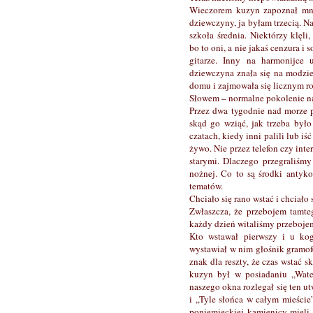
Wieczorem kuzyn zapoznał mni
dziewczyny, ja byłam trzecią. N
szkoła średnia. Niektórzy klęli,
bo to oni, a nie jakaś cenzura i
gitarze. Inny na harmonijce u
dziewczyna znała się na modzie
domu i zajmowała się licznym 
Słowem – normalne pokolenie na
Przez dwa tygodnie nad morze p
skąd go wziąć, jak trzeba było
czatach, kiedy inni palili lub i
żywo. Nie przez telefon czy inte
starymi. Dlaczego przegraliśm
nożnej. Co to są środki antyk
tematów.
Chciało się rano wstać i chciało 
Zwłaszcza, że przebojem tamte
każdy dzień witaliśmy przeboje
Kto wstawał pierwszy i u ko
wystawiał w nim głośnik gramof
znak dla reszty, że czas wstać s
kuzyn był w posiadaniu „Wate
naszego okna rozlegał się ten u
i „Tyle słońca w całym mieście”
poniemieckiej kamienicy mieli 