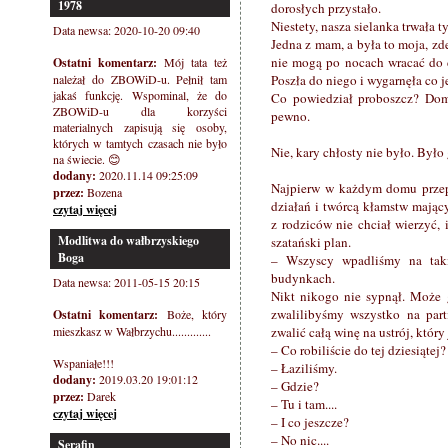
1978
dorosłych przystało.
Niestety, nasza sielanka trwała ty
Data newsa: 2020-10-20 09:40
Jedna z mam, a była to moja, zd
nie mogą po nocach wracać do d
Ostatni komentarz:
Mój tata też
należał do ZBOWiD-u. Pełnił tam
Poszła do niego i wygarnęła co je
jakaś funkcję. Wspominal, że do
Co powiedział proboszcz? Dom
ZBOWiD-u dla korzyści
pewno.
materialnych zapisują się osoby,
których w tamtych czasach nie było
Nie, kary chłosty nie było. Był
na świecie. 😊
dodany:
2020.11.14 09:25:09
Najpierw w każdym domu przep
przez:
Bozena
działań i twórcą kłamstw mając
czytaj więcej
z rodziców nie chciał wierzyć,
Modlitwa do wałbrzyskiego
szatański plan.
Boga
– Wszyscy wpadliśmy na taki
budynkach.
Data newsa: 2011-05-15 20:15
Nikt nikogo nie sypnął. Może 
zwalilibyśmy wszystko na part
Ostatni komentarz:
Boże, który
mieszkasz w Wałbrzychu.............
zwalić całą winę na ustrój, który
– Co robiliście do tej dziesiątej
Wspaniałe!!!
– Łaziliśmy.
dodany:
2019.03.20 19:01:12
– Gdzie?
przez:
Darek
– Tu i tam....
czytaj więcej
– I co jeszcze?
– No nic....
Serafin