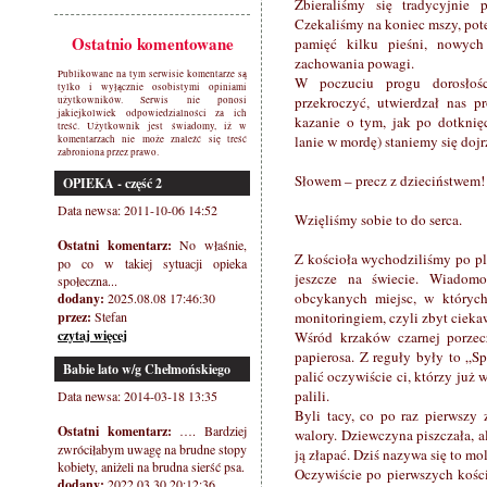
Zbieraliśmy się tradycyjnie 
Czekaliśmy na koniec mszy, pote
Ostatnio komentowane
pamięć kilku pieśni, nowych
zachowania powagi.
Publikowane na tym serwisie komentarze są
W poczuciu progu dorosłoś
tylko i wyłącznie osobistymi opiniami
przekroczyć, utwierdzał nas 
użytkowników. Serwis nie ponosi
jakiejkolwiek odpowiedzialności za ich
kazanie o tym, jak po dotknię
treść. Użytkownik jest świadomy, iż w
lanie w mordę) staniemy się dojr
komentarzach nie może znaleźć się treść
zabroniona przez prawo.
Słowem – precz z dzieciństwem!
OPIEKA - część 2
Data newsa: 2011-10-06 14:52
Wzięliśmy sobie to do serca.
Ostatni komentarz:
No właśnie,
Z kościoła wychodziliśmy po pl
po co w takiej sytuacji opieka
jeszcze na świecie. Wiadomo
społeczna...
obcykanych miejsc, w któryc
dodany:
2025.08.08 17:46:30
przez:
Stefan
monitoringiem, czyli zbyt cieka
czytaj więcej
Wśród krzaków czarnej porzecz
papierosa. Z reguły były to „Spo
Babie lato w/g Chełmońskiego
palić oczywiście ci, którzy już 
palili.
Data newsa: 2014-03-18 13:35
Byli tacy, co po raz pierwszy 
Ostatni komentarz:
…. Bardziej
walory. Dziewczyna piszczała, a
zwróciłabym uwagę na brudne stopy
ją złapać. Dziś nazywa się to mo
kobiety, aniżeli na brudna sierść psa.
Oczywiście po pierwszych kości
dodany:
2022.03.30 20:12:36