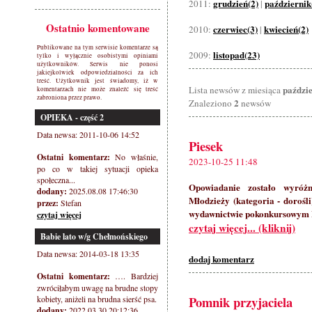
grudzień(2)
październik
2011:
|
Ostatnio komentowane
czerwiec(3)
kwiecień(2)
2010:
|
Publikowane na tym serwisie komentarze są
listopad(23)
2009:
tylko i wyłącznie osobistymi opiniami
użytkowników. Serwis nie ponosi
jakiejkolwiek odpowiedzialności za ich
treść. Użytkownik jest świadomy, iż w
paździ
Lista newsów z miesiąca
komentarzach nie może znaleźć się treść
zabroniona przez prawo.
2
Znaleziono
newsów
OPIEKA - część 2
Data newsa: 2011-10-06 14:52
Piesek
Ostatni komentarz:
No właśnie,
2023-10-25 11:48
po co w takiej sytuacji opieka
społeczna...
Opowiadanie zostało wyróż
dodany:
2025.08.08 17:46:30
Młodzieży (kategoria - dorośli
przez:
Stefan
wydawnictwie pokonkursowym 
czytaj więcej
czytaj więcej... (kliknij)
Babie lato w/g Chełmońskiego
Data newsa: 2014-03-18 13:35
dodaj komentarz
Ostatni komentarz:
…. Bardziej
zwróciłabym uwagę na brudne stopy
Pomnik przyjaciela
kobiety, aniżeli na brudna sierść psa.
dodany:
2022.03.30 20:12:36