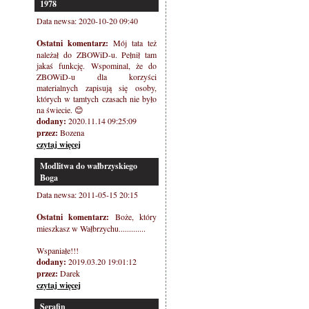
1978
Data newsa: 2020-10-20 09:40
Ostatni komentarz:
Mój tata też
należał do ZBOWiD-u. Pełnił tam
jakaś funkcję. Wspominal, że do
ZBOWiD-u dla korzyści
materialnych zapisują się osoby,
których w tamtych czasach nie było
na świecie. 😊
dodany:
2020.11.14 09:25:09
przez:
Bozena
czytaj więcej
Modlitwa do wałbrzyskiego
Boga
Data newsa: 2011-05-15 20:15
Ostatni komentarz:
Boże, który
mieszkasz w Wałbrzychu.............
Wspaniałe!!!
dodany:
2019.03.20 19:01:12
przez:
Darek
czytaj więcej
Serafin