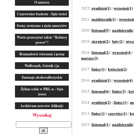
O autorce
grudzień(1)
wrzesień(1)
2022:
|
Czarownice basketu - Spis treści
październik(1)
wrzesień
2021:
|
Sceny erotyczne z życia emerytów
listopad(5)
październik(
2020:
|
Warto przeczytać także "Kobiecy
sierpień(2)
luty(2)
styc
2019:
|
|
power"!
listopad(2)
wrzesień(4)
2018:
|
|
Rozmaitości wierszem i prozą
marzec(3)
Wałbrzych, Górnik i ja
lipiec(1)
kwiecień(2)
2017:
|
Fantazje okołowałbrzyskie
grudzień(1)
wrzesień(4)
2016:
|
Żyłam sobie w PRL-u - Spis
listopad(6)
lipiec(3)
kwi
2015:
|
|
treści
grudzień(2)
lipiec(1)
ma
2014:
|
|
Archiwum newsów (kliknij)
lipiec(1)
czerwiec(1)
kw
2013:
|
|
Wyszukaj
listopad(1)
październik(
2012:
|