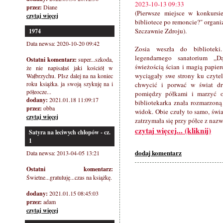
2023-10-13 09:33
przez:
Diane
(Pierwsze miejsce w konkursi
czytaj więcej
bibliotece po remoncie?" organ
Szczawnie Zdroju).
1974
Data newsa: 2020-10-20 09:42
Zosia weszła do bibliotek
legendarnego sanatorium „D
Ostatni komentarz:
super...szkoda,
świeżością ścian i magią papier
że nie napisałaś jaki kościół w
wyciągały swe strony ku czytel
Wałbrzychu. PIsz dalej na na koniec
roku książka. ja swoją szykuję na i
chwycić i porwać w świat dru
półeocze...
pomiędzy półkami i marzyć o
dodany:
2021.01.18 11:09:17
bibliotekarka znała rozmarzoną 
przez:
obba
widok. Obie czuły to samo, świ
czytaj więcej
zatrzymała się przy półce z naz
czytaj więcej... (kliknij)
Satyra na leciwych chłopów - cz.
1
dodaj komentarz
Data newsa: 2013-04-05 13:21
Ostatni komentarz:
Świetne...gratuluję...czas na książkę.
dodany:
2021.01.15 08:45:03
przez:
adam
czytaj więcej