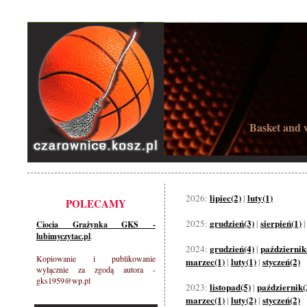
Basket and w
lipiec(2)
luty(1)
2026:
|
POLECAMY
grudzień(3)
sierpień(1)
2025:
|
Ciocia Grażynka GKS -
lubimyczytac.pl
.
grudzień(4)
październik
2024:
|
Kopiowanie i publikowanie
marzec(1)
luty(1)
styczeń(2)
|
|
wyłącznie za zgodą autora -
gks1959@wp.pl
listopad(5)
październik(
2023:
|
marzec(1)
luty(2)
styczeń(2)
|
|