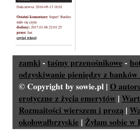
Data newsa: 2016-09-13 16:01
Ostatni komentarz:
Super! Bardzo
miło się czyta
dodany:
2017.01.06 22:01:25
przez:
Jan
czytaj więcej
zamki
-
taśmy przenośnikowe
-
ho
odzyskiwanie pieniędzy z banków 
© Copyright by sowie.pl |
O autor
erotyczne z życia emerytów
|
Wart
Rozmaitości wierszem i prozą
|
Wa
okołowałbrzyskie
|
Żyłam sobie w P