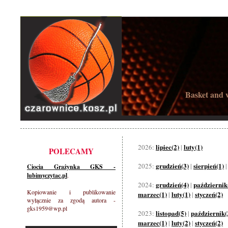
Basket and w
lipiec(2)
luty(1)
2026:
|
POLECAMY
grudzień(3)
sierpień(1)
2025:
|
Ciocia Grażynka GKS -
lubimyczytac.pl
.
grudzień(4)
październik
2024:
|
Kopiowanie i publikowanie
marzec(1)
luty(1)
styczeń(2)
|
|
wyłącznie za zgodą autora -
gks1959@wp.pl
listopad(5)
październik(
2023:
|
marzec(1)
luty(2)
styczeń(2)
|
|