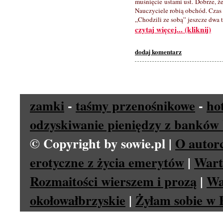
muśnięcie ustami ust. Dobrze, ż
Nauczyciele robią obchód. Czas 
„Chodzili ze sobą” jeszcze dwa 
czytaj więcej... (kliknij)
dodaj komentarz
zamki
-
taśmy przenośnikowe
-
ho
odzyskiwanie pieniędzy z banków 
© Copyright by sowie.pl |
O autor
erotyczne z życia emerytów
|
Wart
Rozmaitości wierszem i prozą
|
Wa
okołowałbrzyskie
|
Żyłam sobie w P