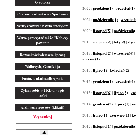
O autorce
grudzień(1)
wrzesień(1)
2022:
|
Czarownice basketu - Spis treści
październik(1)
wrzesień
2021:
|
Sceny erotyczne z życia emerytów
listopad(5)
październik(
2020:
|
Warto przeczytać także "Kobiecy
sierpień(2)
luty(2)
styc
2019:
|
|
power"!
listopad(2)
wrzesień(4)
2018:
|
|
Rozmaitości wierszem i prozą
marzec(3)
Wałbrzych, Górnik i ja
lipiec(1)
kwiecień(2)
2017:
|
Fantazje okołowałbrzyskie
grudzień(1)
wrzesień(4)
2016:
|
Żyłam sobie w PRL-u - Spis
listopad(6)
lipiec(3)
kwi
2015:
|
|
treści
grudzień(2)
lipiec(1)
ma
2014:
|
|
Archiwum newsów (kliknij)
lipiec(1)
czerwiec(1)
kw
2013:
|
|
Wyszukaj
listopad(1)
październik(
2012:
|