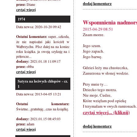
dodaj komentarz
przez:
Diane
czytaj więcej
1974
Wspomnienia nadmors
Data newsa: 2020-10-20 09:42
2015-04-29 08:51
Znam morze.
Ostatni komentarz:
super...szkoda,
że nie napisałaś jaki kościół w
Jego szum.
Wałbrzychu. PIsz dalej na na koniec
Jego zapach.
roku książka. ja swoją szykuję na i
półeocze...
Jego barwę.
dodany:
2021.01.18 11:09:17
przez:
obba
Gdzieś leży ma chusteczka,
czytaj więcej
Zanurzona w słonej wodzie.
Satyra na leciwych chłopów - cz.
Przy mnie ty…
1
Dziecko tego morza.
Data newsa: 2013-04-05 13:21
Nie moje. Cudze,
Które wzięłam pod opiekę
Ostatni komentarz:
I trzymałam w swych ramionach.
Świetne...gratuluję...czas na książkę.
czytaj więcej... (kliknij)
dodany:
2021.01.15 08:45:03
przez:
adam
dodaj komentarz
czytaj więcej