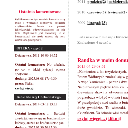
grudzień(2)
październik
2011:
|
Ostatnio komentowane
czerwiec(3)
kwiecień(2)
2010:
|
Publikowane na tym serwisie komentarze są
listopad(23)
2009:
tylko i wyłącznie osobistymi opiniami
użytkowników. Serwis nie ponosi
jakiejkolwiek odpowiedzialności za ich
treść. Użytkownik jest świadomy, iż w
kwieci
Lista newsów z miesiąca
komentarzach nie może znaleźć się treść
zabroniona przez prawo.
4
Znaleziono
newsów
OPIEKA - część 2
Data newsa: 2011-10-06 14:52
Randka w moim domu
Ostatni komentarz:
No właśnie,
2015-04-29 08:51
po co w takiej sytuacji opieka
„Kamienica z lat trzydziestych
społeczna...
Potem Wałbrzych znalazł się w g
dodany:
2025.08.08 17:46:30
A więc kamienica... parter i dwa
przez:
Stefan
Na pierwszym piętrze 48m kw. ,
czytaj więcej
drewniane drzwi z otworem na 
Babie lato w/g Chełmońskiego
pogrzebacz włożyć w otwór i naci
W przedpokoju stoi szafka z but
Data newsa: 2014-03-18 13:35
duże gwoździe. To wieszaki.
okienkiem. Na ścianie wisi met
Ostatni komentarz:
…. Bardziej
czytaj więcej... (kliknij)
zwróciłabym uwagę na brudne stopy
kobiety, aniżeli na brudna sierść psa.
dodany:
2022.03.30 20:12:36