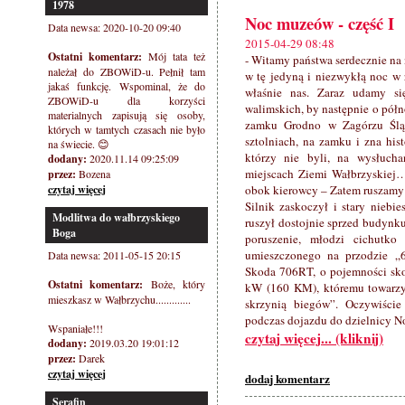
1978
Noc muzeów - część I
Data newsa: 2020-10-20 09:40
2015-04-29 08:48
Ostatni komentarz:
Mój tata też
- Witamy państwa serdecznie na 
należał do ZBOWiD-u. Pełnił tam
w tę jedyną i niezwykłą noc w
jakaś funkcję. Wspominal, że do
właśnie nas. Zaraz udamy si
ZBOWiD-u dla korzyści
walimskich, by następnie o pół
materialnych zapisują się osoby,
zamku Grodno w Zagórzu Ślą
których w tamtych czasach nie było
sztolniach, na zamku i zna his
na świecie. 😊
którzy nie byli, na wysłuch
dodany:
2020.11.14 09:25:09
miejscach Ziemi Wałbrzyskiej…
przez:
Bozena
czytaj więcej
obok kierowcy – Zatem ruszamy
Silnik zaskoczył i stary niebi
Modlitwa do wałbrzyskiego
ruszył dostojnie sprzed budynk
Boga
poruszenie, młodzi cichutko 
umieszczonego na przodzie „6
Data newsa: 2011-05-15 20:15
Skoda 706RT, o pojemności sk
Ostatni komentarz:
Boże, który
kW (160 KM), któremu towarzy
mieszkasz w Wałbrzychu.............
skrzynią biegów”. Oczywiści
podczas dojazdu do dzielnicy N
Wspaniałe!!!
czytaj więcej... (kliknij)
dodany:
2019.03.20 19:01:12
przez:
Darek
czytaj więcej
dodaj komentarz
Serafin