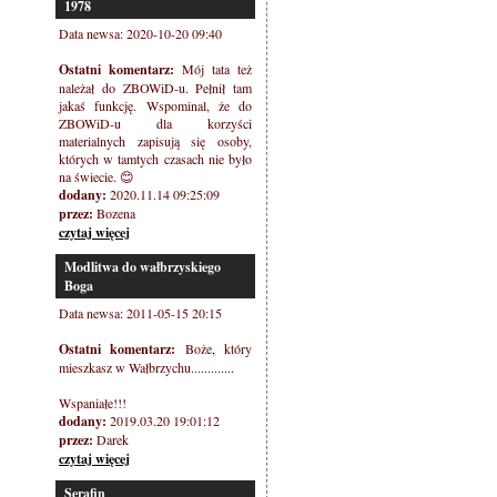
1978
Data newsa: 2020-10-20 09:40
Ostatni komentarz:
Mój tata też
należał do ZBOWiD-u. Pełnił tam
jakaś funkcję. Wspominal, że do
ZBOWiD-u dla korzyści
materialnych zapisują się osoby,
których w tamtych czasach nie było
na świecie. 😊
dodany:
2020.11.14 09:25:09
przez:
Bozena
czytaj więcej
Modlitwa do wałbrzyskiego
Boga
Data newsa: 2011-05-15 20:15
Ostatni komentarz:
Boże, który
mieszkasz w Wałbrzychu.............
Wspaniałe!!!
dodany:
2019.03.20 19:01:12
przez:
Darek
czytaj więcej
Serafin