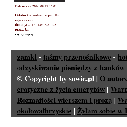
Data newsa: 2016-09-13 16:01
Ostatni komentarz:
Super! Bardzo
miło się czyta
dodany:
2017.01.06 22:01:25
przez:
Jan
czytaj więcej
zamki
-
taśmy przenośnikowe
-
ho
odzyskiwanie pieniędzy z banków 
© Copyright by sowie.pl |
O autor
erotyczne z życia emerytów
|
Wart
Rozmaitości wierszem i prozą
|
Wa
okołowałbrzyskie
|
Żyłam sobie w P