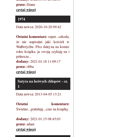
przez:
Diane
czytaj więcej
1974
Data newsa: 2020-10-20 09:42
Ostatni komentarz:
super...szkoda,
że nie napisałaś jaki kościół w
Wałbrzychu. PIsz dalej na na koniec
roku książka. ja swoją szykuję na i
półeocze...
dodany:
2021.01.18 11:09:17
przez:
obba
czytaj więcej
Satyra na leciwych chłopów - cz.
1
Data newsa: 2013-04-05 13:21
Ostatni komentarz:
Świetne...gratuluję...czas na książkę.
dodany:
2021.01.15 08:45:03
przez:
adam
czytaj więcej