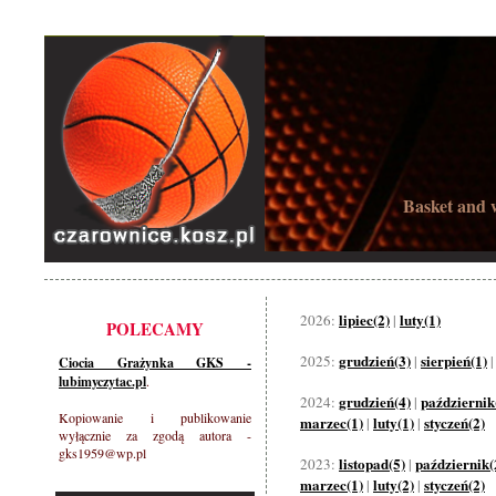
Basket and w
lipiec(2)
luty(1)
2026:
|
POLECAMY
grudzień(3)
sierpień(1)
2025:
|
Ciocia Grażynka GKS -
lubimyczytac.pl
.
grudzień(4)
październik
2024:
|
Kopiowanie i publikowanie
marzec(1)
luty(1)
styczeń(2)
|
|
wyłącznie za zgodą autora -
gks1959@wp.pl
listopad(5)
październik(
2023:
|
marzec(1)
luty(2)
styczeń(2)
|
|