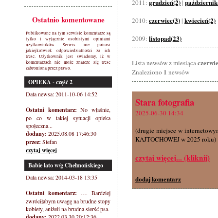
grudzień(2)
październik
2011:
|
Ostatnio komentowane
czerwiec(3)
kwiecień(2)
2010:
|
Publikowane na tym serwisie komentarze są
listopad(23)
2009:
tylko i wyłącznie osobistymi opiniami
użytkowników. Serwis nie ponosi
jakiejkolwiek odpowiedzialności za ich
treść. Użytkownik jest świadomy, iż w
czerwi
Lista newsów z miesiąca
komentarzach nie może znaleźć się treść
zabroniona przez prawo.
1
Znaleziono
newsów
OPIEKA - część 2
Data newsa: 2011-10-06 14:52
Stara fotografia
Ostatni komentarz:
No właśnie,
2025-06-30 14:34
po co w takiej sytuacji opieka
społeczna...
(drugie miejsce w interne
dodany:
2025.08.08 17:46:30
KAJTOCHOWEJ w 2025 roku)
przez:
Stefan
czytaj więcej
czytaj więcej... (kliknij)
Babie lato w/g Chełmońskiego
Data newsa: 2014-03-18 13:35
dodaj komentarz
Ostatni komentarz:
…. Bardziej
zwróciłabym uwagę na brudne stopy
kobiety, aniżeli na brudna sierść psa.
dodany:
2022.03.30 20:12:36