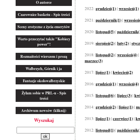
O autorce
grudzień(1)
wrzesień(1)
2022:
|
Czarownice basketu - Spis treści
październik(1)
wrzesień
2021:
|
Sceny erotyczne z życia emerytów
listopad(5)
październik(
2020:
|
Warto przeczytać także "Kobiecy
sierpień(2)
luty(2)
styc
2019:
|
|
power"!
listopad(2)
wrzesień(4)
2018:
|
|
Rozmaitości wierszem i prozą
marzec(3)
Wałbrzych, Górnik i ja
lipiec(1)
kwiecień(2)
2017:
|
Fantazje okołowałbrzyskie
grudzień(1)
wrzesień(4)
2016:
|
Żyłam sobie w PRL-u - Spis
listopad(6)
lipiec(3)
kwi
2015:
|
|
treści
grudzień(2)
lipiec(1)
ma
2014:
|
|
Archiwum newsów (kliknij)
lipiec(1)
czerwiec(1)
kw
2013:
|
|
Wyszukaj
listopad(1)
październik(
2012:
|