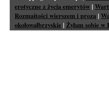
erotyczne z życia emerytów
|
Wart
Rozmaitości wierszem i prozą
|
Wa
okołowałbrzyskie
|
Żyłam sobie w P