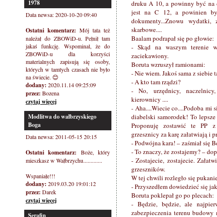
1978
druku A 10, a powinny być na 
jest na C 12, a powinien być
Data newsa: 2020-10-20 09:40
dokumenty...Znowu wydatki,
skarbowe....
Ostatni komentarz:
Mój tata też
Baalam podrapał się po głowie:
należał do ZBOWiD-u. Pełnił tam
jakaś funkcję. Wspominal, że do
- Skąd na waszym terenie 
ZBOWiD-u dla korzyści
zaciekawiony.
materialnych zapisują się osoby,
Boruta wzruszył ramionami:
których w tamtych czasach nie było
- Nie wiem. Jakoś sama z siebie 
na świecie. 😊
- A kto tam rządzi?
dodany:
2020.11.14 09:25:09
- No, urzędnicy, naczelnicy, 
przez:
Bozena
kierownicy ....
czytaj więcej
- Aha....Wiecie co....Podoba mi 
Modlitwa do wałbrzyskiego
diabelski samorodek! To lepsze p
Boga
Proponuję zostawić te PP z
grzesznicy za karę załatwiają i pr
Data newsa: 2011-05-15 20:15
- Podwójna kara! – zaśmiał się 
- To znaczy, że zostajemy? – dop
Ostatni komentarz:
Boże, który
- Zostajecie, zostajecie. Załat
mieszkasz w Wałbrzychu.............
grzeszników.
Wspaniałe!!!
W tej chwili rozległo się pukan
dodany:
2019.03.20 19:01:12
- Przyszedłem dowiedzieć się ja
przez:
Darek
Boruta poklepał go po plecach:
czytaj więcej
- Będzie, będzie, ale najpie
zabezpieczenia terenu budowy 
Serafin