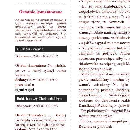
- Niby dlaczego nie? – zapytał 
- Bo to park krajobrazowy, w
Ostatnio komentowane
czegokolwiek zaszkodzi, bo ek
tej jaskini, ale nic z tego. To 
Publikowane na tym serwisie komentarze są
drugie złoże, w Kowarach. 
tylko i wyłącznie osobistymi opiniami
ekologów byli normalni przed
użytkowników. Serwis nie ponosi
jakiejkolwiek odpowiedzialności za ich
warunki. Udało nam się nawet r
treść. Użytkownik jest świadomy, iż w
naszego piekła oraz ze składow
komentarzach nie może znaleźć się treść
zabroniona przez prawo.
- A jak? – zapytał zainteresowan
- Są jeszcze normalni ludzie 
OPIEKA - część 2
diabłami. To politycy. Powie
Data newsa: 2011-10-06 14:52
nadzorem, przewożący niby to w
składowisko na odpady, czyli M
Ostatni komentarz:
No właśnie,
Rokita kontynuował:
po co w takiej sytuacji opieka
- Materiał budowlany na reakto
społeczna...
piekle znaleźliśmy i można b
dodany:
2025.08.08 17:46:30
warunki zabudowy. Nie było 
przez:
Stefan
czytaj więcej
potrzebne są pisma z Energetyk
energetycznej, z Wodociągó
Babie lato w/g Chełmońskiego
wodnego do chłodzenia reakto
Kanalizacji Piekielnej w sprawie 
Data newsa: 2014-03-18 13:35
- Też piekielnego? – zapytał Ba
Ostatni komentarz:
…. Bardziej
Boruta machnął ręką:
zwróciłabym uwagę na brudne stopy
- To bez znaczenia. Sanepid jest 
kobiety, aniżeli na brudna sierść psa.
Rokita kontynuował:
dodany:
2022.03.30 20:12:36