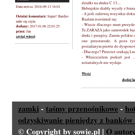
działki na druku C 13....
Data newsa: 2016-09-13 16:01
Hebrajskie diabły wyszły z biura
- A jeśli załatwią wszystkie dok
Ostatni komentarz:
Super! Bardzo
Baalam roześmiał się:
miło się czyta
- Wiecie dlaczego mam prezyde
dodany:
2017.01.06 22:01:25
Ta ZARAZA jako samorodek będzi
przez:
Jan
druki i przepisy. Zanim polski
czytaj więcej
one przestarzałe. A poza t
posiadanym prawie do dysponow
- Dlaczego? Przecież szukają Lu
- Właścicielem piekieł jest 
notarialnych nie wydaje.
Wróć
dodaj 
zamki
-
taśmy przenośnikowe
-
ho
odzyskiwanie pieniędzy z banków 
© Copyright by sowie.pl |
O autor