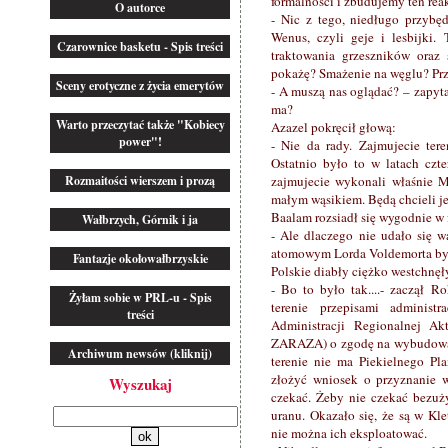
formalności i zbudujemy ten rea
O autorce
- Nic z tego, niedługo przybęd
Wenus, czyli geje i lesbijki.
Czarownice basketu - Spis treści
traktowania grzeszników oraz
pokażę? Smażenie na węglu? Prz
Sceny erotyczne z życia emerytów
- A muszą nas oglądać? – zapyta
ma?
Warto przeczytać także "Kobiecy
Azazel pokręcił głową:
power"!
- Nie da rady. Zajmujecie tere
Ostatnio było to w latach czte
Rozmaitości wierszem i prozą
zajmujecie wykonali właśnie M
małym wąsikiem. Będą chcieli je
Baalam rozsiadł się wygodnie w 
Wałbrzych, Górnik i ja
- Ale dlaczego nie udało się 
atomowym Lorda Voldemorta był 
Fantazje okołowałbrzyskie
Polskie diabły ciężko westchnęł
- Bo to było tak....- zaczął 
Żyłam sobie w PRL-u - Spis
terenie przepisami administ
treści
Administracji Regionalnej A
ZARAZA) o zgodę na wybudowani
Archiwum newsów (kliknij)
terenie nie ma Piekielnego Pl
złożyć wniosek o przyznanie 
Wyszukaj
czekać. Żeby nie czekać bezuż
uranu. Okazało się, że są w Kl
nie można ich eksploatować.