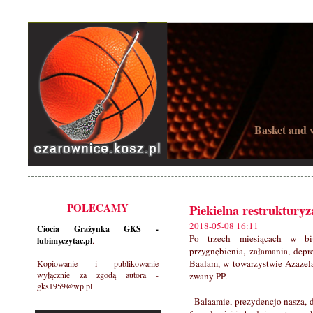
Basket and w
POLECAMY
Piekielna restrukturyza
2018-05-08 16:11
Ciocia Grażynka GKS -
Po trzech miesiącach w biu
lubimyczytac.pl
.
przygnębienia, załamania, depr
Baalam, w towarzystwie Azazela
Kopiowanie i publikowanie
wyłącznie za zgodą autora -
zwany PP.
gks1959@wp.pl
- Balaamie, prezydencjo nasza, 