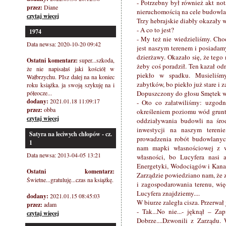
- Potrzebny był również akt no
przez:
Diane
nieruchomością na cele budowla
czytaj więcej
Trzy hebrajskie diabły okazały w
- A co to jest?
1974
- My też nie wiedzieliśmy. Cho
Data newsa: 2020-10-20 09:42
jest naszym terenem i posiada
dzierżawy. Okazało się, że tego
Ostatni komentarz:
super...szkoda,
żeby coś poradził. Ten kazał odn
że nie napisałaś jaki kościół w
piekło w spadku. Musieliśm
Wałbrzychu. PIsz dalej na na koniec
zabytków, bo piekło już stare i 
roku książka. ja swoją szykuję na i
półeocze...
Dopuszczony do głosu Smętek wy
dodany:
2021.01.18 11:09:17
- Oto co załatwiliśmy: uzgodn
przez:
obba
określeniem poziomu wód grunt
czytaj więcej
oddziaływania budowli na śro
inwestycji na naszym tereni
Satyra na leciwych chłopów - cz.
prowadzenia robót budowlanyc
1
nam mapki własnościowej z w
Data newsa: 2013-04-05 13:21
własności, bo Lucyfera nasi 
Energetyki, Wodociągów i Kanali
Ostatni komentarz:
Zarządzie powiedziano nam, że
Świetne...gratuluję...czas na książkę.
i zagospodarowania terenu, wię
Lucyfera znajdziemy....
dodany:
2021.01.15 08:45:03
W biurze zaległa cisza. Przerwa
przez:
adam
- Tak...No nie...- jęknął – Za
czytaj więcej
Dobrze....Dzwonili z Zarządu.