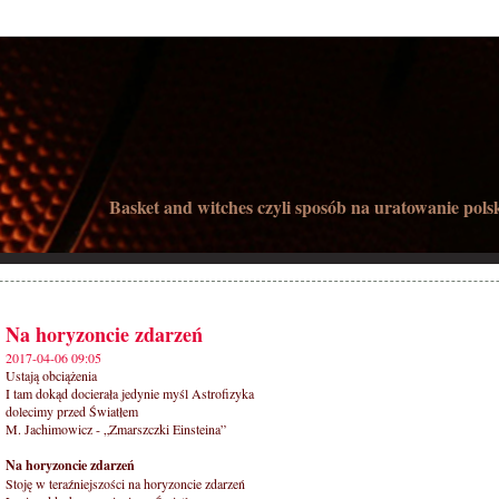
Basket and witches czyli sposób na uratowanie pols
Na horyzoncie zdarzeń
2017-04-06 09:05
Ustają obciążenia
I tam dokąd docierała jedynie myśl Astrofizyka
dolecimy przed Światłem
M. Jachimowicz - „Zmarszczki Einsteina”
Na horyzoncie zdarzeń
Stoję w teraźniejszości na horyzoncie zdarzeń