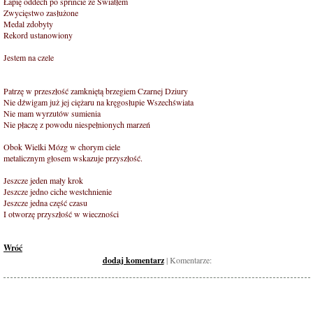
Łapię oddech po sprincie ze Światłem
Zwycięstwo zasłużone
Medal zdobyty
Rekord ustanowiony
Jestem na czele
Patrzę w przeszłość zamkniętą brzegiem Czarnej Dziury
Nie dźwigam już jej ciężaru na kręgosłupie Wszechświata
Nie mam wyrzutów sumienia
Nie płaczę z powodu niespełnionych marzeń
Obok Wielki Mózg w chorym ciele
metalicznym głosem wskazuje przyszłość.
Jeszcze jeden mały krok
Jeszcze jedno ciche westchnienie
Jeszcze jedna część czasu
I otworzę przyszłość w wieczności
Wróć
dodaj komentarz
| Komentarze: