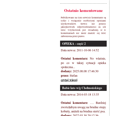
Ostatnio komentowane
Publikowane na tym serwisie komentarze są
tylko i wyłącznie osobistymi opiniami
użytkowników. Serwis nie ponosi
jakiejkolwiek odpowiedzialności za ich
treść. Użytkownik jest świadomy, iż w
komentarzach nie może znaleźć się treść
zabroniona przez prawo.
OPIEKA - część 2
Data newsa: 2011-10-06 14:52
Ostatni komentarz:
No właśnie,
po co w takiej sytuacji opieka
społeczna...
dodany:
2025.08.08 17:46:30
przez:
Stefan
czytaj więcej
Babie lato w/g Chełmońskiego
Data newsa: 2014-03-18 13:35
Ostatni komentarz:
…. Bardziej
zwróciłabym uwagę na brudne stopy
kobiety, aniżeli na brudna sierść psa.
dodany:
2022.03.30 20:12:36