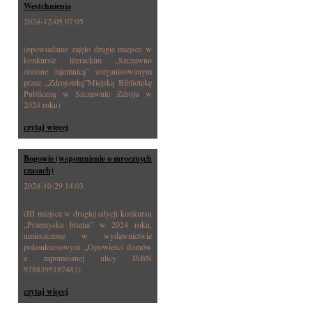
Westchnienia
2024-12-05 07:05
(opowiadanie zajęło drugie miejsce w
konkursie literackim „Szczawno
otulone tajemnicą” zorganizowanym
przez „Zdrojotekę”Miejską Bibliotekę
Publiczną w Szczawnie Zdroju w
2024 roku)
czytaj więcej
Bogowie (wspomnienie o mrocznych
czasach)
2024-10-29 14:03
(III miejsce w drugiej edycji konkursu
„Przemyska brama” w 2024 roku,
umieszczone w wydawnictwie
pokonkursowym „Opowieści domów
z zapomnianej ulicy ISBN
9788395187483)
czytaj więcej