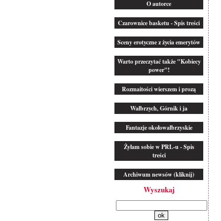
O autorce
Czarownice basketu - Spis treści
Sceny erotyczne z życia emerytów
Warto przeczytać także "Kobiecy
power"!
Rozmaitości wierszem i prozą
Wałbrzych, Górnik i ja
Fantazje okołowałbrzyskie
Żyłam sobie w PRL-u - Spis
treści
Archiwum newsów (kliknij)
Wyszukaj