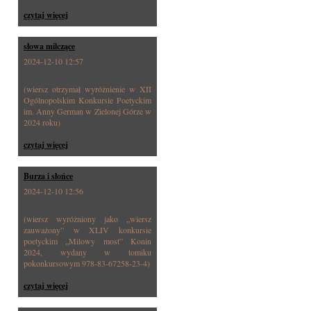
czytaj więcej
słowa milczące
2024-12-10 12:57
(wiersz otrzymał wyróżnienie w XII
Ogólnopolskim Konkursie Poetyckim
im. Anny German w Zielonej Górze w
2024 roku)
czytaj więcej
Burza i słońce
2024-12-10 12:56
(wiersz wyróżniony jako „wiersz
zauważony” w XLIV konkursie
poetyckim „Milowy most” Konin
2024, wydany w tomiku
pokonkursowym 978-83-67258-23-4)
czytaj więcej