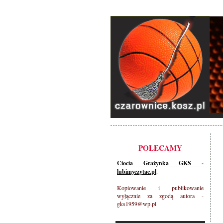
POLECAMY
Ciocia Grażynka GKS -
lubimyczytac.pl
.
Kopiowanie i publikowanie
wyłącznie za zgodą autora -
gks1959@wp.pl