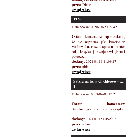
przez:
Diane
czytaj więcej
1974
Data newsa: 2020-10-20 09:42
Ostatni komentarz:
super...szkoda,
że nie napisałaś jaki kościół w
Wałbrzychu. PIsz dalej na na koniec
roku książka. ja swoją szykuję na i
półeocze...
dodany:
2021.01.18 11:09:17
przez:
obba
czytaj więcej
Satyra na leciwych chłopów - cz.
1
Data newsa: 2013-04-05 13:21
Ostatni komentarz:
Świetne...gratuluję...czas na książkę.
dodany:
2021.01.15 08:45:03
przez:
adam
czytaj więcej