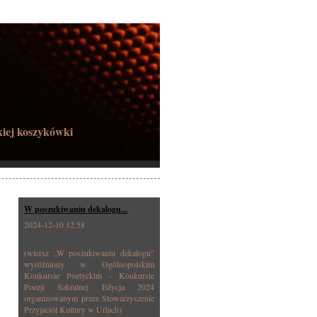
kiej koszykówki
W poszukiwaniu dekalogu...
2024-12-10 12:58
(wiersz „W poszukiwaniu dekalogu”
wyróżniony w Ogólnopolskim
Konkursie Poetyckim - Konkursie
Poezji Sakralnej Edycja 2024
organizowanym przez Stowarzyszenie
Przyjaciół Kultury w Urlach)