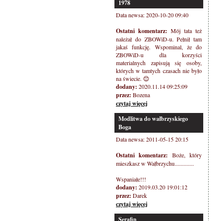
1978
Data newsa: 2020-10-20 09:40
Ostatni komentarz:
Mój tata też
należał do ZBOWiD-u. Pełnił tam
jakaś funkcję. Wspominal, że do
ZBOWiD-u dla korzyści
materialnych zapisują się osoby,
których w tamtych czasach nie było
na świecie. 😊
dodany:
2020.11.14 09:25:09
przez:
Bozena
czytaj więcej
Modlitwa do wałbrzyskiego
Boga
Data newsa: 2011-05-15 20:15
Ostatni komentarz:
Boże, który
mieszkasz w Wałbrzychu.............
Wspaniałe!!!
dodany:
2019.03.20 19:01:12
przez:
Darek
czytaj więcej
Serafin