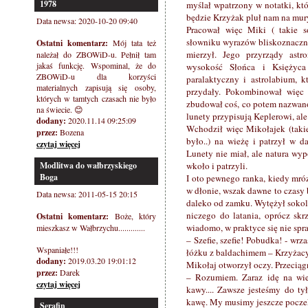
1978
myślał wpatrzony w notatki, któ
będzie Krzyżak pluł nam na mur
Data newsa: 2020-10-20 09:40
Pracował więc Miki ( takie s
słowniku wyrazów bliskoznacznyc
Ostatni komentarz:
Mój tata też
mierzył. Jego przyrządy astr
należał do ZBOWiD-u. Pełnił tam
jakaś funkcję. Wspominal, że do
wysokość Słońca i Księżyca 
ZBOWiD-u dla korzyści
paralaktyczny i astrolabium, k
materialnych zapisują się osoby,
przydały. Pokombinował więc 
których w tamtych czasach nie było
zbudował coś, co potem nazwano
na świecie. 😊
lunety przypisują Keplerowi, ale
dodany:
2020.11.14 09:25:09
Wchodził więc Mikołajek (takie
przez:
Bozena
było..) na wieżę i patrzył w d
czytaj więcej
Lunety nie miał, ale natura wy
Modlitwa do wałbrzyskiego
wkoło i patrzyli.
Boga
I oto pewnego ranka, kiedy mró
w dłonie, wszak dawne to czasy b
Data newsa: 2011-05-15 20:15
daleko od zamku. Wytężył sokoli w
niczego do latania, oprócz skr
Ostatni komentarz:
Boże, który
wiadomo, w praktyce się nie spr
mieszkasz w Wałbrzychu.............
– Szefie, szefie! Pobudka! - w
Wspaniałe!!!
łóżku z baldachimem – Krzyżacy
dodany:
2019.03.20 19:01:12
Mikołaj otworzył oczy. Przeciągn
przez:
Darek
– Rozumiem. Zaraz idę na wie
czytaj więcej
kawy.... Zawsze jesteśmy do t
kawę. My musimy jeszcze pocze
Serafin