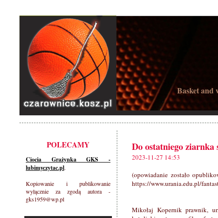
Basket and w
POLECAMY
Do ostatniego ziarnka s
2023-11-27 14:53
Ciocia Grażynka GKS -
lubimyczytac.pl
.
(opowiadanie zostało opubliko
https://www.urania.edu.pl/fanta
Kopiowanie i publikowanie
wyłącznie za zgodą autora -
gks1959@wp.pl
Mikołaj Kopernik prawnik, ur