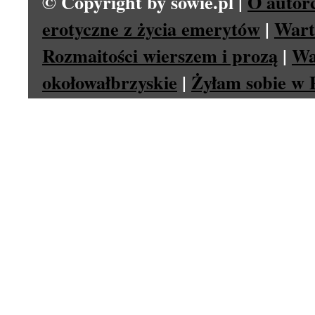
© Copyright by sowie.pl |
O autor
erotyczne z życia emerytów
|
Wart
Rozmaitości wierszem i prozą
|
Wa
okołowałbrzyskie
|
Żyłam sobie w P