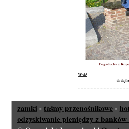
Pogaduchy z Kope
Wróć
dodaj 
zamki
-
taśmy przenośnikowe
-
ho
odzyskiwanie pieniędzy z banków 