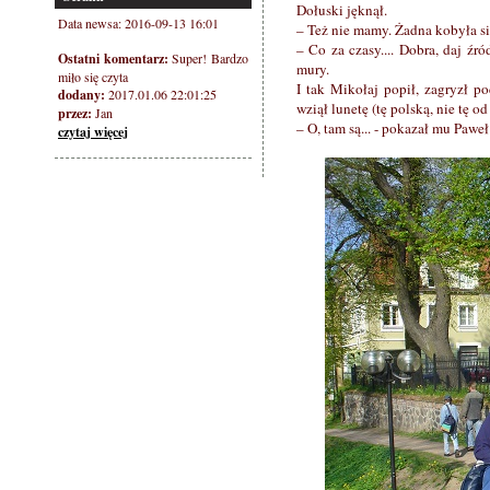
Dołuski jęknął.
Data newsa: 2016-09-13 16:01
– Też nie mamy. Żadna kobyła się
– Co za czasy.... Dobra, daj ź
Ostatni komentarz:
Super! Bardzo
mury.
miło się czyta
I tak Mikołaj popił, zagryzł p
dodany:
2017.01.06 22:01:25
wziął lunetę (tę polską, nie tę o
przez:
Jan
– O, tam są... - pokazał mu Paweł
czytaj więcej