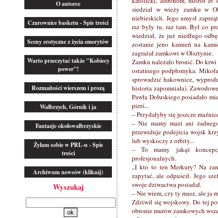
katolicki, astronom, filozof et
O autorce
siedział w wieży zamku w Ols
niebieskich. Jego umysł zaprzą
Czarownice basketu - Spis treści
raz były tu, raz tam. Był co p
wiedział, że już niedługo odbę
Sceny erotyczne z życia emerytów
zostanie jeno kamień na kami
zagrażał zamkowi w Olsztynie.
Warto przeczytać także "Kobiecy
Zamku należało bronić. Do krwi 
power"!
ostatniego podpłomyka. Mikoła
sprowadzić hakownice, wyprodu
Rozmaitości wierszem i prozą
historia zapomniała). Zawodowe
Pawła Dołuskiego posiadało mie
pierś...
Wałbrzych, Górnik i ja
– Przydałyby się jeszcze maźnice
– Nie mamy mazi ani żadnego 
Fantazje okołowałbrzyskie
przewiduje podejścia wojsk krz
lub wyskoczy z orbity...
Żyłam sobie w PRL-u - Spis
– To mamy jakąś koncepcj
treści
profesjonalnych.
„I kto to ten Merkury? Na zam
Archiwum newsów (kliknij)
zapytać, ale odpuścił. Jego sz
swoje dziwactwa posiadał.
Wyszukaj
– Nie wiem, czy ty masz, ale ja 
Zdziwił się wojskowy. Do tej p
obronie murów zamkowych wsze