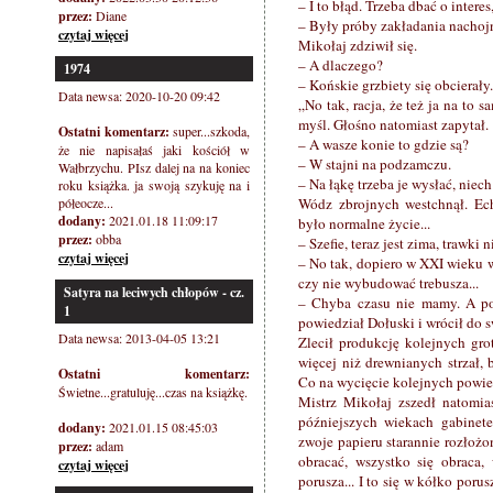
– I to błąd. Trzeba dbać o interes
przez:
Diane
– Były próby zakładania nachojn
czytaj więcej
Mikołaj zdziwił się.
– A dlaczego?
1974
– Końskie grzbiety się obcierały.
Data newsa: 2020-10-20 09:42
„No tak, racja, że też ja na t
myśl. Głośno natomiast zapytał.
Ostatni komentarz:
super...szkoda,
– A wasze konie to gdzie są?
że nie napisałaś jaki kościół w
– W stajni na podzamczu.
Wałbrzychu. PIsz dalej na na koniec
– Na łąkę trzeba je wysłać, niech
roku książka. ja swoją szykuję na i
półeocze...
Wódz zbrojnych westchnął. Ech,
dodany:
2021.01.18 11:09:17
było normalne życie...
przez:
obba
– Szefie, teraz jest zima, trawki n
czytaj więcej
– No tak, dopiero w XXI wieku w 
czy nie wybudować trebusza...
Satyra na leciwych chłopów - cz.
– Chyba czasu nie mamy. A poz
1
powiedział Dołuski i wrócił do 
Data newsa: 2013-04-05 13:21
Zlecił produkcję kolejnych gro
więcej niż drewnianych strzał,
Ostatni komentarz:
Co na wycięcie kolejnych powiedz
Świetne...gratuluję...czas na książkę.
Mistrz Mikołaj zszedł natomia
późniejszych wiekach gabinete
dodany:
2021.01.15 08:45:03
zwoje papieru starannie rozłożon
przez:
adam
obracać, wszystko się obraca,
czytaj więcej
porusza... I to się w kółko porusz