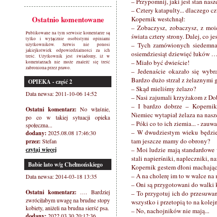
– Przypomnij, jaki jest stan nasz
– Cztery katapulty... dlaczego c
Ostatnio komentowane
Kopernik westchnął:
– Zobaczysz, zobaczysz, z moi
Publikowane na tym serwisie komentarze są
świata cztery strony. Dalej, co j
tylko i wyłącznie osobistymi opiniami
– Tych zamówionych siedemnas
użytkowników. Serwis nie ponosi
jakiejkolwiek odpowiedzialności za ich
osiemdziesiąt dziewięć łuków …
treść. Użytkownik jest świadomy, iż w
– Miało być dwieście!
komentarzach nie może znaleźć się treść
zabroniona przez prawo.
– Jedenaście okazało się wybr
Bardzo dużo strzał z żelaznymi g
OPIEKA - część 2
– Skąd mieliśmy żelazo?
Data newsa: 2011-10-06 14:52
– Nasi zajumali krzyżakom z Dob
– I bardzo dobrze – Kopernik
Ostatni komentarz:
No właśnie,
Niemiec wytapiał żelaza na nasze
po co w takiej sytuacji opieka
– Póki co to ich ziemia... - zauw
społeczna...
– W dwudziestym wieku będzie p
dodany:
2025.08.08 17:46:30
tam jeszcze mamy do obrony?
przez:
Stefan
czytaj więcej
– Moi ludzie mają standardowe w
stali napierśniki, napleczniki, n
Babie lato w/g Chełmońskiego
Kopernik gestem dłoni machając 
– A na cholerę im to w walce na
Data newsa: 2014-03-18 13:35
– Oni są przygotowani do walki 
Ostatni komentarz:
…. Bardziej
– To przygotuj ich do przesuwan
zwróciłabym uwagę na brudne stopy
wszystko i przetopią to na kolej
kobiety, aniżeli na brudna sierść psa.
– No, nachojników nie mają...
dodany:
2022.03.30 20:12:36