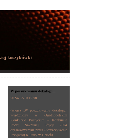
kiej koszykówki
W poszukiwaniu dekalogu...
2024-12-10 12:58
(wiersz „W poszukiwaniu dekalogu”
wyróżniony w Ogólnopolskim
Konkursie Poetyckim - Konkursie
Poezji Sakralnej Edycja 2024
organizowanym przez Stowarzyszenie
Przyjaciół Kultury w Urlach)