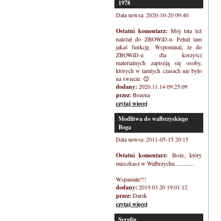
1978
Data newsa: 2020-10-20 09:40
Ostatni komentarz:
Mój tata też
należał do ZBOWiD-u. Pełnił tam
jakaś funkcję. Wspominal, że do
ZBOWiD-u dla korzyści
materialnych zapisują się osoby,
których w tamtych czasach nie było
na świecie. 😊
dodany:
2020.11.14 09:25:09
przez:
Bozena
czytaj więcej
Modlitwa do wałbrzyskiego
Boga
Data newsa: 2011-05-15 20:15
Ostatni komentarz:
Boże, który
mieszkasz w Wałbrzychu.............
Wspaniałe!!!
dodany:
2019.03.20 19:01:12
przez:
Darek
czytaj więcej
Serafin