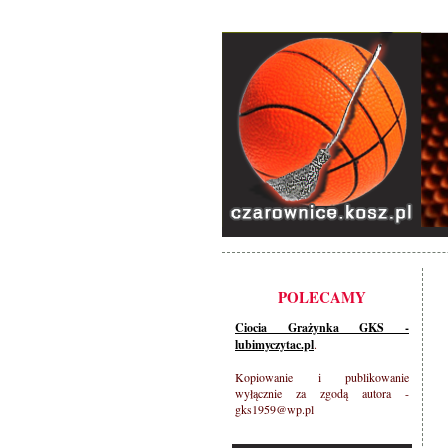
POLECAMY
Ciocia Grażynka GKS -
lubimyczytac.pl
.
Kopiowanie i publikowanie
wyłącznie za zgodą autora -
gks1959@wp.pl