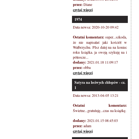
przez:
Diane
czytaj więcej
1974
Data newsa: 2020-10-20 09:42
Ostatni komentarz:
super...szkoda,
że nie napisałaś jaki kościół w
Wałbrzychu. PIsz dalej na na koniec
roku książka. ja swoją szykuję na i
półeocze...
dodany:
2021.01.18 11:09:17
przez:
obba
czytaj więcej
Satyra na leciwych chłopów - cz.
1
Data newsa: 2013-04-05 13:21
Ostatni komentarz:
Świetne...gratuluję...czas na książkę.
dodany:
2021.01.15 08:45:03
przez:
adam
czytaj więcej