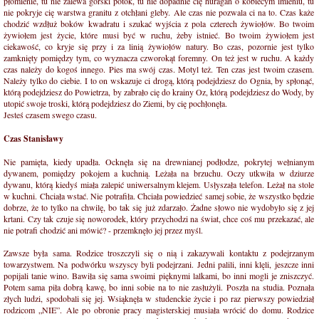
płomienie, tu nie zalewa górski potok, tu nie dopadnie cię huragan o kobiecym imieniu, tu
nie pokryje cię warstwa granitu z otchłani gleby. Ale czas nie pozwala ci na to. Czas każe
chodzić wzdłuż boków kwadratu i szukać wyjścia z pola czterech żywiołów. Bo twoim
żywiołem jest życie, które musi być w ruchu, żeby istnieć. Bo twoim żywiołem jest
ciekawość, co kryje się przy i za linią żywiołów natury. Bo czas, pozornie jest tylko
zamknięty pomiędzy tym, co wyznacza czworokąt foremny. On też jest w ruchu. A każdy
czas należy do kogoś innego. Pies ma swój czas. Motyl też. Ten czas jest twoim czasem.
Należy tylko do ciebie. I to on wskazuje ci drogą, którą podejdziesz do Ognia, by spłonąć,
którą podejdziesz do Powietrza, by zabrało cię do krainy Oz, którą podejdziesz do Wody, by
utopić swoje troski, którą podejdziesz do Ziemi, by cię pochłonęła.
Jesteś czasem swego czasu.
Czas Stanisławy
Nie pamięta, kiedy upadła. Ocknęła się na drewnianej podłodze, pokrytej wełnianym
dywanem, pomiędzy pokojem a kuchnią. Leżała na brzuchu. Oczy utkwiła w dziurze
dywanu, którą kiedyś miała zalepić uniwersalnym klejem. Usłyszała telefon. Leżał na stole
w kuchni. Chciała wstać. Nie potrafiła. Chciała powiedzieć samej sobie, że wszystko będzie
dobrze, że to tylko na chwilę, bo tak się już zdarzało. Żadne słowo nie wydobyło się z jej
krtani. Czy tak czuje się noworodek, który przychodzi na świat, chce coś mu przekazać, ale
nie potrafi chodzić ani mówić? - przemknęło jej przez myśl.
Zawsze była sama. Rodzice troszczyli się o nią i zakazywali kontaktu z podejrzanym
towarzystwem. Na podwórku wszyscy byli podejrzani. Jedni palili, inni klęli, jeszcze inni
popijali tanie wino. Bawiła się sama swoimi pięknymi lalkami, bo inni mogli je zniszczyć.
Potem sama piła dobrą kawę, bo inni sobie na to nie zasłużyli. Poszła na studia. Poznała
złych ludzi, spodobali się jej. Wsiąknęła w studenckie życie i po raz pierwszy powiedział
rodzicom „NIE”. Ale po obronie pracy magisterskiej musiała wrócić do domu. Rodzice