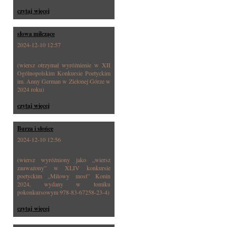
czytaj więcej
słowa milczące
2024-12-10 12:57
(wiersz otrzymał wyróżnienie w XII
Ogólnopolskim Konkursie Poetyckim
im. Anny German w Zielonej Górze w
2024 roku)
czytaj więcej
Burza i słońce
2024-12-10 12:56
(wiersz wyróżniony jako „wiersz
zauważony” w XLIV konkursie
poetyckim „Milowy most” Konin
2024, wydany w tomiku
pokonkursowym 978-83-67258-23-4)
czytaj więcej