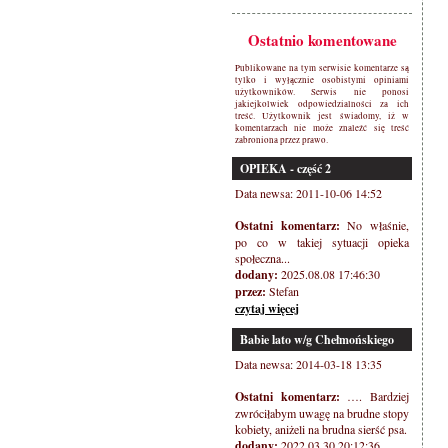
Ostatnio komentowane
Publikowane na tym serwisie komentarze są
tylko i wyłącznie osobistymi opiniami
użytkowników. Serwis nie ponosi
jakiejkolwiek odpowiedzialności za ich
treść. Użytkownik jest świadomy, iż w
komentarzach nie może znaleźć się treść
zabroniona przez prawo.
OPIEKA - część 2
Data newsa: 2011-10-06 14:52
Ostatni komentarz:
No właśnie,
po co w takiej sytuacji opieka
społeczna...
dodany:
2025.08.08 17:46:30
przez:
Stefan
czytaj więcej
Babie lato w/g Chełmońskiego
Data newsa: 2014-03-18 13:35
Ostatni komentarz:
…. Bardziej
zwróciłabym uwagę na brudne stopy
kobiety, aniżeli na brudna sierść psa.
dodany:
2022.03.30 20:12:36