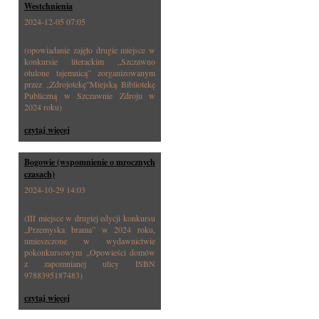
Westchnienia
2024-12-05 07:05
(opowiadanie zajęło drugie miejsce w
konkursie literackim „Szczawno
otulone tajemnicą” zorganizowanym
przez „Zdrojotekę”Miejską Bibliotekę
Publiczną w Szczawnie Zdroju w
2024 roku)
czytaj więcej
Bogowie (wspomnienie o mrocznych
czasach)
2024-10-29 14:03
(III miejsce w drugiej edycji konkursu
„Przemyska brama” w 2024 roku,
umieszczone w wydawnictwie
pokonkursowym „Opowieści domów
z zapomnianej ulicy ISBN
9788395187483)
czytaj więcej