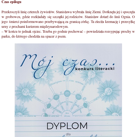
Czas epilogu
Przekroczyli linię czterech żywiołów. Stanisława wybrała linię Ziemi. Dotknęła jej i spoczęła
w grobowcu, gdzie rozkładały się szczątki jej rodziców. Stanisław dotarł do linii Ognia. O
jego śmierci poinformowano przebywającą za granicą córkę. Ta zleciła kremację i przesyłkę
urny z prochami kurierem międzynarodowym.
– W końcu to jednak ojciec. Trzeba go godnie pochować – powiedziała rozsypując prochy w
parku, do którego chodziła na spacer z psem.