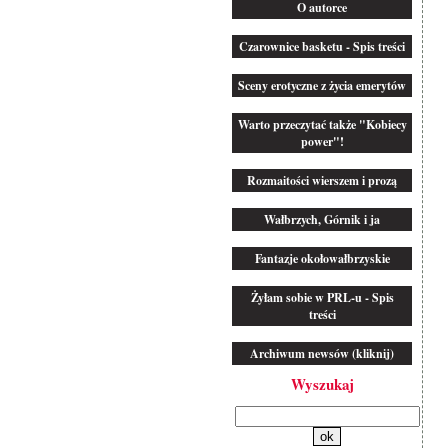
O autorce
Czarownice basketu - Spis treści
Sceny erotyczne z życia emerytów
Warto przeczytać także "Kobiecy
power"!
Rozmaitości wierszem i prozą
Wałbrzych, Górnik i ja
Fantazje okołowałbrzyskie
Żyłam sobie w PRL-u - Spis
treści
Archiwum newsów (kliknij)
Wyszukaj