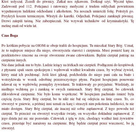
Ktoś usłyszał. Zszedł do piwnicy. Zatkał nos rękawem. Dotknął szyi. Wyczuł tętno.
Zadzwonił pod 112. Policjanci i ratownicy medyczni z trudem oddychali powietrzem
wypełnionym ludzkimi odchodami i alkoholem. Na noszach umieścili folię. Położyli go.
Przykryli kocem termicznym. Włożyli do karetki. Odjechali. Policjanci zamknęli piwnicę.
Drzwi zalepili taśmą. Nie zabezpieczali. Nie wzywali techników od kryminalistyki. Tę
melinę znali od wielu lat.
Czas Boga
Po krótkim pobycie na OIOM-ie oboje trafili do hospicjum. Tu mieszkał Stary Bóg. Uznał,
że to najlepsze miejsce dla niego, stworzyciela starości i cierpienia. Musi ponieść karę za
przekleństwo rzucone na swoje stworzenie zwane człowiekiem. Będzie cierpiał patrząc na
cierpienie innych.
Nie dane jednak mu to było. Ludzie leżący na łóżkach nie cierpieli. Podłączeni do kroplówek
z płynami spali snem spokojnym i wędrowali wzdłuż kwadratu czasu, by wybrać żywioł,
który miał ich pochłonąć. Jeśli ktoś jęknął, podchodziła do niego pani cała na biało i
wstrzykiwała w worek odrobinę przezroczystego płynu. Pacjent hospicjum ponownie
udawał się w wędrówkę pomiędzy żywiołami. Te traktowały go przyjaźnie. Wiedziały, że
niedługo wchłoną go i zamkną w swych ramionach. Stary Bóg cierpiał, bo człowiek
zlikwidował cierpienie. Nie było komu współczuć. W hospicjum pachniało śmierć była
częścią życia. Stary Bóg cierpiał, bo tu nikt nie bał się odejścia na linię czasu. To, co
stworzył w gniewie, a później inni uznali za karę i straszyli nim pokolenia ludzkości, tu nie
miało dostępu. Stary Bóg cierpiał, ale inaczej niż sobie zaplanował. Z tego powodu też
cierpiał. To przecież on stworzył wszystkie światy, on wszystko dokładnie zaplanował. Z
jego dzieła już nic nie pozostało. Człowiek z igłą w żyle, chodzący wzdłuż linii żywiołów
czasu, przestaje być narażony na cierpienie. Bóg będzie cierpiał przez wieczność, bo ją
stworzył.