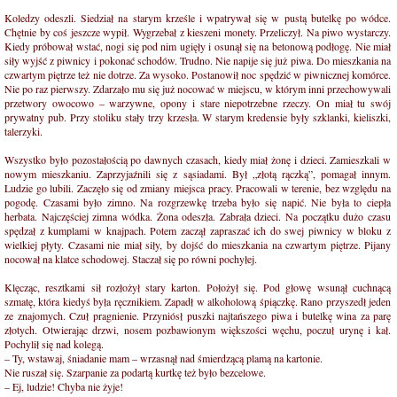
Koledzy odeszli. Siedział na starym krześle i wpatrywał się w pustą butelkę po wódce.
Chętnie by coś jeszcze wypił. Wygrzebał z kieszeni monety. Przeliczył. Na piwo wystarczy.
Kiedy próbował wstać, nogi się pod nim ugięły i osunął się na betonową podłogę. Nie miał
siły wyjść z piwnicy i pokonać schodów. Trudno. Nie napije się już piwa. Do mieszkania na
czwartym piętrze też nie dotrze. Za wysoko. Postanowił noc spędzić w piwnicznej komórce.
Nie po raz pierwszy. Zdarzało mu się już nocować w miejscu, w którym inni przechowywali
przetwory owocowo – warzywne, opony i stare niepotrzebne rzeczy. On miał tu swój
prywatny pub. Przy stoliku stały trzy krzesła. W starym kredensie były szklanki, kieliszki,
talerzyki.
Wszystko było pozostałością po dawnych czasach, kiedy miał żonę i dzieci. Zamieszkali w
nowym mieszkaniu. Zaprzyjaźnili się z sąsiadami. Był „złotą rączką”, pomagał innym.
Ludzie go lubili. Zaczęło się od zmiany miejsca pracy. Pracowali w terenie, bez względu na
pogodę. Czasami było zimno. Na rozgrzewkę trzeba było się napić. Nie była to ciepła
herbata. Najczęściej zimna wódka. Żona odeszła. Zabrała dzieci. Na początku dużo czasu
spędzał z kumplami w knajpach. Potem zaczął zapraszać ich do swej piwnicy w bloku z
wielkiej płyty. Czasami nie miał siły, by dojść do mieszkania na czwartym piętrze. Pijany
nocował na klatce schodowej. Staczał się po równi pochyłej.
Klęcząc, resztkami sił rozłożył stary karton. Położył się. Pod głowę wsunął cuchnącą
szmatę, która kiedyś była ręcznikiem. Zapadł w alkoholową śpiączkę. Rano przyszedł jeden
ze znajomych. Czuł pragnienie. Przyniósł puszki najtańszego piwa i butelkę wina za parę
złotych. Otwierając drzwi, nosem pozbawionym większości węchu, poczuł urynę i kał.
Pochylił się nad kolegą.
– Ty, wstawaj, śniadanie mam – wrzasnął nad śmierdzącą plamą na kartonie.
Nie ruszał się. Szarpanie za podartą kurtkę też było bezcelowe.
– Ej, ludzie! Chyba nie żyje!