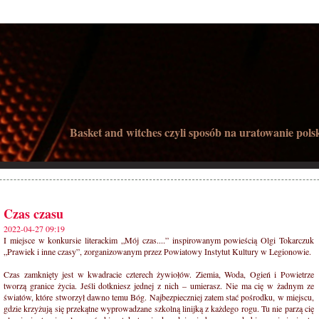
Basket and witches czyli sposób na uratowanie pols
Czas czasu
2022-04-27 09:19
I miejsce w konkursie literackim „Mój czas....” inspirowanym powieścią Olgi Tokarczuk
„Prawiek i inne czasy”, zorganizowanym przez Powiatowy Instytut Kultury w Legionowie.
Czas zamknięty jest w kwadracie czterech żywiołów. Ziemia, Woda, Ogień i Powietrze
tworzą granice życia. Jeśli dotkniesz jednej z nich – umierasz. Nie ma cię w żadnym ze
światów, które stworzył dawno temu Bóg. Najbezpieczniej zatem stać pośrodku, w miejscu,
gdzie krzyżują się przekątne wyprowadzane szkolną linijką z każdego rogu. Tu nie parzą cię