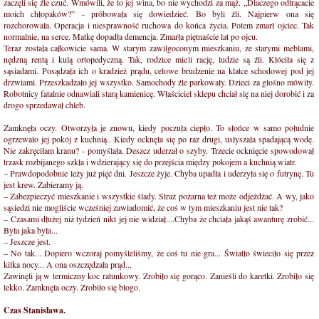
zaczęli się źle czuć. Wmówili, że to jej wina, bo nie wychodzi za mąż. „Dlaczego odtrącacie
moich chłopaków?” - próbowała się dowiedzieć. Bo byli źli. Najpierw ona się
rozchorowała. Operacja i niesprawność ruchowa do końca życia. Potem zmarł ojciec. Tak
normalnie, na serce. Matkę dopadła demencja. Zmarła piętnaście lat po ojcu.
Teraz została całkowicie sama. W starym zawilgoconym mieszkaniu, ze starymi meblami,
nędzną rentą i kulą ortopedyczną. Tak, rodzice mieli rację, ludzie są źli. Kłóciła się z
sąsiadami. Posądzała ich o kradzież prądu, celowe brudzenie na klatce schodowej pod jej
drzwiami. Przeszkadzało jej wszystko. Samochody źle parkowały. Dzieci za głośno mówiły.
Robotnicy fatalnie odnawiali starą kamienicę. Właściciel sklepu chciał się na niej dorobić i za
drogo sprzedawał chleb.
Zamknęła oczy. Otworzyła je znowu, kiedy poczuła ciepło. To słońce w samo południe
ogrzewało jej pokój z kuchnią.. Kiedy ocknęła się po raz drugi, usłyszała spadającą wodę.
Nie zakręciłam kranu? - pomyślała. Deszcz uderzał o szyby. Trzecie ocknięcie spowodował
trzask rozbijanego szkła i wdzierający się do przejścia między pokojem a kuchnią wiatr.
– Prawdopodobnie leży już pięć dni. Jeszcze żyje. Chyba upadła i uderzyła się o futrynę. Tu
jest krew. Zabieramy ją.
– Zabezpieczyć mieszkanie i wszystkie ślady. Straż pożarna też może odjeżdżać. A wy, jako
sąsiedzi nie mogliście wcześniej zawiadomić, że coś w tym mieszkaniu jest nie tak?
– Czasami dłużej niż tydzień nikt jej nie widział....Chyba że chciała jakąś awanturę zrobić...
Była jaka była...
– Jeszcze jest.
– No tak... Dopiero wczoraj pomyśleliśmy, że coś tu nie gra... Światło świeciło się przez
kilka nocy... A ona oszczędzała prąd...
Zawinęli ją w termiczny koc ratunkowy. Zrobiło się gorąco. Zanieśli do karetki. Zrobiło się
lekko. Zamknęła oczy. Zrobiło się błogo.
Czas Stanisława.