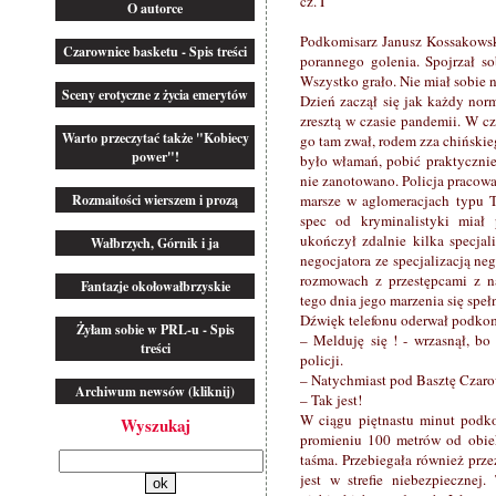
cz. I
O autorce
Podkomisarz Janusz Kossakowski
Czarownice basketu - Spis treści
porannego golenia. Spojrzał so
Wszystko grało. Nie miał sobie n
Sceny erotyczne z życia emerytów
Dzień zaczął się jak każdy nor
zresztą w czasie pandemii. W cz
Warto przeczytać także "Kobiecy
go tam zwał, rodem zza chińskie
power"!
było włamań, pobić praktyczni
nie zanotowano. Policja pracowa
Rozmaitości wierszem i prozą
marsze w aglomeracjach typu T
spec od kryminalistyki miał
ukończył zdalnie kilka specjal
Wałbrzych, Górnik i ja
negocjatora ze specjalizacją neg
rozmowach z przestępcami z na
Fantazje okołowałbrzyskie
tego dnia jego marzenia się spełni
Dźwięk telefonu oderwał podkomi
Żyłam sobie w PRL-u - Spis
– Melduję się ! - wrzasnął, bo
treści
policji.
– Natychmiast pod Basztę Czarow
Archiwum newsów (kliknij)
– Tak jest!
W ciągu piętnastu minut podko
Wyszukaj
promieniu 100 metrów od obiekt
taśma. Przebiegała również przez
jest w strefie niebezpiecznej.