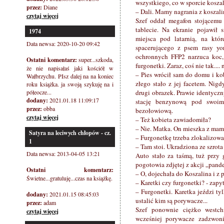
wszystkiego, co w sporcie koszal
przez:
Diane
– Dali. Mamy nagrania z koszal
czytaj więcej
Szef oddał megafon stojącemu 
tablecie. Na ekranie pojawił 
1974
miejsca pod latarnią, na któr
Data newsa: 2020-10-20 09:42
spacerującego z psem rasy yo
ochronnych FFP2 narzuca koc,
Ostatni komentarz:
super...szkoda,
furgonetki. Zaraz, coś nie tak....
że nie napisałaś jaki kościół w
– Pies wrócił sam do domu i kob
Wałbrzychu. PIsz dalej na na koniec
złego stało z jej facetem. Nigd
roku książka. ja swoją szykuję na i
półeocze...
drugi obrazek. Prawie identycz
dodany:
2021.01.18 11:09:17
stację benzynową pod swoim
przez:
obba
bezołowiową.
czytaj więcej
– Też kobieta zawiadomiła?
– Nie. Matka. On mieszka z mamu
Satyra na leciwych chłopów - cz.
– Furgonetkę trzeba zlokalizowa
1
– Tam stoi. Ukradziona ze szrota
Data newsa: 2013-04-05 13:21
Auto stało za taśmą, tuż przy
pogotowia zdjętej z akcji „pand
Ostatni komentarz:
– O, dojechała do Koszalina i z 
Świetne...gratuluję...czas na książkę.
– Karetki czy furgonetki? - zapy
– Furgonetki. Karetka jeździ t
dodany:
2021.01.15 08:45:03
ustalić kim są porywacze...
przez:
adam
Szef ponownie ciężko westchn
czytaj więcej
wcześniej porywacze zadzwonili