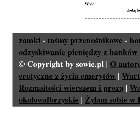
Wróć
dodaj 
zamki
-
taśmy przenośnikowe
-
ho
odzyskiwanie pieniędzy z banków 
© Copyright by sowie.pl |
O autor
erotyczne z życia emerytów
|
Wart
Rozmaitości wierszem i prozą
|
Wa
okołowałbrzyskie
|
Żyłam sobie w P