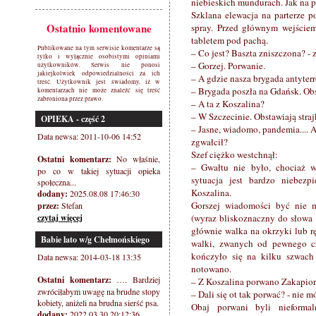
niebieskich mundurach. Jak na p
Szklana elewacja na parterze p
Ostatnio komentowane
spray. Przed głównym wejściem
tabletem pod pachą.
Publikowane na tym serwisie komentarze są
– Co jest? Baszta zniszczona? -
tylko i wyłącznie osobistymi opiniami
– Gorzej. Porwanie.
użytkowników. Serwis nie ponosi
jakiejkolwiek odpowiedzialności za ich
– A gdzie nasza brygada antyter
treść. Użytkownik jest świadomy, iż w
– Brygada poszła na Gdańsk. Obst
komentarzach nie może znaleźć się treść
zabroniona przez prawo.
– A ta z Koszalina?
– W Szczecinie. Obstawiają straj
OPIEKA - część 2
– Jasne, wiadomo, pandemia.... A
Data newsa: 2011-10-06 14:52
zgwałcił?
Szef ciężko westchnął:
Ostatni komentarz:
No właśnie,
– Gwałtu nie było, chociaż w
po co w takiej sytuacji opieka
sytuacja jest bardzo niebezp
społeczna...
Koszalina.
dodany:
2025.08.08 17:46:30
Gorszej wiadomości być nie 
przez:
Stefan
czytaj więcej
(wyraz bliskoznaczny do słowa „
głównie walka na okrzyki lub r
Babie lato w/g Chełmońskiego
walki, zwanych od pewnego c
kończyło się na kilku szwach
Data newsa: 2014-03-18 13:35
notowano.
Ostatni komentarz:
…. Bardziej
– Z Koszalina porwano Zakapiora
zwróciłabym uwagę na brudne stopy
– Dali się ot tak porwać? - nie 
kobiety, aniżeli na brudna sierść psa.
Obaj porwani byli nieforma
dodany:
2022.03.30 20:12:36