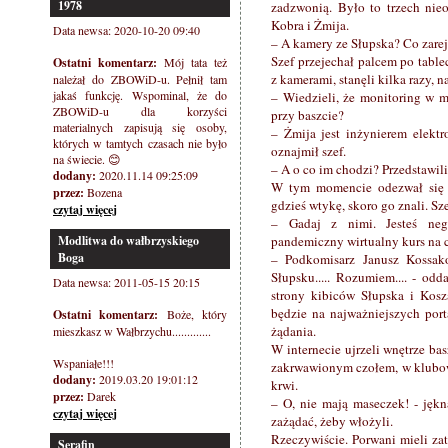
1978
zadzwonią. Było to trzech nieo
Kobra i Żmija.
Data newsa: 2020-10-20 09:40
– A kamery ze Słupska? Co zare
Szef przejechał palcem po tablec
Ostatni komentarz:
Mój tata też
z kamerami, stanęli kilka razy, 
należał do ZBOWiD-u. Pełnił tam
jakaś funkcję. Wspominal, że do
– Wiedzieli, że monitoring w mi
ZBOWiD-u dla korzyści
przy baszcie?
materialnych zapisują się osoby,
– Żmija jest inżynierem elekt
których w tamtych czasach nie było
oznajmił szef.
na świecie. 😊
– A o co im chodzi? Przedstawili
dodany:
2020.11.14 09:25:09
W tym momencie odezwał się t
przez:
Bozena
gdzieś wtykę, skoro go znali. Sz
czytaj więcej
– Gadaj z nimi. Jesteś nego
Modlitwa do wałbrzyskiego
pandemiczny wirtualny kurs na c
Boga
– Podkomisarz Janusz Kossak
Słupsku..... Rozumiem.... - odd
Data newsa: 2011-05-15 20:15
strony kibiców Słupska i Kosza
będzie na najważniejszych port
Ostatni komentarz:
Boże, który
żądania.
mieszkasz w Wałbrzychu.............
W internecie ujrzeli wnętrze b
Wspaniałe!!!
zakrwawionym czołem, w klubow
dodany:
2019.03.20 19:01:12
krwi.
przez:
Darek
– O, nie mają maseczek! - jękn
czytaj więcej
zażądać, żeby włożyli.
Rzeczywiście. Porwani mieli zat
Serafin