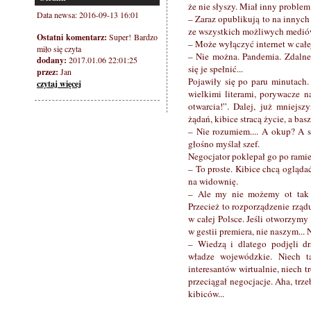
że nie słyszy. Miał inny problem
Data newsa: 2016-09-13 16:01
– Zaraz opublikują to na innych
ze wszystkich możliwych mediów
Ostatni komentarz:
Super! Bardzo
– Może wyłączyć internet w całej
miło się czyta
– Nie można. Pandemia. Zdalne
dodany:
2017.01.06 22:01:25
się je spełnić...
przez:
Jan
Pojawiły się po paru minutach.
czytaj więcej
wielkimi literami, porywacze n
otwarcia!”. Dalej, już mniejsz
żądań, kibice stracą życie, a ba
– Nie rozumiem.... A okup? A 
głośno myślał szef.
Negocjator poklepał go po rami
– To proste. Kibice chcą oglądać
na widownię.
– Ale my nie możemy ot tak s
Przecież to rozporządzenie rząd
w całej Polsce. Jeśli otworzymy 
w gestii premiera, nie naszym...
– Wiedzą i dlatego podjęli dr
władze wojewódzkie. Niech t
interesantów wirtualnie, niech 
przeciągał negocjacje. Aha, trze
kibiców...