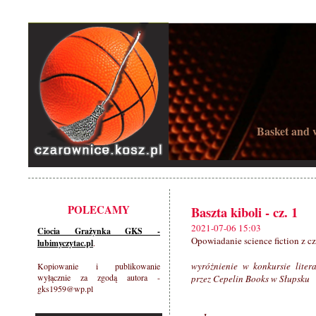
Basket and w
POLECAMY
Baszta kiboli - cz. 1
2021-07-06 15:03
Ciocia Grażynka GKS -
Opowiadanie science fiction z 
lubimyczytac.pl
.
wyróżnienie w konkursie lite
Kopiowanie i publikowanie
wyłącznie za zgodą autora -
przez Cepelin Books w Słupsku
gks1959@wp.pl