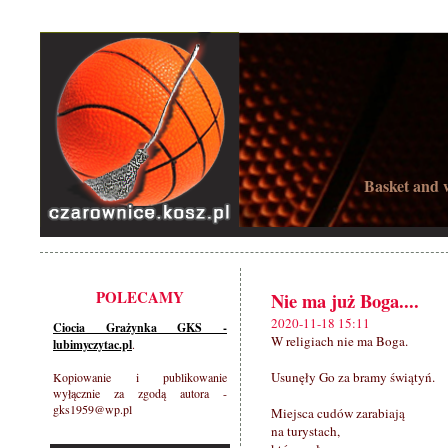
Basket and w
POLECAMY
Nie ma już Boga....
2020-11-18 15:11
Ciocia Grażynka GKS -
W religiach nie ma Boga.
lubimyczytac.pl
.
Usunęły Go za bramy świątyń.
Kopiowanie i publikowanie
wyłącznie za zgodą autora -
gks1959@wp.pl
Miejsca cudów zarabiają
na turystach,