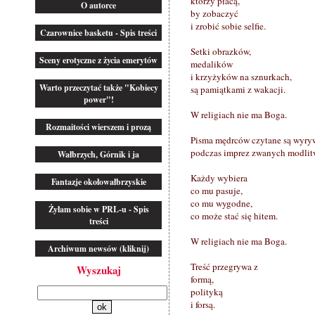
którzy płacą,
O autorce
by zobaczyć
i zrobić sobie selfie.
Czarownice basketu - Spis treści
Setki obrazków,
Sceny erotyczne z życia emerytów
medalików
i krzyżyków na sznurkach,
Warto przeczytać także "Kobiecy
są pamiątkami z wakacji.
power"!
W religiach nie ma Boga.
Rozmaitości wierszem i prozą
Pisma mędrców czytane są wyr
podczas imprez zwanych modlit
Wałbrzych, Górnik i ja
Każdy wybiera
Fantazje okołowałbrzyskie
co mu pasuje,
co mu wygodne,
Żyłam sobie w PRL-u - Spis
co może stać się hitem.
treści
W religiach nie ma Boga.
Archiwum newsów (kliknij)
Treść przegrywa z
Wyszukaj
formą,
polityką
i forsą.