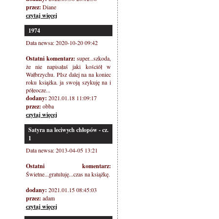
przez:
Diane
czytaj więcej
1974
Data newsa: 2020-10-20 09:42
Ostatni komentarz:
super...szkoda,
że nie napisałaś jaki kościół w
Wałbrzychu. PIsz dalej na na koniec
roku książka. ja swoją szykuję na i
półeocze...
dodany:
2021.01.18 11:09:17
przez:
obba
czytaj więcej
Satyra na leciwych chłopów - cz.
1
Data newsa: 2013-04-05 13:21
Ostatni komentarz:
Świetne...gratuluję...czas na książkę.
dodany:
2021.01.15 08:45:03
przez:
adam
czytaj więcej