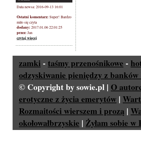
Data newsa: 2016-09-13 16:01
Ostatni komentarz:
Super! Bardzo
miło się czyta
dodany:
2017.01.06 22:01:25
przez:
Jan
czytaj więcej
zamki
-
taśmy przenośnikowe
-
ho
odzyskiwanie pieniędzy z banków 
© Copyright by sowie.pl |
O autor
erotyczne z życia emerytów
|
Wart
Rozmaitości wierszem i prozą
|
Wa
okołowałbrzyskie
|
Żyłam sobie w P