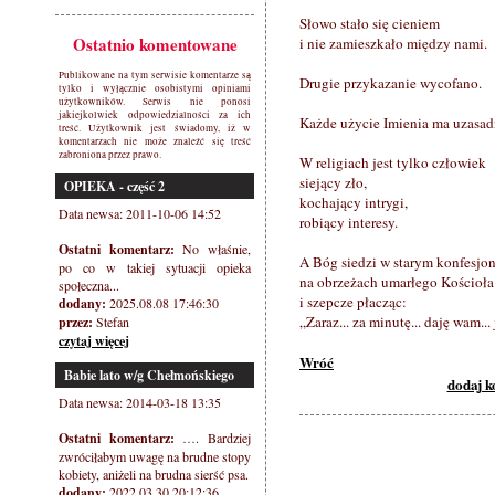
Słowo stało się cieniem
Ostatnio komentowane
i nie zamieszkało między nami.
Publikowane na tym serwisie komentarze są
Drugie przykazanie wycofano.
tylko i wyłącznie osobistymi opiniami
użytkowników. Serwis nie ponosi
jakiejkolwiek odpowiedzialności za ich
Każde użycie Imienia ma uzasad
treść. Użytkownik jest świadomy, iż w
komentarzach nie może znaleźć się treść
zabroniona przez prawo.
W religiach jest tylko człowiek
siejący zło,
OPIEKA - część 2
kochający intrygi,
Data newsa: 2011-10-06 14:52
robiący interesy.
Ostatni komentarz:
No właśnie,
A Bóg siedzi w starym konfesjon
po co w takiej sytuacji opieka
na obrzeżach umarłego Kościoła
społeczna...
i szepcze płacząc:
dodany:
2025.08.08 17:46:30
„Zaraz... za minutę... daję wam...
przez:
Stefan
czytaj więcej
Wróć
Babie lato w/g Chełmońskiego
dodaj 
Data newsa: 2014-03-18 13:35
Ostatni komentarz:
…. Bardziej
zwróciłabym uwagę na brudne stopy
kobiety, aniżeli na brudna sierść psa.
dodany:
2022.03.30 20:12:36