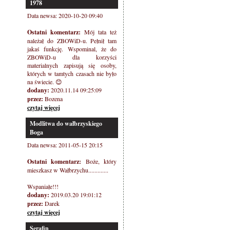
1978
Data newsa: 2020-10-20 09:40
Ostatni komentarz:
Mój tata też
należał do ZBOWiD-u. Pełnił tam
jakaś funkcję. Wspominal, że do
ZBOWiD-u dla korzyści
materialnych zapisują się osoby,
których w tamtych czasach nie było
na świecie. 😊
dodany:
2020.11.14 09:25:09
przez:
Bozena
czytaj więcej
Modlitwa do wałbrzyskiego
Boga
Data newsa: 2011-05-15 20:15
Ostatni komentarz:
Boże, który
mieszkasz w Wałbrzychu.............
Wspaniałe!!!
dodany:
2019.03.20 19:01:12
przez:
Darek
czytaj więcej
Serafin