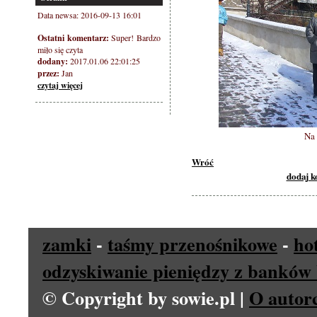
Data newsa: 2016-09-13 16:01
Ostatni komentarz:
Super! Bardzo
miło się czyta
dodany:
2017.01.06 22:01:25
przez:
Jan
czytaj więcej
Na
Wróć
dodaj 
zamki
-
taśmy przenośnikowe
-
ho
odzyskiwanie pieniędzy z banków 
© Copyright by sowie.pl |
O autor