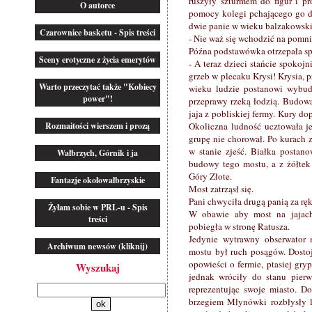
ruszyły szturmem do figur i pr
O autorce
pomocy kolegi pchającego go do
dwie panie w wieku balzakowski
Czarownice basketu - Spis treści
- Nie waż się wchodzić na pomnik
Późna podstawówka otrzepała sp
Sceny erotyczne z życia emerytów
- A teraz dzieci stańcie spokojn
grzeb w plecaku Krysi! Krysia, p
Warto przeczytać także "Kobiecy
wieku ludzie postanowi wybud
power"!
przeprawy rzeką łodzią. Budow
jaja z pobliskiej fermy. Kury do
Rozmaitości wierszem i prozą
Okoliczna ludność ucztowała j
grupę nie chorował. Po kurach zo
w stanie zjeść. Białka postan
Wałbrzych, Górnik i ja
budowy tego mostu, a z żółtek
Góry Złote.
Fantazje okołowałbrzyskie
Most zatrząsł się.
Pani chwyciła drugą panią za ręk
Żyłam sobie w PRL-u - Spis
W obawie aby most na jajach 
treści
pobiegła w stronę Ratusza.
Jedynie wytrawny obserwator 
Archiwum newsów (kliknij)
mostu był ruch posągów. Dosto
opowieści o fermie, ptasiej gry
Wyszukaj
jednak wróciły do stanu pierw
reprezentując swoje miasto. D
brzegiem Młynówki rozbłysły la