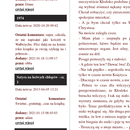
rzeczywiście Kłodzko podobne j
przez:
Diane
się wybrać również nękany wyr
czytaj więcej
Chciał zobaczyć, czy zniszczeni
spokojnie mieszkać.
1974
- A ja bym chciał tylko na St
Data newsa: 2020-10-20 09:42
Chrystusa.
Na moście zaległa cisza.
Ostatni komentarz:
super...szkoda,
- Mam plan – szepnęła po p
że nie napisałaś jaki kościół w
poluzowani, łatwo będzie nas 
Wałbrzychu. PIsz dalej na na koniec
ratuszowego zegara. Jest siln
roku książka. ja swoją szykuję na i
półeocze...
zsunie na dół.
dodany:
2021.01.18 11:09:17
Posągi poruszyły się z radości:
przez:
obba
- A gdzie ten lew? Dawać lwa! Z
czytaj więcej
- Nie tak prędko – uspokoiła wsz
tylko w czasie nowiu Księżyca.
Satyra na leciwych chłopów - cz.
- Dlaczego w czasie nowiu, a ni
1
- Pełnia to czas dla wilczyc
Data newsa: 2013-04-05 13:21
przepowiedziano, że Kłodzko
brzucha wilczycy. I tak się sta
Ostatni komentarz:
wyrzuty sumienia, że gdyby wc
Świetne...gratuluję...czas na książkę.
było. Teraz profilaktycznie w 
rzeki wykąpać się. Ale druga p
dodany:
2021.01.15 08:45:03
wielka, że lew z ratusza napije 
przez:
adam
nów biegnie do rzeki i pije tę wod
czytaj więcej
- Troszczą się o moje miasto...