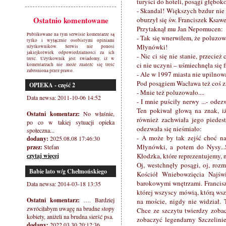
turyści do hoteli, posągi głębok
- Skandal! Większych bzdur nie 
Ostatnio komentowane
oburzył się św. Franciszek Ksawe
Przytaknął mu Jan Nepomucen:
Publikowane na tym serwisie komentarze są
- Tak się wnerwiłem, że poluzowa
tylko i wyłącznie osobistymi opiniami
Młynówki!
użytkowników. Serwis nie ponosi
jakiejkolwiek odpowiedzialności za ich
- Nic ci się nie stanie, przecie
treść. Użytkownik jest świadomy, iż w
ci nie uczyni – uśmiechnęła się
komentarzach nie może znaleźć się treść
zabroniona przez prawo.
- Ale w 1997 miasta nie upilnowa
Pod posągiem Wacława też coś za
OPIEKA - część 2
- Mnie też poluzowało....
Data newsa: 2011-10-06 14:52
- I mnie puściły nerwy ...- odez
Ten pokiwał głową na znak, i
Ostatni komentarz:
No właśnie,
również zachwiała jego piedes
po co w takiej sytuacji opieka
odezwała się nieśmiało:
społeczna...
- A może by tak zejść choć na 
dodany:
2025.08.08 17:46:30
Młynówki, a potem do Nysy...S
przez:
Stefan
czytaj więcej
Kłodzka, które reprezentujemy, n
Oj, westchnęły posągi, oj, roz
Babie lato w/g Chełmońskiego
Kościół Wniebowzięcia Najświ
barokowymi wnętrzami. Francisz
Data newsa: 2014-03-18 13:35
której wszyscy mówią, którą wsz
Ostatni komentarz:
…. Bardziej
na moście, nigdy nie widział. 
zwróciłabym uwagę na brudne stopy
Chce ze szczytu twierdzy zobac
kobiety, aniżeli na brudna sierść psa.
zobaczyć legendarny Szczelini
dodany:
2022.03.30 20:12:36