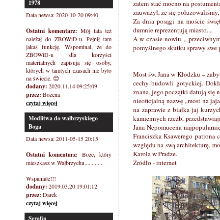
1978
zatem stać mocno na postument
zauważył, że się poluzowaliśmy, 
Data newsa: 2020-10-20 09:40
Za dnia posągi na moście święt
dumnie reprezentują miasto....
Ostatni komentarz:
Mój tata też
A w czasie nowiu „ przeciwnym 
należał do ZBOWiD-u. Pełnił tam
jakaś funkcję. Wspominal, że do
pomyślnego skutku sprawy swe pr
ZBOWiD-u dla korzyści
materialnych zapisują się osoby,
których w tamtych czasach nie było
Most św. Jana w Kłodzku – zab
na świecie. 😊
cechy budowli gotyckiej. Dok
dodany:
2020.11.14 09:25:09
znana, jego początki datują się 
przez:
Bozena
nieoficjalną nazwę „most na jaj
czytaj więcej
na zaprawie z białka jaj kurzyc
Modlitwa do wałbrzyskiego
kamiennych rzeźb, przedstawiaj
Boga
Jana Nepomucena najpopularniej
Franciszka Ksawerego patrona c
Data newsa: 2011-05-15 20:15
względu na swą architekturę, m
Karola w Pradze.
Ostatni komentarz:
Boże, który
Źródło - internet
mieszkasz w Wałbrzychu.............
Wspaniałe!!!
dodany:
2019.03.20 19:01:12
przez:
Darek
czytaj więcej
Serafin