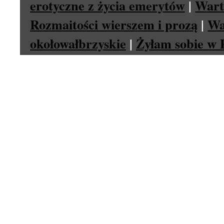
erotyczne z życia emerytów
|
Wart
Rozmaitości wierszem i prozą
|
Wa
okołowałbrzyskie
|
Żyłam sobie w P