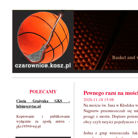
Basket and w
POLECAMY
Pewnego razu na moście
2020-11-18 15:08
Ciocia Grażynka GKS -
Na moście św. Jana w Kłodzku w
lubimyczytac.pl
.
Najpierw przemieszczali się m
posągi z mostu. Dopiero potem 
Kopiowanie i publikowanie
wyłącznie za zgodą autora -
obcy czyli turyści pojedynczo i 
gks1959@wp.pl
Jedna z grup wrzeszczała. Ja