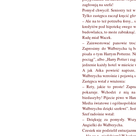
zagłosują na szefa!
Pomysł chwycił. Seniorzy też w
Tylko zastępca zaczął kręcić gło
– Ale na to też potrzeba forsy..
kredytów pod hipotekę swego wa
budowlańca, to może zabraknąć...
Radę miał Wacek.
– Zainwestować panowie troch
Zaprosimy do Wałbrzycha tą b
pisała o tym Harrym Potterze. N
pociąg”, albo „Harry Potter i za
jedzenie każdy hotel w mieście 
A jak Aśka powieść napisze,
Wałbrzycha wzrośnie i pojawią s
Zastępca wstał z wrażenia:
– Rety, jakie to proste! Zap
pokazuje. Wchodzi z nią na
biedaszyby! Pijecie piwo w Har
Media światowe i ogólnopolskie 
Wałbrzychu dzięki szefowi”. Je
Szef radośnie wstał:
– Dziękuję za pomysły. Wszys
Angielki do Wałbrzycha.
Czesiek nie podzielił entuzjazmu
– Ale co z „giedekiem? W końcu