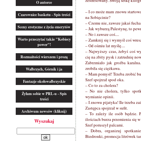
zestresowany. Swoją setkę kilog
O autorce
– I co może mam znowu startow
Czarownice basketu - Spis treści
na Sobięcinie?
– Czemu nie, zawsze jakaś fucha 
Sceny erotyczne z życia emerytów
– Jak wyburzą Palestynę, to pew
– No i zawsze coś....
Warto przeczytać także "Kobiecy
– Zamknij się i wymyśl coś wres
power"!
– Od ośmiu lat myślę....
– Najwyższy czas, żebyś coś wy
Rozmaitości wierszem i prozą
cię na zbity pysk i zatrudnię no
Zabrzmiało jak groźba karalna.
zrobiła się ciężkawa.
Wałbrzych, Górnik i ja
– Mam pomysł! Trzeba zrobić b
Szef spojrzał spod oka.
Fantazje okołowałbrzyskie
– Co to za cholera?
– No nie cholera, tylko spot
Żyłam sobie w PRL-u - Spis
wymianie opinii.
treści
– I znowu pijatyka! Ile trzeba z
Zastępca spojrzał w sufit.
Archiwum newsów (kliknij)
– To zależy ile osób będzie. 
ilościach burza przemienia się w
Wyszukaj
Szef poruszył palcami.
– Dobra, organizuj spotkani
Biedronki, promocja litrówek ta