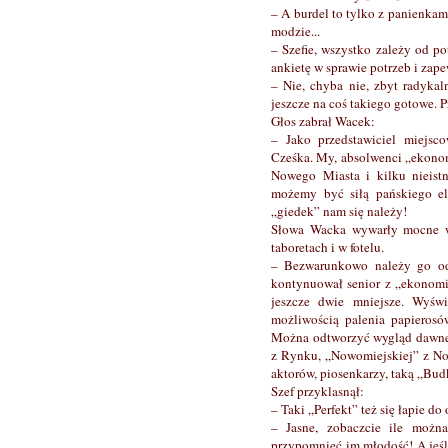
– A burdel to tylko z panienkam
modzie...
– Szefie, wszystko zależy od p
ankietę w sprawie potrzeb i zap
– Nie, chyba nie, zbyt radykal
jeszcze na coś takiego gotowe. P
Głos zabrał Wacek:
– Jako przedstawiciel miejsco
Cześka. My, absolwenci „ekonom
Nowego Miasta i kilku nieistn
możemy być siłą pańskiego ele
„giedek” nam się należy!
Słowa Wacka wywarły mocne wr
taboretach i w fotelu.
– Bezwarunkowo należy go odb
kontynuował senior z „ekonomik
jeszcze dwie mniejsze. Wyświ
możliwością palenia papieros
Można odtworzyć wygląd dawnej 
z Rynku, „Nowomiejskiej” z Now
aktorów, piosenkarzy, taką „Budk
Szef przyklasnął:
– Taki „Perfekt” też się łapie do
– Jasne, zobaczcie ile możn
przypomnieć im młodość! A jeśli 