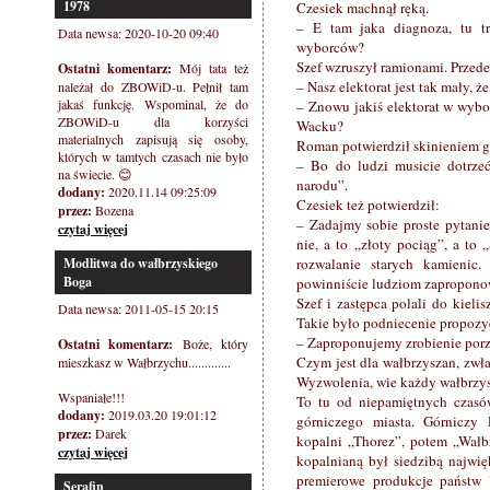
1978
Czesiek machnął ręką.
– E tam jaka diagnoza, tu tr
Data newsa: 2020-10-20 09:40
wyborców?
Szef wzruszył ramionami. Przede
Ostatni komentarz:
Mój tata też
– Nasz elektorat jest tak mały, ż
należał do ZBOWiD-u. Pełnił tam
jakaś funkcję. Wspominal, że do
– Znowu jakiś elektorat w wybor
ZBOWiD-u dla korzyści
Wacku?
materialnych zapisują się osoby,
Roman potwierdził skinieniem g
których w tamtych czasach nie było
– Bo do ludzi musicie dotrze
na świecie. 😊
narodu”.
dodany:
2020.11.14 09:25:09
Czesiek też potwierdził:
przez:
Bozena
– Zadajmy sobie proste pytanie
czytaj więcej
nie, a to „złoty pociąg”, a to 
Modlitwa do wałbrzyskiego
rozwalanie starych kamieni
Boga
powinniście ludziom zapropono
Szef i zastępca polali do kieli
Data newsa: 2011-05-15 20:15
Takie było podniecenie propozy
– Zaproponujemy zrobienie por
Ostatni komentarz:
Boże, który
Czym jest dla wałbrzyszan, zwła
mieszkasz w Wałbrzychu.............
Wyzwolenia, wie każdy wałbrzys
Wspaniałe!!!
To tu od niepamiętnych czasów
dodany:
2019.03.20 19:01:12
górniczego miasta. Górniczy 
przez:
Darek
kopalni „Thorez”, potem „Wałb
czytaj więcej
kopalnianą był siedzibą najwię
premierowe produkcje państw 
Serafin