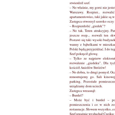
stwierdził szef.
– No właśnie, my gorsi nie jest
Warszawy. Rozpier... rozwal
apartamentowiec, taki jakie są 
Zastępca otworzył szeroko oczy i
– Rozpierdolić „giedek”?
– No tak. Teren atrakcyjny. Par
jeszcze rozp... rozwali ten s
Postawi się taki wysoki budynek,
wanny z bąbelkami w mieszkani
Polski będą przyjeżdżać. I do teg
Szef pokręcił głową:
– Tylko ze najpierw elektorat
rozwalenie „giedeku”. Dla tyc
kościół Aniołów Stróżów!
– No dobra, to drugi pomysł. O
remontujemy go. Sali kinow
parking. Pozostałe pomieszc
urządzamy dom uciech.
Zastępca wrzasnął:
– Burdel?
– Może być i burdel – pot
pomieszczenia i co w nich zor
restauracje. Słowem wszystko, c
Szef uważnie wysłuchał Cześka: