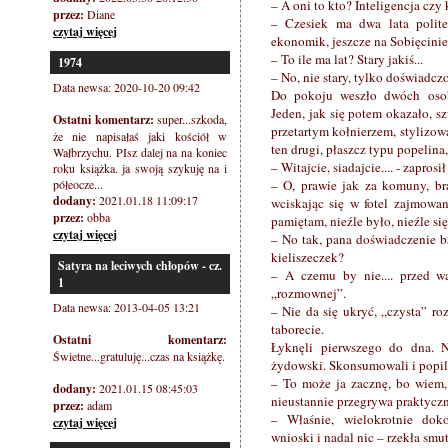
– A oni to kto? Inteligencja czy
przez:
Diane
– Czesiek ma dwa lata polite
czytaj więcej
ekonomik, jeszcze na Sobięcinie
– To ile ma lat? Stary jakiś...
1974
– No, nie stary, tylko doświadczo
Data newsa: 2020-10-20 09:42
Do pokoju weszło dwóch osob
Jeden, jak się potem okazało, s
Ostatni komentarz:
super...szkoda,
przetartym kołnierzem, stylizo
że nie napisałaś jaki kościół w
ten drugi, płaszcz typu popelina,
Wałbrzychu. PIsz dalej na na koniec
– Witajcie, siadajcie.... - zaprosił
roku książka. ja swoją szykuję na i
półeocze...
– O, prawie jak za komuny, br
dodany:
2021.01.18 11:09:17
wciskając się w fotel zajmowan
przez:
obba
pamiętam, nieźle było, nieźle się
czytaj więcej
– No tak, pana doświadczenie b
kieliszeczek?
Satyra na leciwych chłopów - cz.
– A czemu by nie.... przed 
1
„rozmownej”.
Data newsa: 2013-04-05 13:21
– Nie da się ukryć, „czysta” ro
taborecie.
Ostatni komentarz:
Łyknęli pierwszego do dna. N
Świetne...gratuluję...czas na książkę.
żydowski. Skonsumowali i popil
– To może ja zacznę, bo wiem, 
dodany:
2021.01.15 08:45:03
nieustannie przegrywa praktycz
przez:
adam
– Właśnie, wielokrotnie dok
czytaj więcej
wnioski i nadal nic – rzekła smu