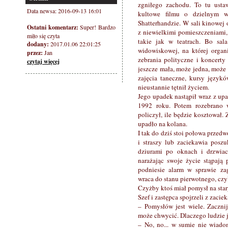
zgniłego zachodu. To tu ustaw
Data newsa: 2016-09-13 16:01
kultowe filmu o dzielnym 
Shatterhandzie. W sali kinowej
Ostatni komentarz:
Super! Bardzo
z niewielkimi pomieszczeniami,
miło się czyta
takie jak w teatrach. Bo sala
dodany:
2017.01.06 22:01:25
widowiskowej, na której orga
przez:
Jan
zebrania polityczne i koncerty
czytaj więcej
jeszcze mała, może jedna, może
zajęcia taneczne, kursy języ
nieustannie tętnił życiem.
Jego upadek nastąpił wraz z u
1992 roku. Potem rozebrano w
policzył, ile będzie kosztował. 
upadło na kolana.
I tak do dziś stoi połowa prze
i straszy lub zaciekawia posz
dziurami po oknach i drzwiac
narażając swoje życie stąpają
podniesie alarm w sprawie z
wraca do stanu pierwotnego, czyli
Czyżby ktoś miał pomysł na sta
Szef i zastępca spojrzeli z zac
– Pomysłów jest wiele. Zaczni
może chwycić. Dlaczego ludzie j
– No, no... w sumie nie wiadom