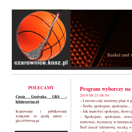
Basket and w
POLECAMY
Program wyborczy na
2019-08-21 08:54
Ciocia Grażynka GKS -
– I znowu cały misterny plan w 
lubimyczytac.pl
.
– Szefie, spokojnie, spokojnie....
– Jak mam być spokojny, skoro 
Kopiowanie i publikowanie
wyłącznie za zgodą autora -
– Spokojnie, spokojnie, zaw
gks1959@wp.pl
startować, wystarczy w interneci
Szef rzucił tekturową teczką 