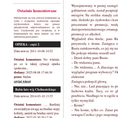
Wynajmowany w pustej szeregó
Ostatnio komentowane
gabinetem szefa, został posprzą
mózgów. Na stoliku stanęły czt
Publikowane na tym serwisie komentarze są
mln, śledziki po żydowsku i kaw
tylko i wyłącznie osobistymi opiniami
procentami w promocji, wodę
użytkowników. Serwis nie ponosi
jakiejkolwiek odpowiedzialności za ich
dużopowierzchniowego zwanego d
treść. Użytkownik jest świadomy, iż w
promocji co alkohol.
komentarzach nie może znaleźć się treść
zabroniona przez prawo.
Wygładził dwa fotele, pani Ba
przyniosła z domu. Zastępca o
OPIEKA - część 2
Basia zainkasowała, co jej się na
Data newsa: 2011-10-06 14:52
Do pokoju właśnie wszedł szef.
– Dzień dobry pani Basiu.
Ostatni komentarz:
No właśnie,
– Do widzenia panu.
po co w takiej sytuacji opieka
– Do widzenia.... A dlaczego m
społeczna...
wyglądać program wyborczy? Ona
dodany:
2025.08.08 17:46:30
elektorat.
przez:
Stefan
czytaj więcej
Zastępca pokręcił głową.
– Nie, nie... Lud pracujący to pr
Babie lato w/g Chełmońskiego
fachowa kadra. Tacy, co to g
przebicia. Niedługo to w ogóle 
Data newsa: 2014-03-18 13:35
tylko wymyślał.
Ostatni komentarz:
…. Bardziej
– Komu?
zwróciłabym uwagę na brudne stopy
– Nie komu, tylko co. Zaraz pr
kobiety, aniżeli na brudna sierść psa.
szwagra Cześka i jego znajomeg
dodany:
2022.03.30 20:12:36