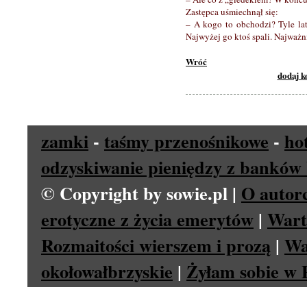
Zastępca uśmiechnął się:
– A kogo to obchodzi? Tyle lat 
Najwyżej go ktoś spali. Najważn
Wróć
dodaj 
zamki
-
taśmy przenośnikowe
-
ho
odzyskiwanie pieniędzy z banków 
© Copyright by sowie.pl |
O autor
erotyczne z życia emerytów
|
Wart
Rozmaitości wierszem i prozą
|
Wa
okołowałbrzyskie
|
Żyłam sobie w P