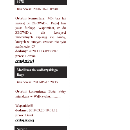
1978
Data newsa: 2020-10-20 09:40
Ostatni komentarz:
Mój tata też
należał do ZBOWiD-u. Pełnił tam
jakaś funkcję. Wspominal, że do
ZBOWiD-u dla korzyści
materialnych zapisują się osoby,
których w tamtych czasach nie było
na świecie. 😊
dodany:
2020.11.14 09:25:09
przez:
Bozena
czytaj więcej
Modlitwa do wałbrzyskiego
Boga
Data newsa: 2011-05-15 20:15
Ostatni komentarz:
Boże, który
mieszkasz w Wałbrzychu.............
Wspaniałe!!!
dodany:
2019.03.20 19:01:12
przez:
Darek
czytaj więcej
Serafin