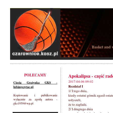
Basket and w
POLECAMY
Apokalipsa - część 
2017-04-06 09:02
Ciocia Grażynka GKS -
Rozdział I
lubimyczytac.pl
.
1/ I tego dnia,
Kopiowanie i publikowanie
kiedy ostatni górnik zgasił osta
wyłącznie za zgodą autora -
usłyszeli,
gks1959@wp.pl
że to zagłada.
2/ I drugiego dnia