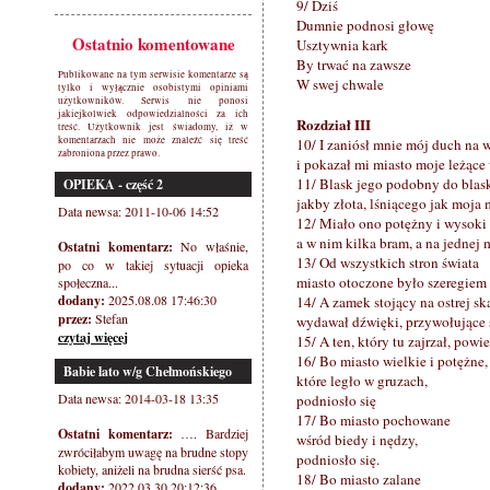
9/ Dziś
Dumnie podnosi głowę
Ostatnio komentowane
Usztywnia kark
By trwać na zawsze
Publikowane na tym serwisie komentarze są
W swej chwale
tylko i wyłącznie osobistymi opiniami
użytkowników. Serwis nie ponosi
jakiejkolwiek odpowiedzialności za ich
Rozdział III
treść. Użytkownik jest świadomy, iż w
komentarzach nie może znaleźć się treść
10/ I zaniósł mnie mój duch na w
zabroniona przez prawo.
i pokazał mi miasto moje leżące 
11/ Blask jego podobny do blas
OPIEKA - część 2
jakby złota, lśniącego jak moja 
Data newsa: 2011-10-06 14:52
12/ Miało ono potężny i wysoki
a w nim kilka bram, a na jednej 
Ostatni komentarz:
No właśnie,
13/ Od wszystkich stron świata
po co w takiej sytuacji opieka
miasto otoczone było szeregiem 
społeczna...
dodany:
2025.08.08 17:46:30
14/ A zamek stojący na ostrej sk
przez:
Stefan
wydawał dźwięki, przywołujące 
czytaj więcej
15/ A ten, który tu zajrzał, powi
16/ Bo miasto wielkie i potężne,
Babie lato w/g Chełmońskiego
które legło w gruzach,
Data newsa: 2014-03-18 13:35
podniosło się
17/ Bo miasto pochowane
Ostatni komentarz:
…. Bardziej
wśród biedy i nędzy,
zwróciłabym uwagę na brudne stopy
podniosło się.
kobiety, aniżeli na brudna sierść psa.
18/ Bo miasto zalane
dodany:
2022.03.30 20:12:36