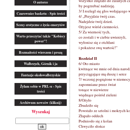
wszystko zdążało do zalanych cz
O autorce
by pogrzebać nadzieję.
3/ I rozległ się głos wołającego
Czarownice basketu - Spis treści
4/ „Przyjdzie twój czas.
Nadejdzie twój dzień.
Sceny erotyczne z życia emerytów
Ożyjesz wśród ciemności.
5/ Za wierność tych,
Warto przeczytać także "Kobiecy
co zostali i w ciebie uwierzyli,
power"!
wyłonisz się z otchłani
i pokażesz swą wartość!”
Rozmaitości wierszem i prozą
Rozdział II
6/ Oto miasto
Wałbrzych, Górnik i ja
kwitnące we mnie od dnia narod
przyciągające mą duszę i serce
Fantazje okołowałbrzyskie
7/ wczoraj pogrążone w niemoc
zapomniane przez świat
Żyłam sobie w PRL-u - Spis
tonące w niewierze
treści
więdnące pośród zieleni
8/Ożyło
Archiwum newsów (kliknij)
Zbudziło się
Powstało ze sztolni i mokrych k
Wyszukaj
Złapało oddech
Podniosło się z kolan
Chwyciło słońce