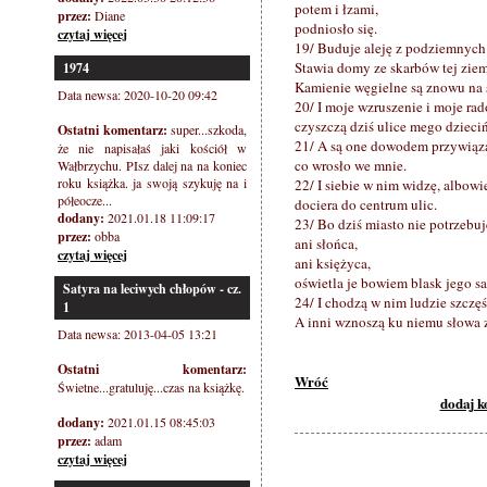
potem i łzami,
przez:
Diane
podniosło się.
czytaj więcej
19/ Buduje aleję z podziemnych 
Stawia domy ze skarbów tej ziem
1974
Kamienie węgielne są znowu na 
Data newsa: 2020-10-20 09:42
20/ I moje wzruszenie i moje rad
czyszczą dziś ulice mego dzieci
Ostatni komentarz:
super...szkoda,
21/ A są one dowodem przywiąza
że nie napisałaś jaki kościół w
co wrosło we mnie.
Wałbrzychu. PIsz dalej na na koniec
roku książka. ja swoją szykuję na i
22/ I siebie w nim widzę, albow
półeocze...
dociera do centrum ulic.
dodany:
2021.01.18 11:09:17
23/ Bo dziś miasto nie potrzebuj
przez:
obba
ani słońca,
czytaj więcej
ani księżyca,
oświetla je bowiem blask jego s
Satyra na leciwych chłopów - cz.
24/ I chodzą w nim ludzie szczęś
1
A inni wznoszą ku niemu słowa 
Data newsa: 2013-04-05 13:21
Ostatni komentarz:
Wróć
Świetne...gratuluję...czas na książkę.
dodaj 
dodany:
2021.01.15 08:45:03
przez:
adam
czytaj więcej