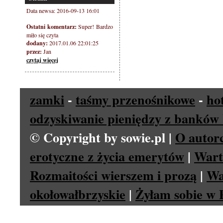
Data newsa: 2016-09-13 16:01
Ostatni komentarz:
Super! Bardzo
miło się czyta
dodany:
2017.01.06 22:01:25
przez:
Jan
czytaj więcej
zamki
-
taśmy przenośnikowe
-
ho
odzyskiwanie pieniędzy z banków 
© Copyright by sowie.pl |
O autor
erotyczne z życia emerytów
|
Wart
Rozmaitości wierszem i prozą
|
Wa
okołowałbrzyskie
|
Żyłam sobie w P