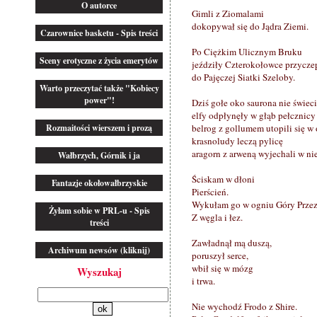
O autorce
Gimli z Ziomalami
dokopywał się do Jądra Ziemi.
Czarownice basketu - Spis treści
Po Ciężkim Ulicznym Bruku
Sceny erotyczne z życia emerytów
jeździły Czterokołowce przycze
do Pajęczej Siatki Szeloby.
Warto przeczytać także "Kobiecy
power"!
Dziś gołe oko saurona nie świe
elfy odpłynęły w głąb pełcznicy
Rozmaitości wierszem i prozą
belrog z gollumem utopili się w
krasnoludy leczą pylicę
aragorn z arweną wyjechali w ni
Wałbrzych, Górnik i ja
Ściskam w dłoni
Fantazje okołowałbrzyskie
Pierścień.
Wykułam go w ogniu Góry Prze
Żyłam sobie w PRL-u - Spis
Z węgla i łez.
treści
Zawładnął mą duszą,
Archiwum newsów (kliknij)
poruszył serce,
wbił się w mózg
Wyszukaj
i trwa.
Nie wychodź Frodo z Shire.