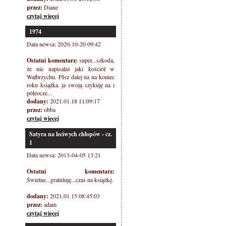
przez:
Diane
czytaj więcej
1974
Data newsa: 2020-10-20 09:42
Ostatni komentarz:
super...szkoda,
że nie napisałaś jaki kościół w
Wałbrzychu. PIsz dalej na na koniec
roku książka. ja swoją szykuję na i
półeocze...
dodany:
2021.01.18 11:09:17
przez:
obba
czytaj więcej
Satyra na leciwych chłopów - cz.
1
Data newsa: 2013-04-05 13:21
Ostatni komentarz:
Świetne...gratuluję...czas na książkę.
dodany:
2021.01.15 08:45:03
przez:
adam
czytaj więcej