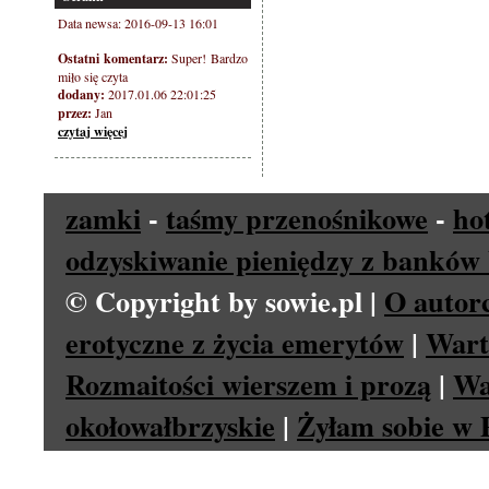
Data newsa: 2016-09-13 16:01
Ostatni komentarz:
Super! Bardzo
miło się czyta
dodany:
2017.01.06 22:01:25
przez:
Jan
czytaj więcej
zamki
-
taśmy przenośnikowe
-
ho
odzyskiwanie pieniędzy z banków 
© Copyright by sowie.pl |
O autor
erotyczne z życia emerytów
|
Wart
Rozmaitości wierszem i prozą
|
Wa
okołowałbrzyskie
|
Żyłam sobie w P