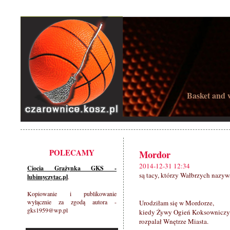
Basket and w
POLECAMY
Mordor
2014-12-31 12:34
Ciocia Grażynka GKS -
są tacy, którzy Wałbrzych nazy
lubimyczytac.pl
.
Kopiowanie i publikowanie
wyłącznie za zgodą autora -
Urodziłam się w Mordorze,
gks1959@wp.pl
kiedy Żywy Ogień Koksowniczy
rozpalał Wnętrze Miasta.