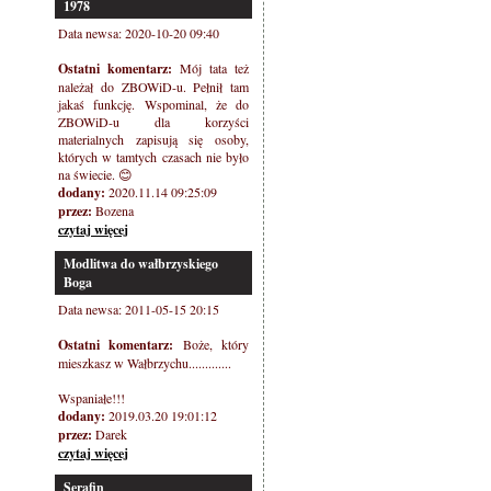
1978
Data newsa: 2020-10-20 09:40
Ostatni komentarz:
Mój tata też
należał do ZBOWiD-u. Pełnił tam
jakaś funkcję. Wspominal, że do
ZBOWiD-u dla korzyści
materialnych zapisują się osoby,
których w tamtych czasach nie było
na świecie. 😊
dodany:
2020.11.14 09:25:09
przez:
Bozena
czytaj więcej
Modlitwa do wałbrzyskiego
Boga
Data newsa: 2011-05-15 20:15
Ostatni komentarz:
Boże, który
mieszkasz w Wałbrzychu.............
Wspaniałe!!!
dodany:
2019.03.20 19:01:12
przez:
Darek
czytaj więcej
Serafin