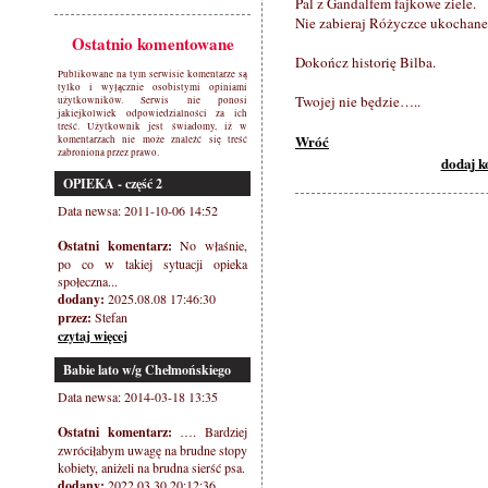
Pal z Gandalfem fajkowe ziele.
Nie zabieraj Różyczce ukochan
Ostatnio komentowane
Dokończ historię Bilba.
Publikowane na tym serwisie komentarze są
tylko i wyłącznie osobistymi opiniami
Twojej nie będzie…..
użytkowników. Serwis nie ponosi
jakiejkolwiek odpowiedzialności za ich
treść. Użytkownik jest świadomy, iż w
Wróć
komentarzach nie może znaleźć się treść
zabroniona przez prawo.
dodaj 
OPIEKA - część 2
Data newsa: 2011-10-06 14:52
Ostatni komentarz:
No właśnie,
po co w takiej sytuacji opieka
społeczna...
dodany:
2025.08.08 17:46:30
przez:
Stefan
czytaj więcej
Babie lato w/g Chełmońskiego
Data newsa: 2014-03-18 13:35
Ostatni komentarz:
…. Bardziej
zwróciłabym uwagę na brudne stopy
kobiety, aniżeli na brudna sierść psa.
dodany:
2022.03.30 20:12:36