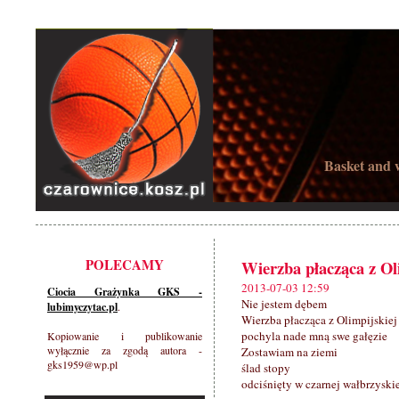
Basket and w
POLECAMY
Wierzba płacząca z Ol
2013-07-03 12:59
Ciocia Grażynka GKS -
Nie jestem dębem
lubimyczytac.pl
.
Wierzba płacząca z Olimpijskiej
pochyla nade mną swe gałęzie
Kopiowanie i publikowanie
wyłącznie za zgodą autora -
Zostawiam na ziemi
gks1959@wp.pl
ślad stopy
odciśnięty w czarnej wałbrzyskie