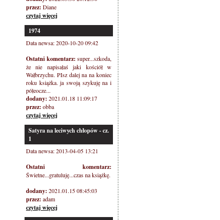
przez:
Diane
czytaj więcej
1974
Data newsa: 2020-10-20 09:42
Ostatni komentarz:
super...szkoda,
że nie napisałaś jaki kościół w
Wałbrzychu. PIsz dalej na na koniec
roku książka. ja swoją szykuję na i
półeocze...
dodany:
2021.01.18 11:09:17
przez:
obba
czytaj więcej
Satyra na leciwych chłopów - cz.
1
Data newsa: 2013-04-05 13:21
Ostatni komentarz:
Świetne...gratuluję...czas na książkę.
dodany:
2021.01.15 08:45:03
przez:
adam
czytaj więcej