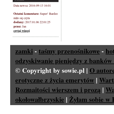
Data newsa: 2016-09-13 16:01
Ostatni komentarz:
Super! Bardzo
miło się czyta
dodany:
2017.01.06 22:01:25
przez:
Jan
czytaj więcej
zamki
-
taśmy przenośnikowe
-
ho
odzyskiwanie pieniędzy z banków 
© Copyright by sowie.pl |
O autor
erotyczne z życia emerytów
|
Wart
Rozmaitości wierszem i prozą
|
Wa
okołowałbrzyskie
|
Żyłam sobie w P