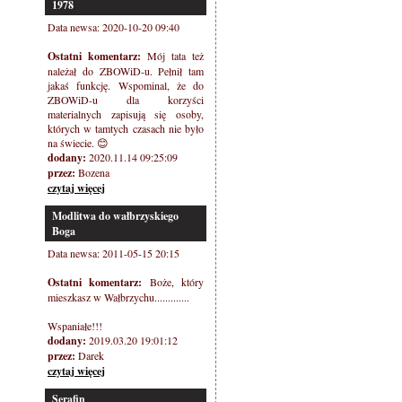
1978
Data newsa: 2020-10-20 09:40
Ostatni komentarz:
Mój tata też
należał do ZBOWiD-u. Pełnił tam
jakaś funkcję. Wspominal, że do
ZBOWiD-u dla korzyści
materialnych zapisują się osoby,
których w tamtych czasach nie było
na świecie. 😊
dodany:
2020.11.14 09:25:09
przez:
Bozena
czytaj więcej
Modlitwa do wałbrzyskiego
Boga
Data newsa: 2011-05-15 20:15
Ostatni komentarz:
Boże, który
mieszkasz w Wałbrzychu.............
Wspaniałe!!!
dodany:
2019.03.20 19:01:12
przez:
Darek
czytaj więcej
Serafin