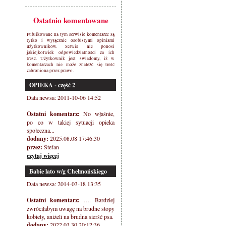
Ostatnio komentowane
Publikowane na tym serwisie komentarze są
tylko i wyłącznie osobistymi opiniami
użytkowników. Serwis nie ponosi
jakiejkolwiek odpowiedzialności za ich
treść. Użytkownik jest świadomy, iż w
komentarzach nie może znaleźć się treść
zabroniona przez prawo.
OPIEKA - część 2
Data newsa: 2011-10-06 14:52
Ostatni komentarz:
No właśnie,
po co w takiej sytuacji opieka
społeczna...
dodany:
2025.08.08 17:46:30
przez:
Stefan
czytaj więcej
Babie lato w/g Chełmońskiego
Data newsa: 2014-03-18 13:35
Ostatni komentarz:
…. Bardziej
zwróciłabym uwagę na brudne stopy
kobiety, aniżeli na brudna sierść psa.
dodany:
2022.03.30 20:12:36