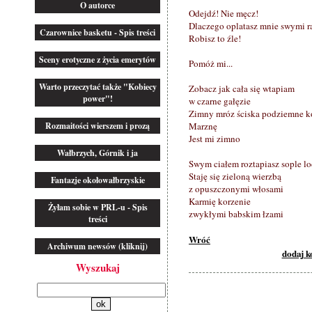
O autorce
Odejdź! Nie męcz!
Dlaczego oplatasz mnie swymi 
Czarownice basketu - Spis treści
Robisz to źle!
Sceny erotyczne z życia emerytów
Pomóż mi...
Warto przeczytać także "Kobiecy
Zobacz jak cała się wtapiam
power"!
w czarne gałęzie
Zimny mróz ściska podziemne k
Rozmaitości wierszem i prozą
Marznę
Jest mi zimno
Wałbrzych, Górnik i ja
Swym ciałem roztapiasz sople l
Staję się zieloną wierzbą
Fantazje okołowałbrzyskie
z opuszczonymi włosami
Karmię korzenie
Żyłam sobie w PRL-u - Spis
zwykłymi babskim łzami
treści
Wróć
Archiwum newsów (kliknij)
dodaj 
Wyszukaj