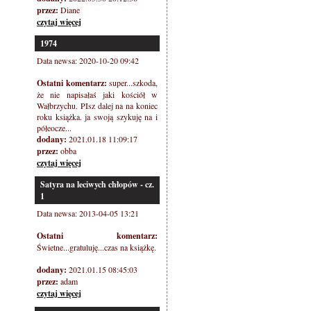
przez:
Diane
czytaj więcej
1974
Data newsa: 2020-10-20 09:42
Ostatni komentarz:
super...szkoda,
że nie napisałaś jaki kościół w
Wałbrzychu. PIsz dalej na na koniec
roku książka. ja swoją szykuję na i
półeocze...
dodany:
2021.01.18 11:09:17
przez:
obba
czytaj więcej
Satyra na leciwych chłopów - cz.
1
Data newsa: 2013-04-05 13:21
Ostatni komentarz:
Świetne...gratuluję...czas na książkę.
dodany:
2021.01.15 08:45:03
przez:
adam
czytaj więcej