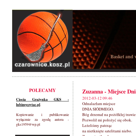
Basket and w
POLECAMY
Zuzanna - Miejsce Dn
2012-03-12 09:46
Ciocia Grażynka GKS -
Odnalazłam miejsce
lubimyczytac.pl
.
DNIA SIÓDMEGO.
Bóg drzemał na pożółkłej trawie
Kopiowanie i publikowanie
wyłącznie za zgodą autora -
Pozwolił mi położyć się obok.
gks1959@wp.pl
Leżeliśmy patrząc
na nietknięte satelitami niebo.