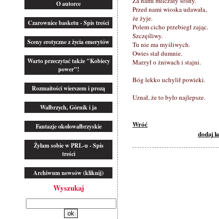
Za nami milczały sosny.
O autorce
Przed nami wioska udawała,
że żyje.
Czarownice basketu - Spis treści
Polem cicho przebiegł zając.
Szczęśliwy.
Sceny erotyczne z życia emerytów
Tu nie ma myśliwych.
Owies stał dumnie.
Warto przeczytać także "Kobiecy
Marzył o żniwach i stajni.
power"!
Bóg lekko uchylił powieki.
Rozmaitości wierszem i prozą
Uznał, że to było najlepsze.
Wałbrzych, Górnik i ja
Wróć
Fantazje okołowałbrzyskie
dodaj 
Żyłam sobie w PRL-u - Spis
treści
Archiwum newsów (kliknij)
Wyszukaj