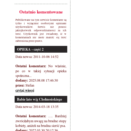
Ostatnio komentowane
Publikowane na tym serwisie komentarze są
tylko i wyłącznie osobistymi opiniami
użytkowników. Serwis nie ponosi
jakiejkolwiek odpowiedzialności za ich
treść. Użytkownik jest świadomy, iż w
komentarzach nie może znaleźć się treść
zabroniona przez prawo.
OPIEKA - część 2
Data newsa: 2011-10-06 14:52
Ostatni komentarz:
No właśnie,
po co w takiej sytuacji opieka
społeczna...
dodany:
2025.08.08 17:46:30
przez:
Stefan
czytaj więcej
Babie lato w/g Chełmońskiego
Data newsa: 2014-03-18 13:35
Ostatni komentarz:
…. Bardziej
zwróciłabym uwagę na brudne stopy
kobiety, aniżeli na brudna sierść psa.
dodany:
2022.03.30 20:12:36