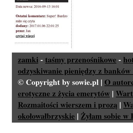
Data newsa: 2016-09-13 16:01
Ostatni komentarz:
Super! Bardzo
miło się czyta
dodany:
2017.01.06 22:01:25
przez:
Jan
czytaj więcej
zamki
-
taśmy przenośnikowe
-
ho
odzyskiwanie pieniędzy z banków 
© Copyright by sowie.pl |
O autor
erotyczne z życia emerytów
|
Wart
Rozmaitości wierszem i prozą
|
Wa
okołowałbrzyskie
|
Żyłam sobie w P