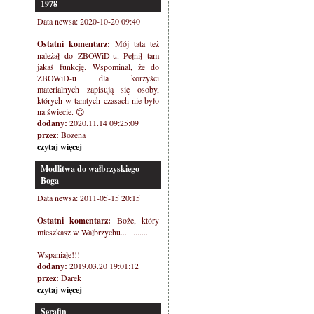
1978
Data newsa: 2020-10-20 09:40
Ostatni komentarz:
Mój tata też
należał do ZBOWiD-u. Pełnił tam
jakaś funkcję. Wspominal, że do
ZBOWiD-u dla korzyści
materialnych zapisują się osoby,
których w tamtych czasach nie było
na świecie. 😊
dodany:
2020.11.14 09:25:09
przez:
Bozena
czytaj więcej
Modlitwa do wałbrzyskiego
Boga
Data newsa: 2011-05-15 20:15
Ostatni komentarz:
Boże, który
mieszkasz w Wałbrzychu.............
Wspaniałe!!!
dodany:
2019.03.20 19:01:12
przez:
Darek
czytaj więcej
Serafin