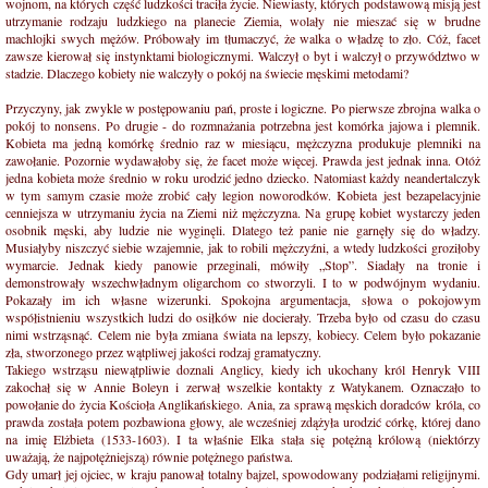
wojnom, na których część ludzkości traciła życie. Niewiasty, których podstawową misją jest
utrzymanie rodzaju ludzkiego na planecie Ziemia, wolały nie mieszać się w brudne
machlojki swych mężów. Próbowały im tłumaczyć, że walka o władzę to zło. Cóż, facet
zawsze kierował się instynktami biologicznymi. Walczył o byt i walczył o przywództwo w
stadzie. Dlaczego kobiety nie walczyły o pokój na świecie męskimi metodami?
Przyczyny, jak zwykle w postępowaniu pań, proste i logiczne. Po pierwsze zbrojna walka o
pokój to nonsens. Po drugie - do rozmnażania potrzebna jest komórka jajowa i plemnik.
Kobieta ma jedną komórkę średnio raz w miesiącu, mężczyzna produkuje plemniki na
zawołanie. Pozornie wydawałoby się, że facet może więcej. Prawda jest jednak inna. Otóż
jedna kobieta może średnio w roku urodzić jedno dziecko. Natomiast każdy neandertalczyk
w tym samym czasie może zrobić cały legion noworodków. Kobieta jest bezapelacyjnie
cenniejsza w utrzymaniu życia na Ziemi niż mężczyzna. Na grupę kobiet wystarczy jeden
osobnik męski, aby ludzie nie wyginęli. Dlatego też panie nie garnęły się do władzy.
Musiałyby niszczyć siebie wzajemnie, jak to robili mężczyźni, a wtedy ludzkości groziłoby
wymarcie. Jednak kiedy panowie przeginali, mówiły „Stop”. Siadały na tronie i
demonstrowały wszechwładnym oligarchom co stworzyli. I to w podwójnym wydaniu.
Pokazały im ich własne wizerunki. Spokojna argumentacja, słowa o pokojowym
współistnieniu wszystkich ludzi do osiłków nie docierały. Trzeba było od czasu do czasu
nimi wstrząsnąć. Celem nie była zmiana świata na lepszy, kobiecy. Celem było pokazanie
zła, stworzonego przez wątpliwej jakości rodzaj gramatyczny.
Takiego wstrząsu niewątpliwie doznali Anglicy, kiedy ich ukochany król Henryk VIII
zakochał się w Annie Boleyn i zerwał wszelkie kontakty z Watykanem. Oznaczało to
powołanie do życia Kościoła Anglikańskiego. Ania, za sprawą męskich doradców króla, co
prawda została potem pozbawiona głowy, ale wcześniej zdążyła urodzić córkę, której dano
na imię Elżbieta (1533-1603). I ta właśnie Elka stała się potężną królową (niektórzy
uważają, że najpotężniejszą) równie potężnego państwa.
Gdy umarł jej ojciec, w kraju panował totalny bajzel, spowodowany podziałami religijnymi.