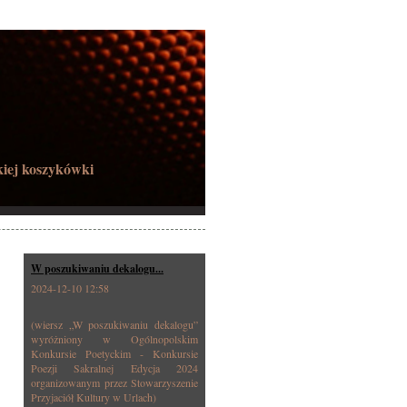
kiej koszykówki
W poszukiwaniu dekalogu...
2024-12-10 12:58
(wiersz „W poszukiwaniu dekalogu”
wyróżniony w Ogólnopolskim
Konkursie Poetyckim - Konkursie
Poezji Sakralnej Edycja 2024
organizowanym przez Stowarzyszenie
Przyjaciół Kultury w Urlach)