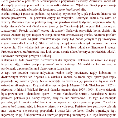
się za gwałcone w przeszłości, teraźniejszości i przyszłości niewiasty. Zmuszanie kobiet siłą
do współżycia było przez setki lat na porządku dziennym. Władczyni Rosji poprzez swoją
działalność pragnęła uświadomić facetom co znaczy brać kogoś siłą.
Biedni bojarzy i pozostali poddani Jej Carskiej Wysokości byli, jak pokazuje historia, tak
mocno przestraszeni, że pozwalali carycy na wszystko. Katarzyna zabrała się ostro do
władzy. Doprowadziła do perfekcji rosyjskie państwo absolutystyczne, wspierała szlachtę,
tępiła mieszkańców wsi. (Widocznie słowo „chłop” traktowała jako wyraz bliskoznaczny do
„mężczyzna”. Pojęcia „rolnik” jeszcze nie znano.) Nadawała przywileje komu chciała i ile
chciała. Za mało jej było miejsca w Rosji, no to zainteresowała się Polską. Na tronie polskim
osadziła Stanisława Augusta Poniatowskiego, który był ponoć jednym z jej faworytów
(fajna nazwa dla kochanka). Staś z radością przyjął nowe obowiązki wyznaczone przez
władczynię. Siły witalne już go opuszczały i w Polsce oddał się literaturze i sztuce.
Próbował nawet zreformować nasz kraj, co mu się nie udało, bo caryca powiedziała „dość”.
Ponownie mężczyzna przegrał z kobietą.
Katarzyna II była poważnym ostrzeżeniem dla mężczyzn. Pokazała, że nawet nie mając
fizycznej siły, można podporządkować sobie każdego. Muskulatura to drobiazg w
porównaniu z przemyślanym i planowanym działaniem.
Z tego też powodu męskie indywidua rzadko kiedy powierzały rządy kobietom. W
dwudziestym wieku ich fizyczna siła osłabła i kobieta na tronie czyli sprawująca rządy
pojawiała się coraz częściej. Nadal wysyłała ostrzeżenia i jej panowanie było o wiele
ostrzejsze niż mężczyzn. Rządami silnej ręki wsławiła Magaret Hilda Thatcher (ur. 1925) –
pierwsza w historii Wielkiej Brytanii damska premier (lata 1979-1990). Z wykształcenia
była prawnikiem i chemikiem (patrz – Maria Skłodowska-Curie!). Zasiadając w fotelu
premiera pokazała jak należy rządzić, żeby się nie przemęczać. Do tego nie tworzyła
pozorów, jak to zwykli robić faceci. A tak naprawdę dała im pole do popisu. Chcieliście
zawsze być najmądrzejsi, to bierzcie interes w swoje ręce. Państwo jako państwo wcale nie
musi zajmować się całością gospodarki i wszystkim po kolei. Trzeba ograniczyć jego
ingerencję w jej funkcjonowanie i rozwijać prywatną inicjatywę. Do tego bezwzględnie