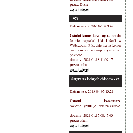
przez:
Diane
czytaj więcej
1974
Data newsa: 2020-10-20 09:42
Ostatni komentarz:
super...szkoda,
że nie napisałaś jaki kościół w
Wałbrzychu. PIsz dalej na na koniec
roku książka. ja swoją szykuję na i
półeocze...
dodany:
2021.01.18 11:09:17
przez:
obba
czytaj więcej
Satyra na leciwych chłopów - cz.
1
Data newsa: 2013-04-05 13:21
Ostatni komentarz:
Świetne...gratuluję...czas na książkę.
dodany:
2021.01.15 08:45:03
przez:
adam
czytaj więcej