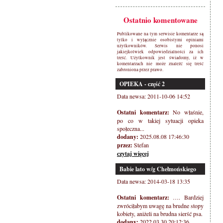
Ostatnio komentowane
Publikowane na tym serwisie komentarze są
tylko i wyłącznie osobistymi opiniami
użytkowników. Serwis nie ponosi
jakiejkolwiek odpowiedzialności za ich
treść. Użytkownik jest świadomy, iż w
komentarzach nie może znaleźć się treść
zabroniona przez prawo.
OPIEKA - część 2
Data newsa: 2011-10-06 14:52
Ostatni komentarz:
No właśnie,
po co w takiej sytuacji opieka
społeczna...
dodany:
2025.08.08 17:46:30
przez:
Stefan
czytaj więcej
Babie lato w/g Chełmońskiego
Data newsa: 2014-03-18 13:35
Ostatni komentarz:
…. Bardziej
zwróciłabym uwagę na brudne stopy
kobiety, aniżeli na brudna sierść psa.
dodany:
2022.03.30 20:12:36