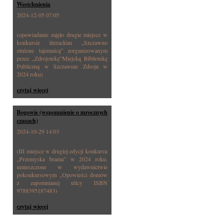
Westchnienia
2024-12-05 07:05
(opowiadanie zajęło drugie miejsce w
konkursie literackim „Szczawno
otulone tajemnicą” zorganizowanym
przez „Zdrojotekę”Miejską Bibliotekę
Publiczną w Szczawnie Zdroju w
2024 roku)
czytaj więcej
Bogowie (wspomnienie o mrocznych
czasach)
2024-10-29 14:03
(III miejsce w drugiej edycji konkursu
„Przemyska brama” w 2024 roku,
umieszczone w wydawnictwie
pokonkursowym „Opowieści domów
z zapomnianej ulicy ISBN
9788395187483)
czytaj więcej