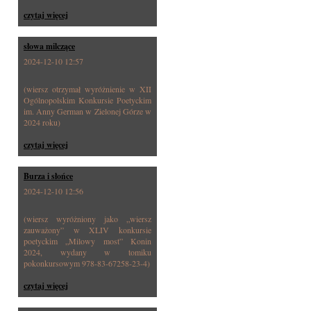
czytaj więcej
słowa milczące
2024-12-10 12:57
(wiersz otrzymał wyróżnienie w XII
Ogólnopolskim Konkursie Poetyckim
im. Anny German w Zielonej Górze w
2024 roku)
czytaj więcej
Burza i słońce
2024-12-10 12:56
(wiersz wyróżniony jako „wiersz
zauważony” w XLIV konkursie
poetyckim „Milowy most” Konin
2024, wydany w tomiku
pokonkursowym 978-83-67258-23-4)
czytaj więcej