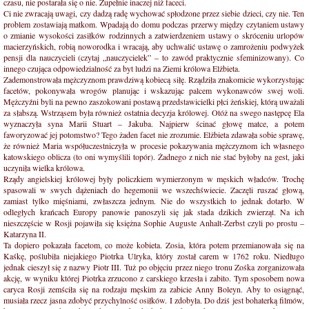
czasu, nie postarała się o nie. Zupełnie inaczej niż faceci.
Ci nie zwracają uwagi, czy dadzą radę wychować spłodzone przez siebie dzieci, czy nie. Ten
problem zostawiają matkom. Wpadają do domu podczas przerwy między czytaniem ustawy
o zmianie wysokości zasiłków rodzinnych a zatwierdzeniem ustawy o skróceniu urlopów
macierzyńskich, robią noworodka i wracają, aby uchwalić ustawę o zamrożeniu podwyżek
pensji dla nauczycieli (czytaj „nauczycielek” – to zawód praktycznie sfeminizowany). Co
innego czująca odpowiedzialność za byt ludzi na Ziemi królowa Elżbieta.
Zademonstrowała mężczyznom prawdziwą kobiecą siłę. Rządziła znakomicie wykorzystując
facetów, pokonywała wrogów planując i wskazując palcem wykonawców swej woli.
Mężczyźni byli na pewno zaszokowani postawą przedstawicielki płci żeńskiej, którą uważali
za słabszą. Wstrząsem była również ostatnia decyzja królowej. Otóż na swego następcę Ela
wyznaczyła syna Marii Stuart – Jakuba. Najpierw ścinać głowę matce, a potem
faworyzować jej potomstwo? Tego żaden facet nie zrozumie. Elżbieta zdawała sobie sprawę,
że również Maria współuczestniczyła w procesie pokazywania mężczyznom ich własnego
katowskiego oblicza (to oni wymyślili topór). Żadnego z nich nie stać byłoby na gest, jaki
uczyniła wielka królowa.
Rządy angielskiej królowej były policzkiem wymierzonym w męskich władców. Trochę
spasowali w swych dążeniach do hegemonii we wszechświecie. Zaczęli ruszać głową,
zamiast tylko mięśniami, zwłaszcza jednym. Nie do wszystkich to jednak dotarło. W
odległych krańcach Europy panowie panoszyli się jak stada dzikich zwierząt. Na ich
nieszczęście w Rosji pojawiła się księżna Sophie Auguste Anhalt-Zerbst czyli po prostu –
Katarzyna II.
Ta dopiero pokazała facetom, co może kobieta. Zosia, która potem przemianowała się na
Kaśkę, poślubiła niejakiego Piotrka Ulryka, który został carem w 1762 roku. Niedługo
jednak cieszył się z nazwy Piotr III. Tuż po objęciu przez niego tronu Zośka zorganizowała
akcję, w wyniku której Piotrka zrzucono z carskiego krzesła i zabito. Tym sposobem nowa
caryca Rosji zemściła się na rodzaju męskim za zabicie Anny Boleyn. Aby to osiągnąć,
musiała rzecz jasna zdobyć przychylność osiłków. I zdobyła. Do dziś jest bohaterką filmów,