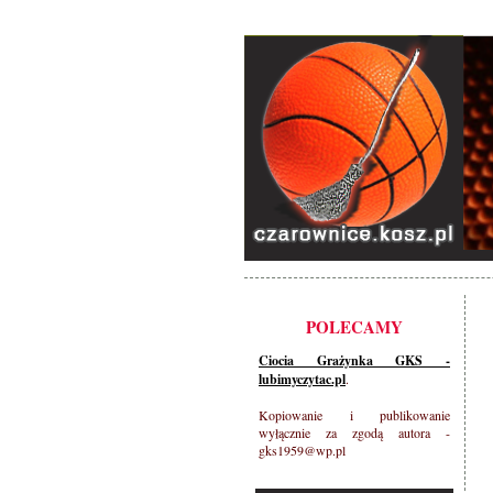
POLECAMY
Ciocia Grażynka GKS -
lubimyczytac.pl
.
Kopiowanie i publikowanie
wyłącznie za zgodą autora -
gks1959@wp.pl