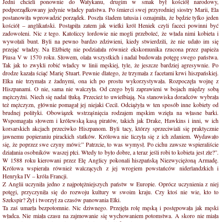
Jedni chcieli ponownie do Watykanu, drugim w smak był kościół narodowy,
podporządkowany jedynie władcy państwa. Po śmierci swej przyrodniej siostry Marii, Ela
postanowiła wprowadzić porządek. Poszła śladem tatusia i oznajmiła, że będzie tylko jeden
kościół – anglikański. Postąpiła zatem jak wielki król Heniek czyli faceci powinni być
zadowoleni. Nic z tego. Katoliccy lordowie nie mogli przeboleć, że włada nimi kobieta i
wywołali bunt. Byli na pewno bardzo zdziwieni, kiedy stwierdzili, że nie udało im się
przejąć władzy. Na Elżbietę nie podziałała również ekskomunika rzucona przez papieża
Piusa V w 1570 roku. Słowem, olała wszystkich i nadal budowała potęgę swego państwa.
Tak jak to zwykli robić władcy w linii męskiej, tyle, że jeszcze bardziej agresywnie. Po
drodze kazała ściąć Marię Stuart. Pewnie dlatego, że trzymała z facetami krwi hiszpańskiej.
Elka nie trzymała z żadnymi, ona ich po prostu wykorzystywała. Rozpoczęła wojnę z
Hiszpanami. O nie, sama nie walczyła. Od czego byli zaprawieni w bojach między sobą
mężczyźni. Niech się nadal tłuką. Przecież to uwielbiają. Na stanowiska doradców wybrała
też mężczyzn, głównie pomagał jej niejaki Cecil. Odciążyła w ten sposób inne kobiety od
brudnej polityki. Obowiązek wstrząśnięcia rodzajem męskim wzięła na własne barki.
Wspomagała słowem i królewską kasą piratów, takich jak Drake, Hawkins i inni, w ich
korsarskich akcjach przeciwko Hiszpanom. Byli tacy, którzy sprzeciwiali się praktycznie
jawnemu popieraniu pirackich statków. Królowa nie liczyła się z ich zdaniem. Wydawało
się, że poprzez swe czyny mówi:” Patrzcie, to was wymysł. Po cichu zawsze wspieraliście
działania osobników waszej płci. Wtedy to było dobre, a teraz jeśli robi to kobieta jest złe?”.
W 1588 roku kierowani przez Elę Anglicy pokonali hiszpańską Niezwyciężoną Armadę.
Królowa wspierała również walczących z jej wrogiem powstańców niderlandzkich i
Henryka IV – króla Francji.
Z Anglii uczyniła jedno z najpotężniejszych państw w Europie. Oprócz uczynienia z niej
potęgi, przyczyniła się do rozwoju kultury w swoim kraju. Czy ktoś nie wie, kto to
Szekspir? Żył i tworzył za czasów panowania Elki.
Ta zaś umarła bezpotomnie. Nic dziwnego. Przejęła rolę męską i postępowała jak męski
władca. Nie miała czasu na zajmowanie się wychowaniem potomstwa. A skoro nie miała