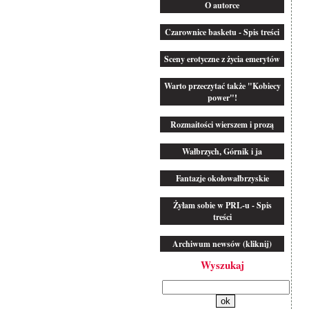
O autorce
Czarownice basketu - Spis treści
Sceny erotyczne z życia emerytów
Warto przeczytać także "Kobiecy
power"!
Rozmaitości wierszem i prozą
Wałbrzych, Górnik i ja
Fantazje okołowałbrzyskie
Żyłam sobie w PRL-u - Spis
treści
Archiwum newsów (kliknij)
Wyszukaj