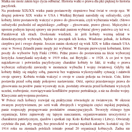
Matka nie może zatem tego życia odbierać. Historia walki o prawa dla płci pięknej to historia
pacyfistek.
Na przełomie XIX/XX wieku panie postanowiły stopniowo brać świat w swoje ręce. W
drugiej połowie XIX wieku w USA i Wielkiej Brytanii narodziły się sufrażystki, czyli
kobiety, które postanowiły walczyć o prawo do głosowania, czyli wybierania władz. (Słowo
sufrażystki pochodzi od angielskiego „suffrage – głosowanie, prawo głosu). Mężczyźni z
uporem godnym lepszej sprawy nie pozwalali paniom wybierać głowy państwa czy też wsi.
Paraliżował ich strach. Doskonale wiedzieli, że jeśli kobiety wezmą udział w
demokratycznych wyborach, będzie to początek ich końca. Wiadomo jednak, że kobieta
cierpliwa jest i swego dopnie. Jeszcze zanim skończył się wiek XIX w kilku stanach USA
oraz w Nowej Zelandii panie mogły już wybierać. W Europie pierwszymi kobietami, które
poszły do wyborów były Finki (1906). Pełne prawo do postawienia na liście wyborczej
krzyżyka Amerykanki uzyskały w 1919 roku, zaś Brytyjki – w 1928. A co jest w tym
najciekawsze i potwierdza pacyfistyczny charakter kobiety to fakt, iż walkę o prawa
wyborcze sufrażystki zawiesiły w momencie wybuchu I wojny światowej. Gdyby tak
kobiety tłukły się między sobą, panowie bez wątpienia wykorzystaliby sytuację i załatwili
swoje sprawy. Kobieta wolała walczyć o swoje w czasie pokoju na świecie. Cele, które
postawiła przed sobą miały pokojowe nastawienie. Otóż, oprócz przesławnego prawa do
głosowania na posłów panie wysuwały m.in. postulaty otwarcia przed kobietami wyższych
uczelni, rozbrojenie, rozwiązywanie konfliktów poprzez pertraktacje, a nie na drodze wojny.
Klasycznie antywojenna postawa.
W Polsce ruch kobiecy rozwijał się praktycznie równolegle ze światowym. W okresie
zwanym pozytywizmem, po serii walk zbrojnych i wyginięciu części męskiej populacji,
panie rozpoczęły propagowanie postulatów emancypacyjnych. Tworzyły różnego typu
organizacje, które zajmowały się tajnym nauczaniem, organizowaniem uroczystości o
charakterze patriotycznym, zjazdów i spotkań (np. Koło Kobiet Korony i Litwy). Otwierały
czytelnie dla pań, aby mogły, bez przeszkód w postaci męskich zakazów, kształcić się. Do
1914 roku na ziemiach polskich istniało ponad 20 organizacji kobiecych. Żadna nie