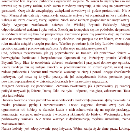
kontrolować tzw. wydatki publiczne i ograniczyć socjalne. W końcu to mężczyźni zawsze
uważali się za głowy rodzin, niech zatem te rodziny utrzymują, a nie liczą na państwowy
garnuszek. Oczywiście zarządzający związkami zawodowymi goście protestowali. Nic z
tego. Margaret nie dała się i ograniczyła znacznie wpływy tej organizacji na losy państwa.
Zabrała się też za oświatę, teatry, szpitale. Niech sobie radzą w gospodarce wolnorynkowej.
Kiedy Argentyna zaatakowała należące do Wielkiej Brytanii Falklandy, Maggi
odpowiedziała też atakiem i była wojna. Niektórym to zupełnie się nie podobało, ale premier
w spódnicy wcale się tym nie przejmowała. Kierowane przez nią państwo stało się bardzo
silne na arenie międzynarodowej. I o to jej chodziło. Nie przejęła się też faktem, że w 1990
roku musiała ustąpić z urzędu premiera. Wkrótce powołano ją do Izby Lordów, doceniając
sposób rządzenia i promowania państwa. A dlaczego musiała zrezygnować?
Cóż, pokazała mężczyznom, jak jej poprzedniczki na tronach, ich prawdziwe oblicze –
bezwzględne, bezlitosne i bezpardonowe. Opanowali się. Póżniejszy premier Wielkiej
Brytanii Tony Blair to uosobienie dobroci, serdeczności i przyjaciel domowego ogniska.
Kiedy urodziło mu się kolejne dziecko, w przeciwieństwie do innych ojców, okazał swą
radość publicznie i docenił trud małżonki włożony w ciążę i poród. Znając charakterek
mężczyzn, być może są to tylko pozory, ale już zdecydowanie bliższe postawie, jaką
powinien reprezentować w dzisiejszych czasach tzw. prawdziwy mężczyzna.
Margaret doczekała się pseudonimu. Zarówno zwolennicy, jak i przeciwnicy jej twardej
polityki nazywali ją Żelazną Damą. Taka też była – odporna, nieugięta, zahartowana. Taka
jaka jest kobieta.
Historia tworzona przez potomków neandertalczyka uodporniła pozornie słabą niewiastę na
męską próżność, pychę i zarozumialstwo. Dzięki ciągłemu dążeniu owej płci do
ograniczenia roli kobiety w świecie, każda z nich zahartowała się na męskie przekręty,
kombinacje, korupcje, malwersacje i wrodzoną skłonność do bijatyki. Wyciągnęła z tego
podstawowy wniosek. Nie warto walczyć z dyskryminacją męskimi metodami, trzeba
zastosować inne.
Natura kobiety jest zdecydowanie pacyfistyczna. Wojna zabija życie dane przez kobietę.