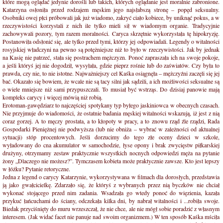
które mogą oglądać jedynie dorośli lub takich, których oglądanie jest moralnie zabronione.
Katarzyna osłoniła przed rodzajem męskim jego najsłabszą stronę – popęd seksualny.
Osobniki owej płci próbowali jak już wiadomo, zakryć ciało kobiece, by uniknąć pokus, a w
rzeczywistości korzystali z nich ile tylko mieli sił w wiadomym organie. Tradycyjnie
zachowywali pozory, tym razem moralności. Caryca skrzętnie wykorzystała tę hipokryzję.
Postanowiła odsłonić się, ale tylko przed tymi, którzy jej odpowiadali. Legendy o witalności
rosyjskiej władczyni na pewno są potężniejsze niż to było w rzeczywistości. Jak by jednak
na Kasię nie patrzeć, stała się postrachem mężczyzn. Ponoć zapraszała ich na swoje pokoje,
a jeśli któryś jej nie dogodził, wysyłała, gdzie pieprz rośnie lub do zaświatów. Czy była to
prawda, czy nie, to nie istotne. Najważniejszy cel Kaśka osiągnęła – mężczyźni zaczęli się jej
bać. Okazało się bowiem, że wcale nie są tacy silni jak sądzili, a ich możliwości seksualne są
o wiele mniejsze niż sami przypuszczali. To musiał być wstrząs. Do dzisiaj panowie mają
kompleks carycy i więcej mówią niż robią.
Erotoman-gawędziarz to najczęściej spotykany typ byłego jaskiniowca w obecnych czasach.
Nie przyjmuje do wiadomości, że ostatnie badania męskiej witalności wskazują, iż jest z nią
coraz gorzej. A to męczy prostata, a to kłopoty w pracy, a to znowu rząd źle rządzi, Rada
Gospodarki Pieniężnej nie podwyższa (lub nie obniża – wybrać w zależności od aktualnej
sytuacji) stóp procentowych. Jeśli dorzucimy do tego złe oceny dzieci w szkole,
wyładowany do cna akumulator w samochodzie, łyse opony i brak zwycięstw piłkarskiej
drużyny, otrzymamy zestaw praktycznie wszystkich nocnych odpowiedzi męża na pytanie
żony „Dlaczego nie możesz?”. Tymczasem kobieta może praktycznie zawsze. Kto jest lepszy
w łóżku? Pytanie retoryczne.
Jedna z legend o carycy Katarzynie, wykorzystywana w filmach dla dorosłych, przedstawia
ją jako gwałcicielkę. Zdarzało się, że któryś z wybranych przez nią byczków nie chciał
wykonać stojącego przed nim zadania. Wsadzała go wtedy ponoć do więzienia, kazała
przykuć łańcuchami do ściany, odczekała kilka dni, by nabrał witalności i ...robiła swoje.
Biedak przyciśnięty do muru wrzeszczał, że nie chce, ale nie mógł sobie poradzić z własnym
interesem. (Jak widać facet nie panuje nad swoim organizmem.) W ten sposób Kaśka mściła