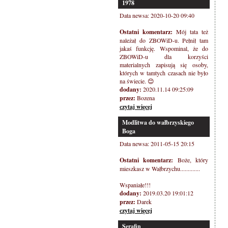
1978
Data newsa: 2020-10-20 09:40
Ostatni komentarz:
Mój tata też
należał do ZBOWiD-u. Pełnił tam
jakaś funkcję. Wspominal, że do
ZBOWiD-u dla korzyści
materialnych zapisują się osoby,
których w tamtych czasach nie było
na świecie. 😊
dodany:
2020.11.14 09:25:09
przez:
Bozena
czytaj więcej
Modlitwa do wałbrzyskiego
Boga
Data newsa: 2011-05-15 20:15
Ostatni komentarz:
Boże, który
mieszkasz w Wałbrzychu.............
Wspaniałe!!!
dodany:
2019.03.20 19:01:12
przez:
Darek
czytaj więcej
Serafin