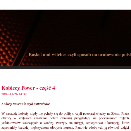
Basket and witches czyli sposób na uratowanie pols
Kobiecy Power - część 4
2009-11-26 14:39
Kobiety na tronie czyli ostrzeżenie
W zasadzie kobiety nigdy nie pchały się do polityki czyli pozornej władzy na Ziemi. Przez
otwory w szałasach (nazwane potem oknami) przyglądały się poczynaniom byłych
jaskiniowców walczących o władzę. Patrzyły na intrygi, szpiegostwo i korupcję, które
zapewniały bardziej mężczyznom zdobycie korony. Panowie zdobywali ją również dzięki